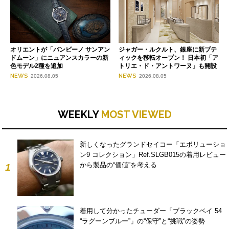
オリエントが「バンビーノ サンアン
ジャガー・ルクルト、銀座に新ブテ
ドムーン」にニュアンスカラーの新
ィックを移転オープン！ 日本初「ア
色モデル2種を追加
トリエ・ド・アントワーヌ」も開設
NEWS
NEWS
2026.08.05
2026.08.05
WEEKLY
MOST VIEWED
新しくなったグランドセイコー「エボリューショ
ン9 コレクション」Ref.SLGB015の着用レビュー
から製品の“価値”を考える
1
着用して分かったチューダー「ブラックベイ 54
“ラグーンブルー”」の“保守”と“挑戦”の姿勢