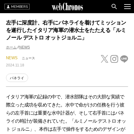
MEMBERS
左手に深度計、右手にパネライを着けてミッション
を遂行したイタリア海軍の潜水士をたたえる「ルミ
ノール デストロ オットジョルニ」
ホーム
NEWS
NEWS
ニュース
2024.11.18
パネライ
イタリア海軍の記録の中で、潜水部隊はその大胆な実績で
際立った成功を収めてきた。水中で命がけの任務を行う彼
らの左手首には重要な水中計器が、そして右手首にはパネ
ライの時計が装備されていた。「ルミノール デストロ オッ
ト ジョルニ」、本作は左手で操作をするためのデザインが