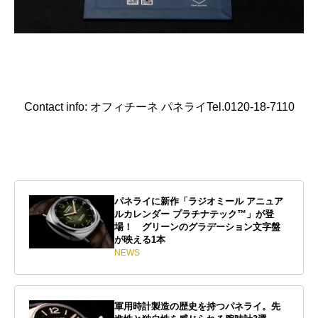
Contact info: オフィチーネ パネライTel.0120-18-7110
パネライに新作「ラジオミール アニュア
ルカレンダー プラチナテック™」が登
場！ グリーンのグラデーション文字盤
が映える1本
NEWS
軍用時計製造の歴史を持つパネライ。先