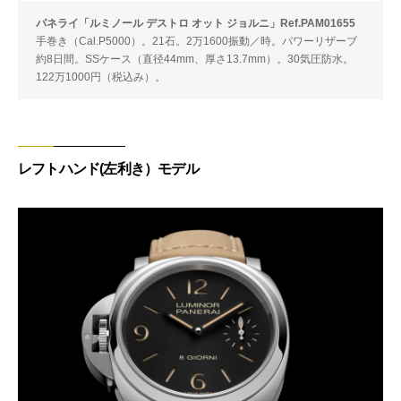
パネライ「ルミノール デストロ オット ジョルニ」Ref.PAM01655
手巻き（Cal.P5000）。21石。2万1600振動／時。パワーリザーブ
約8日間。SSケース（直径44mm、厚さ13.7mm）。30気圧防水。
122万1000円（税込み）。
レフトハンド(左利き）モデル