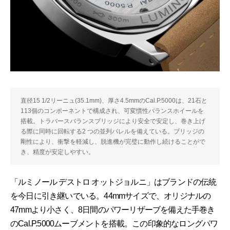
直径15 1/2リーニュ(35.1mm)、厚さ4.5mmのCal.P.5000は、21石と
113個のコンポーネントで構成され、可変慣性バランスホイールを
搭載。トラバースバランスブリッジにより安全で安定し、巻き上げ
る際に同時に回転する2 つの並列バレルを備えている。ブリッジの
剛性により、衝撃を軽減し、脱進機が完璧に動作し続けることがで
き、精度が安定しやすい。
「ルミノール デストロ オットジョルニ」はブランドの伝統
を今日に引き継いでいる。44mmサイズで、オリジナルの
47mmより小さく、8日間のパワーリザーブを備えた手巻き
のCal.P.5000ムーブメントを搭載。この印象的なロングパワ