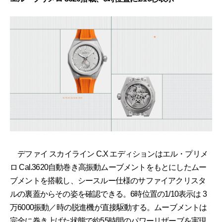
デファイ スカイライン C.X エディションはエル・プリメ
ロ Cal.3620自動巻き高振動ムーブメントをもとにしたムー
ブメントを搭載し、シースルー仕様のサファイアクリスタ
ルの裏蓋からその姿を確認できる。6時位置の1/10表示は 3
万6000振動／時の脱進機が直接駆動する。ムーブメントは
完全に巻き上げた状態で約55時間のパワーリザーブを実現