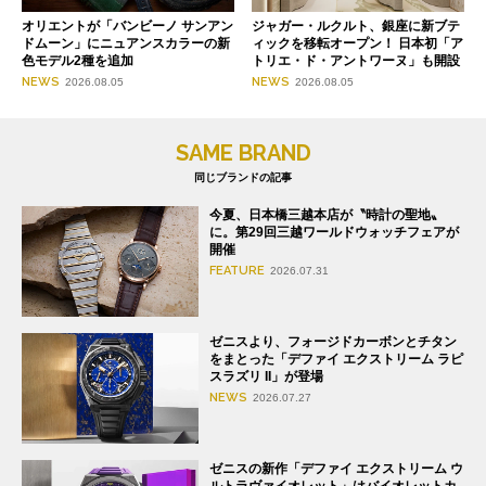
オリエントが「バンビーノ サンアン
ジャガー・ルクルト、銀座に新ブテ
ドムーン」にニュアンスカラーの新
ィックを移転オープン！ 日本初「ア
色モデル2種を追加
トリエ・ド・アントワーヌ」も開設
NEWS
NEWS
2026.08.05
2026.08.05
SAME BRAND
同じブランドの記事
今夏、日本橋三越本店が〝時計の聖地〟
に。第29回三越ワールドウォッチフェアが
開催
FEATURE
2026.07.31
ゼニスより、フォージドカーボンとチタン
をまとった「デファイ エクストリーム ラピ
スラズリ II」が登場
NEWS
2026.07.27
ゼニスの新作「デファイ エクストリーム ウ