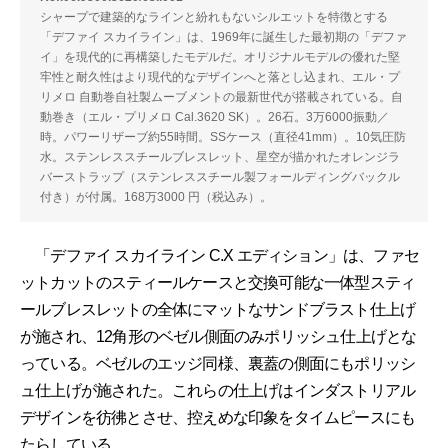
シャープで建築的なラインと紛れもないシルエットを特徴とする
「デファイ スカイライン」は、1969年に誕生した最初期の「デファ
イ」を現代的に再構築したモデルだ。オリジナルモデルの優れた堅
牢性と耐久性はより現代的なデザインへと落とし込まれ、エル・プ
リメロ 自動巻自社製ムーブメントの最新世代が搭載されている。自
動巻き（エル・プリメロ Cal.3620 SK）。26石。3万6000振動／
時。パワーリザーブ約55時間。SSケース（直径41mm）。10気圧防
水。ステンレススチールブレスレット、星空が描かれたオレンジラ
バーストラップ（ステンレススチール製フォールディングバックル
付き）が付属。168万3000 円（税込み）。
「デファイ スカイライン C.X エディション」は、ファセ
ットカットのスティールケースと交換可能な一体型スティ
ールブレスレットの全体にマットなサンドブラスト仕上げ
が施され、12角形のベゼル側面のみポリッシュ仕上げとな
っている。ベゼルのエッジ同様、裏蓋の側面にもポリッシ
ュ仕上げが施された。これらの仕上げはインダストリアル
デザインを彷彿とさせ、控えめな印象をタイムピースにも
たらしている。