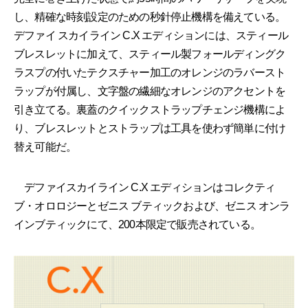
し、精確な時刻設定のための秒針停止機構を備えている。
デファイ スカイライン C.X エディションには、スティール
ブレスレットに加えて、スティール製フォールディングク
ラスプの付いたテクスチャー加工のオレンジのラバースト
ラップが付属し、文字盤の繊細なオレンジのアクセントを
引き立てる。裏蓋のクイックストラップチェンジ機構によ
り、ブレスレットとストラップは工具を使わず簡単に付け
替え可能だ。
デファイスカイライン C.X エディションはコレクティ
ブ・オロロジーとゼニス ブティックおよび、ゼニス オンラ
インブティックにて、200本限定で販売されている。