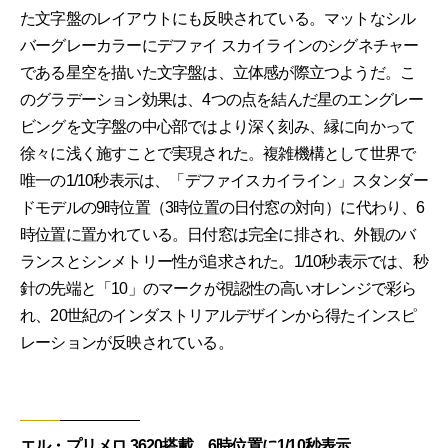
た文字盤のレイアウトにも反映されている。マットなシル
バーグレーカラーにデファイ スカイラインのシグネチャー
である星空を描いた文字盤は、立体感が際立つようだ。こ
のグラデーション効果は、4つの点を結んだ星のエングレー
ビングを文字盤の中心部ではより深く刻み、縁に向かって
徐々に浅く施すことで実現された。複雑機構として世界で
唯一の1/10秒表示は、「デファイスカイライン」スタンダー
ドモデルの9時位置（3時位置の日付窓の対向）に代わり、6
時位置に置かれている。日付窓は完全に排され、外観のバ
ランスとシンメトリー性が追求された。1/10秒表示では、秒
針の先端と「10」のマークが視認性の高いオレンジで彩ら
れ、20世紀のインダストリアルデザインから得たインスピ
レーションが反映されている。
エル・プリメロ 3620搭載、6時位置に1/10秒表示