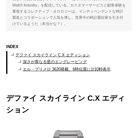
Watch Industry」を配信している。カスタマーサービスと顧客体験を
重視するコレクティブ・オロロジーは、インディペンデントな時計
製造とコラボーションで人気を博し、世界中の時計愛好家を引き付
けているようだ（本当かな？）。
INDEX
デファイ スカイライン C.X エディション
深さが異なる星のエングレービング
エル・プリメロ 3620搭載、6時位置に1/10秒表示
デファイ スカイライン C.X エディ
ション