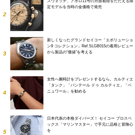
スウォッチ、アポロ11号の月面着陸をたたえる限
定モデルを当時の金価格で発売
2
新しくなったグランドセイコー「エボリューショ
ン9 コレクション」Ref.SLGB015の着用レビュー
から製品の“価値”を考える
3
女性へ腕時計をプレゼントするなら。カルティエ
「タンク」「パンテール ドゥ カルティエ」「ベ
ニュワール」を勧める
4
日本代表の本格ダイバーズ！ セイコー プロスペ
ックス「マリンマスター」で手元に品格と冒険心
を
5