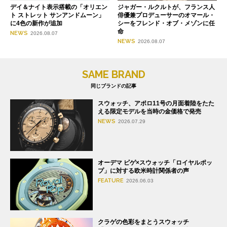
デイ＆ナイト表示搭載の「オリエン
ジャガー・ルクルトが、フランス人
ト ストレット サンアンドムーン」
俳優兼プロデューサーのオマール・
に4色の新作が追加
シーをフレンド・オブ・メゾンに任
命
NEWS
2026.08.07
NEWS
2026.08.07
SAME BRAND
同じブランドの記事
スウォッチ、アポロ11号の月面着陸をたた
える限定モデルを当時の金価格で発売
NEWS
2026.07.29
オーデマ ピゲ×スウォッチ「ロイヤルポッ
プ」に対する欧米時計関係者の声
FEATURE
2026.06.03
クラゲの色彩をまとうスウォッチ