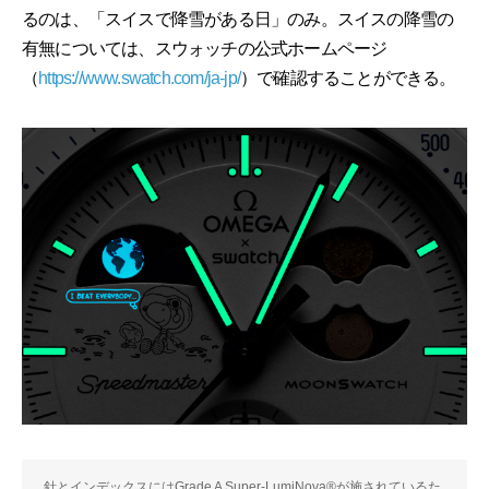
るのは、「スイスで降雪がある日」のみ。スイスの降雪の
有無については、スウォッチの公式ホームページ
（
https://www.swatch.com/ja-jp/
）で確認することができる。
針とインデックスにはGrade A Super-LumiNova®が施されているた