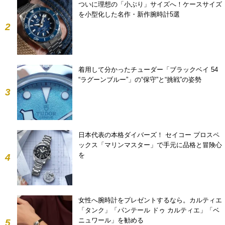
ついに理想の「小ぶり」サイズへ！ケースサイズ
を小型化した名作・新作腕時計5選
2
着用して分かったチューダー「ブラックベイ 54
“ラグーンブルー”」の“保守”と“挑戦”の姿勢
3
日本代表の本格ダイバーズ！ セイコー プロスペ
ックス「マリンマスター」で手元に品格と冒険心
を
4
女性へ腕時計をプレゼントするなら。カルティエ
「タンク」「パンテール ドゥ カルティエ」「ベ
ニュワール」を勧める
5