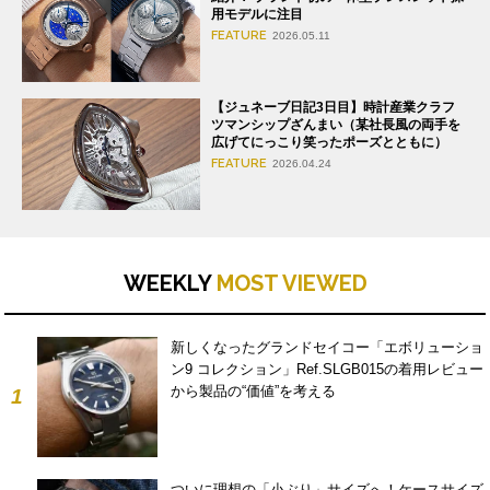
用モデルに注目
FEATURE
2026.05.11
【ジュネーブ日記3日目】時計産業クラフ
ツマンシップざんまい（某社長風の両手を
広げてにっこり笑ったポーズとともに）
FEATURE
2026.04.24
WEEKLY
MOST VIEWED
新しくなったグランドセイコー「エボリューショ
ン9 コレクション」Ref.SLGB015の着用レビュー
から製品の“価値”を考える
1
ついに理想の「小ぶり」サイズへ！ケースサイズ