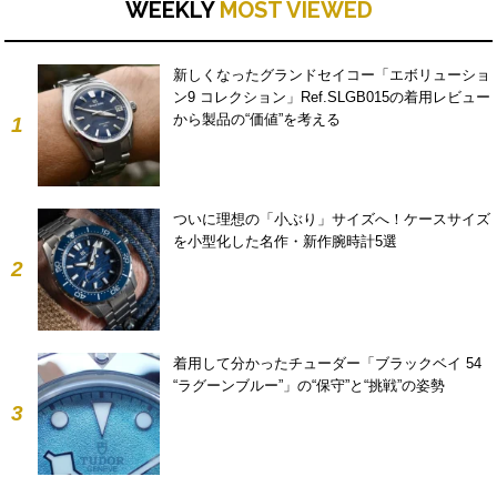
WEEKLY
MOST VIEWED
新しくなったグランドセイコー「エボリューショ
ン9 コレクション」Ref.SLGB015の着用レビュー
から製品の“価値”を考える
1
ついに理想の「小ぶり」サイズへ！ケースサイズ
を小型化した名作・新作腕時計5選
2
着用して分かったチューダー「ブラックベイ 54
“ラグーンブルー”」の“保守”と“挑戦”の姿勢
3