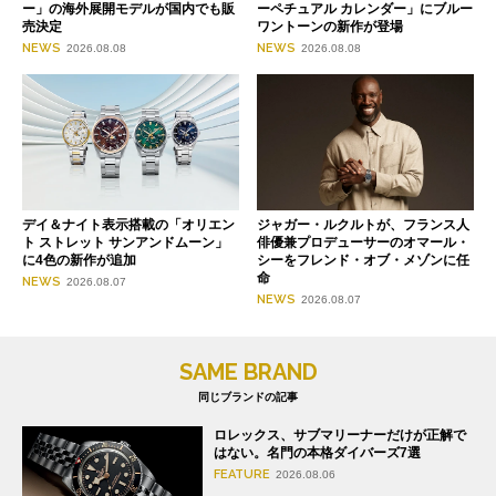
ー」の海外展開モデルが国内でも販
ーペチュアル カレンダー」にブルー
売決定
ワントーンの新作が登場
NEWS
NEWS
2026.08.08
2026.08.08
デイ＆ナイト表示搭載の「オリエン
ジャガー・ルクルトが、フランス人
ト ストレット サンアンドムーン」
俳優兼プロデューサーのオマール・
に4色の新作が追加
シーをフレンド・オブ・メゾンに任
命
NEWS
2026.08.07
NEWS
2026.08.07
SAME BRAND
同じブランドの記事
ロレックス、サブマリーナーだけが正解で
はない。名門の本格ダイバーズ7選
FEATURE
2026.08.06