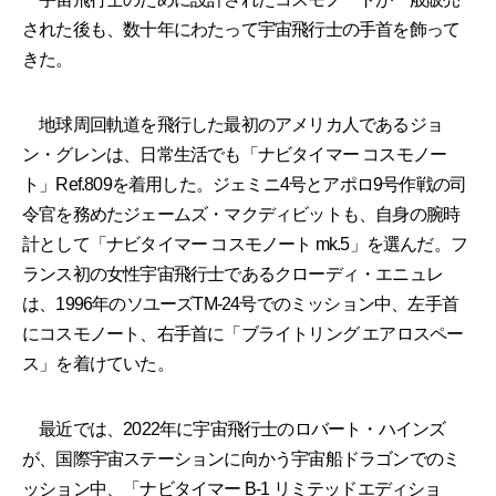
された後も、数十年にわたって宇宙飛行士の手首を飾って
きた。
地球周回軌道を飛行した最初のアメリカ人であるジョ
ン・グレンは、日常生活でも「ナビタイマー コスモノー
ト」Ref.809を着用した。ジェミニ4号とアポロ9号作戦の司
令官を務めたジェームズ・マクディビットも、自身の腕時
計として「ナビタイマー コスモノート mk.5」を選んだ。フ
ランス初の女性宇宙飛行士であるクローディ・エニュレ
は、1996年のソユーズTM-24号でのミッション中、左手首
にコスモノート、右手首に「ブライトリング エアロスペー
ス」を着けていた。
最近では、2022年に宇宙飛行士のロバート・ハインズ
が、国際宇宙ステーションに向かう宇宙船ドラゴンでのミ
ッション中、「ナビタイマー B-1 リミテッドエディショ