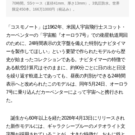
70時間。SSケース（直径41mm、厚さ13mm）。3気圧防水。世界
限定450本。166万1000円（税込み）。
「コスモノート」は1962年、米国人宇宙飛行士スコット・
カーペンターの「宇宙船『オーロラ7号』での衛星軌道周回
のために、24時間表示の文字盤を備えた特別なナビタイマ
ーを製作してほしい」という要望で作られたモデルから歴
史が始まったコレクションである。ナビタイマーの特徴で
ある航空計算尺はそのままに、約90分ごとに日の出と日没
を繰り返す軌道上であっても、昼夜の判別ができる24時間
表示へと改められたこのモデルは、同年5月24日、オーロラ
7号に乗り込んだカーペンターによって宇宙へと携行され
た。
誕生から60年以上を経た2026年4月13日にリリースされ
た新作モデルには、ギャラクシーブルーのメテオライト文
字盤が採用されていることが、大きな特徴だ。おもに鉄と