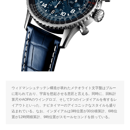
ウィドマンシュテッテン構造が表れたメテオライト文字盤はブルー
に彩られており、宇宙を想起させる意匠と言える。同時に、回転計
算尺やAOPAのウイングロゴ、そして3つのインダイアルを有するレ
イアウトといった、ナビタイマーのアイコニックなスタイルも盛り
込まれている。なお、インダイアルは3時位置が30分積算計、6時位
置が12時間積算計、9時位置がスモールセコンドを担っている。