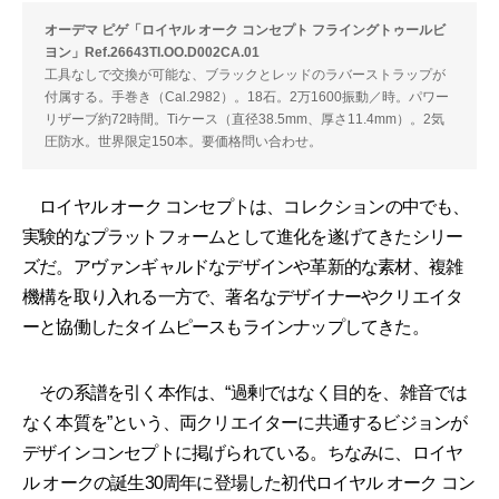
オーデマ ピゲ「ロイヤル オーク コンセプト フライングトゥールビ
ヨン」Ref.26643TI.OO.D002CA.01
工具なしで交換が可能な、ブラックとレッドのラバーストラップが
付属する。手巻き（Cal.2982）。18石。2万1600振動／時。パワー
リザーブ約72時間。Tiケース（直径38.5mm、厚さ11.4mm）。2気
圧防水。世界限定150本。要価格問い合わせ。
ロイヤル オーク コンセプトは、コレクションの中でも、
実験的なプラットフォームとして進化を遂げてきたシリー
ズだ。アヴァンギャルドなデザインや革新的な素材、複雑
機構を取り入れる一方で、著名なデザイナーやクリエイタ
ーと協働したタイムピースもラインナップしてきた。
その系譜を引く本作は、“過剰ではなく目的を、雑音では
なく本質を”という、両クリエイターに共通するビジョンが
デザインコンセプトに掲げられている。ちなみに、ロイヤ
ル オークの誕生30周年に登場した初代ロイヤル オーク コン