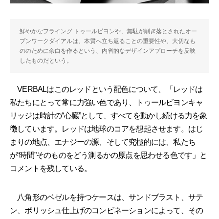
鮮やかなフライング トゥールビヨンや、無駄が削ぎ落とされたオー
プンワークダイアルは、本質へ立ち返ることの重要性や、大切なも
ののために余白を作るという、内省的なデザインアプローチを反映
したものだという。
VERBALはこのレッドという配色について、「レッドは
私たちにとって常に力強い色であり、トゥールビヨンキャ
リッジは時計の“心臓”として、すべてを動かし続ける力を象
徴しています。レッドは地球のコアを想起させます。はじ
まりの地点、エナジーの源、そして究極的には、私たち
が“時間”そのものをどう測るかの原点を思わせる色です」と
コメントを残している。
八角形のベゼルを持つケースは、サンドブラスト、サテ
ン、ポリッシュ仕上げのコンビネーションによって、その