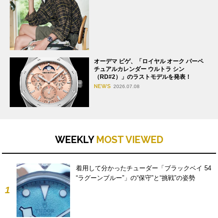
オーデマ ピゲ、「ロイヤル オーク パーペ
チュアルカレンダー ウルトラ シン
（RD#2）」のラストモデルを発表！
NEWS
2026.07.08
WEEKLY
MOST VIEWED
着用して分かったチューダー「ブラックベイ 54
“ラグーンブルー”」の“保守”と“挑戦”の姿勢
1