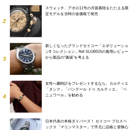
スウォッチ、アポロ11号の月面着陸をたたえる限
定モデルを当時の金価格で発売
2
新しくなったグランドセイコー「エボリューショ
ン9 コレクション」Ref.SLGB015の着用レビュー
から製品の“価値”を考える
3
女性へ腕時計をプレゼントするなら。カルティエ
「タンク」「パンテール ドゥ カルティエ」「ベ
ニュワール」を勧める
4
日本代表の本格ダイバーズ！ セイコー プロスペ
ックス「マリンマスター」で手元に品格と冒険心