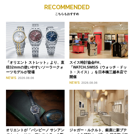
RECOMMENDED
こちらもおすすめ
「オリエント ストレット」より、直
スイス時計協会FH、
径32mmの使いやすいソーラークォ
「WATCH.SWISS（ウォッチ・ドッ
ーツモデルが登場
ト・スイス）」を日本橋三越本店で
開催
NEWS
2026.08.06
NEWS
2026.08.06
オリエントが「バンビーノ サンアン
ジャガー・ルクルト、銀座に新ブテ