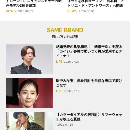
ドムーン」にニュアンスカラーの新
ィックを移転オープン！ 日本初「ア
色モデル2種を追加
トリエ・ド・アントワーヌ」も開設
NEWS
NEWS
2026.08.05
2026.08.05
SAME BRAND
同じブランドの記事
結婚発表の亀梨和也！「銭形平次」主演＆
「カイジ」参戦で勢いづく男が愛用するデ
イトナ！
LIFE
2026.07.26
田中みな実、高級時計を自然な表現で着け
こなす
LIFE
2026.07.19
【カラーダイアルの腕時計】サマーウォッ
チが映える夏服
2026.07.18