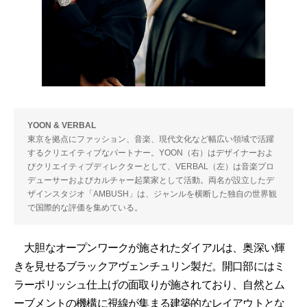
YOON & VERBAL
東京を拠点にファッション、音楽、現代文化など幅広い領域で活躍
するクリエイティブなパートナー。YOON（右）はデザイナーおよ
びクリエイティブディレクターとして、VERBAL（左）は音楽プロ
デューサーおよびカルチャー起業家として活動。両名が設立したデ
ザインスタジオ「AMBUSH」は、ジャンルを横断した独自の世界観
で国際的な評価を集めている。
大胆なオープンワークが施されたダイアルは、奥深い輝
きを見せるブラックアヴェンチュリン製だ。開口部にはミ
ラーポリッシュ仕上げの面取りが施されており、自然とム
ーブメントの機構に視線が集まる建築的なレイアウトとな