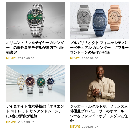
オリエント「マルチイヤーカレンダ
ブルガリ「オクト フィニッシモ パ
ー」の海外展開モデルが国内でも販
ーペチュアル カレンダー」にブルー
売決定
ワントーンの新作が登場
NEWS
NEWS
2026.08.08
2026.08.08
デイ＆ナイト表示搭載の「オリエン
ジャガー・ルクルトが、フランス人
ト ストレット サンアンドムーン」
俳優兼プロデューサーのオマール・
に4色の新作が追加
シーをフレンド・オブ・メゾンに任
命
NEWS
2026.08.07
NEWS
2026.08.07