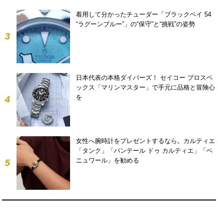
着用して分かったチューダー「ブラックベイ 54
“ラグーンブルー”」の“保守”と“挑戦”の姿勢
3
日本代表の本格ダイバーズ！ セイコー プロスペ
ックス「マリンマスター」で手元に品格と冒険心
を
4
女性へ腕時計をプレゼントするなら。カルティエ
「タンク」「パンテール ドゥ カルティエ」「ベ
ニュワール」を勧める
5