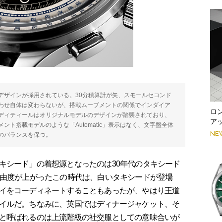
デザインが採用されている。30分積算計が矢、スモールセコンド
わせ自体は変わらないが、搭載ムーブメントの関係でインダイア
ロ
ディティールはオリジナルモデルのデザインが踏襲されており、
ア
ト搭載モデルのような「Automatic」表示はなく、文字盤全体
NE
のバランスを保つ。
キシード」の着想源となったのは30年代のタキシード
自由度が上がったこの時代は、白いタキシードが登場
イをコーディネートすることもあったが、やはり王道
イルだ。ちなみに、英国ではディナージャケット、そ
と呼ばれるのは上流階級の社交服としての意味合いが