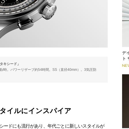
デ
ト
フタキシード」
NE
00振動/時。パワーリザーブ約54時間。SS（直径40mm）。3気圧防
。
スタイルにインスパイア
シードにも流行があり、年代ごとに新しいスタイルが