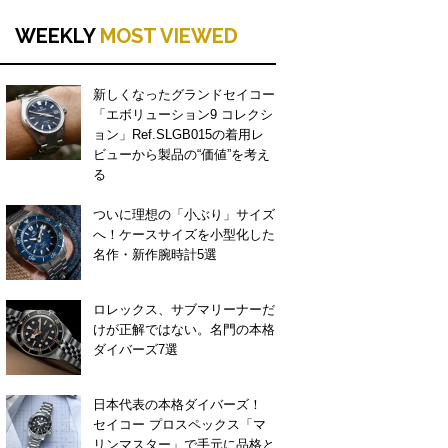
WEEKLY
MOST VIEWED
新しくなったグランドセイコー
「エボリューション9 コレクシ
ョン」Ref.SLGB015の着用レ
ビューから製品の“価値”を考え
る
ついに理想の「小ぶり」サイズ
へ！ケースサイズを小型化した
名作・新作腕時計5選
ロレックス、サブマリーナーだ
けが正解ではない。名門の本格
ダイバーズ7選
日本代表の本格ダイバーズ！
セイコー プロスペックス「マ
リンマスター」で手元に品格と