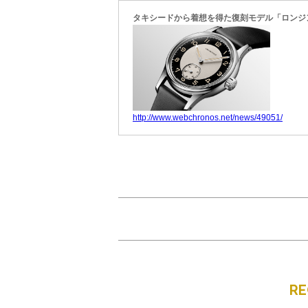
タキシードから着想を得た復刻モデル「ロンジン
http://www.webchronos.net/news/49051/
R