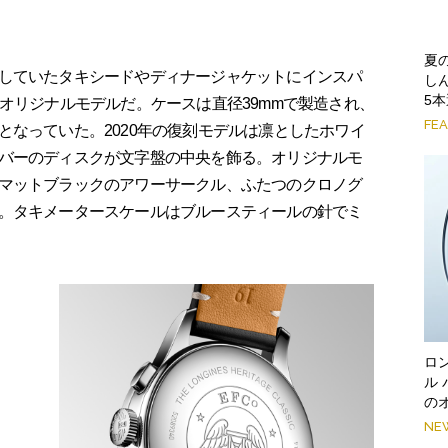
夏
していたタキシードやディナージャケットにインスパ
し
5
オリジナルモデルだ。ケースは直径39mmで製造され、
FE
となっていた。2020年の復刻モデルは凛としたホワイ
バーのディスクが文字盤の中央を飾る。オリジナルモ
マットブラックのアワーサークル、ふたつのクロノグ
。タキメータースケールはブルースティールの針でミ
ロ
ル
の
NE