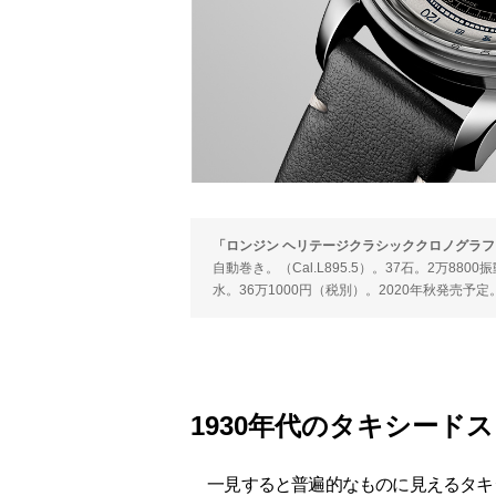
「ロンジン ヘリテージクラシッククロノグラ
自動巻き。（Cal.L895.5）。37石。2万88
水。36万1000円（税別）。2020年秋発売予定
1930年代のタキシード
一見すると普遍的なものに見えるタキ