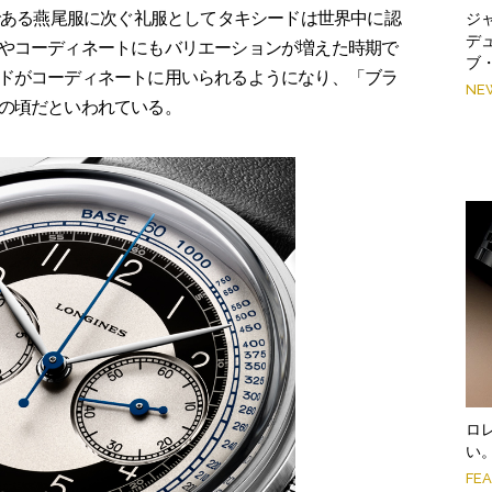
装である燕尾服に次ぐ礼服としてタキシードは世界中に認
ジ
デ
やコーディネートにもバリエーションが増えた時期で
ブ
ドがコーディネートに用いられるようになり、「ブラ
NE
の頃だといわれている。
ロ
い
FE