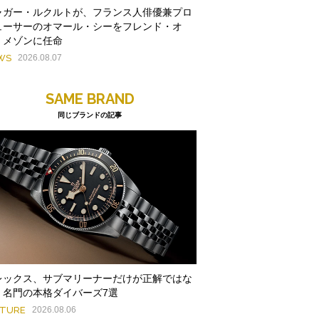
ャガー・ルクルトが、フランス人俳優兼プロ
ューサーのオマール・シーをフレンド・オ
・メゾンに任命
WS
2026.08.07
SAME BRAND
同じブランドの記事
レックス、サブマリーナーだけが正解ではな
。名門の本格ダイバーズ7選
ATURE
2026.08.06