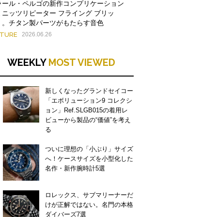
ラール・ペルゴの新作コンプリケーション
ミニッツリピーター フライング ブリッ
」。チタン製パーツがもたらす音色
ATURE
2026.06.26
WEEKLY
MOST VIEWED
新しくなったグランドセイコー
「エボリューション9 コレクシ
ョン」Ref.SLGB015の着用レ
ビューから製品の“価値”を考え
る
ついに理想の「小ぶり」サイズ
へ！ケースサイズを小型化した
名作・新作腕時計5選
ロレックス、サブマリーナーだ
けが正解ではない。名門の本格
ダイバーズ7選