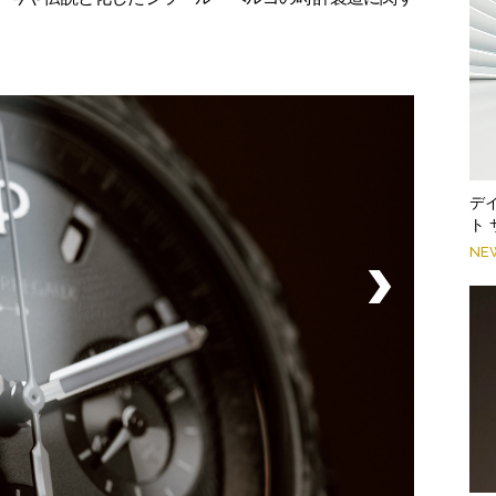
デ
ト
NE