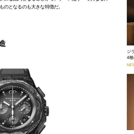
ものとなるのも大きな特徴だ。
造
ジ
4
NE