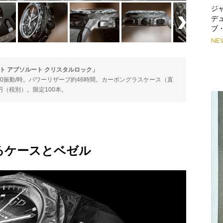
ジ
デ
ブ
NE
ト アブソルート クリスタルロック」
。28,800振動/時。パワーリザーブ約46時間。カーボングラスケース（直
万円（税別）。限定100本。
るケースとベゼル