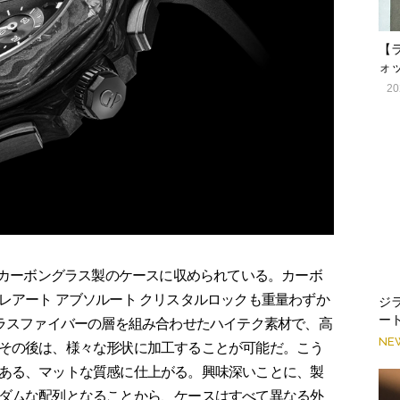
【
ォ
20
、カーボングラス製のケースに収められている。カーボ
レアート アブソルート クリスタルロックも重量わずか
ジ
ー
グラスファイバーの層を組み合わせたハイテク素材で、高
NE
その後は、様々な形状に加工することが可能だ。こう
ある、マットな質感に仕上がる。興味深いことに、製
ダムな配列となることから、ケースはすべて異なる外