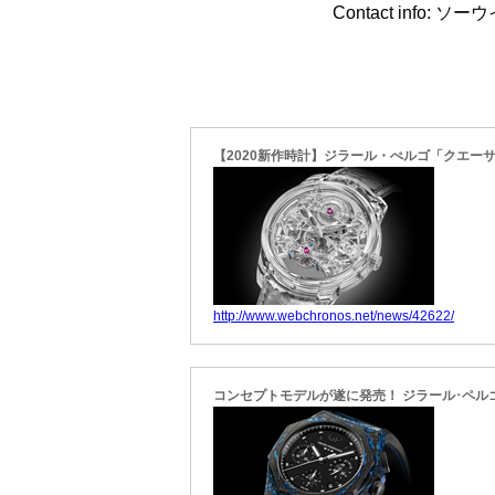
Contact info: ソ
【2020新作時計】ジラール・ぺルゴ「クエーサ
http://www.webchronos.net/news/42622/
コンセプトモデルが遂に発売！ ジラール･ペル