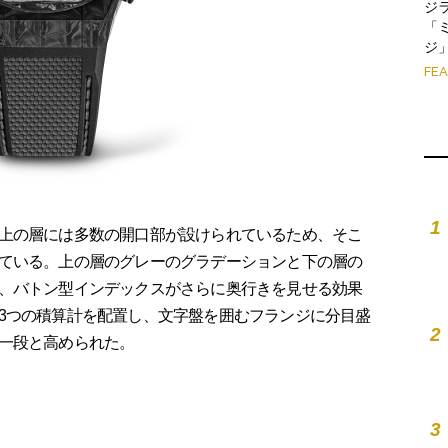
ジ
「
ジ
FE
1
上の層には多数の開口部が設けられているため、そこ
ている。上の層のグレーのグラデーションと下の層の
、バトン型インデックスがさらに奥行きを見せる効果
3つの積算計を配置し、文字盤を囲むフランジに分目盛
2
一段と高められた。
3