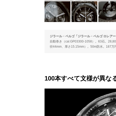
ジラール・ペルゴ「ジラール・ペルゴ ロレアー
自動巻き（cal.GP03300-1058）。63石
径44mm、厚さ15.15mm）。50m防水。187
100本すべて文様が異な