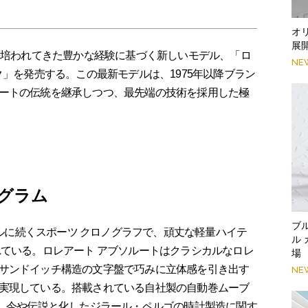
オ
展
以来培われてきた豊かな経験に基づく新しいモデル、「ロ
NE
ク」を発売する。この最新モデルは、1975年以降ブラン
ートの伝統を継承しつつ、最先端の技術を採用した極
4グラム
ブ
デルに続くスポーツ クロノグラフで、頑丈な軽量ハイテ
ル
れている。ロレアート アブソルートはクラシカルなロレ
場
サンドイッチ構造の文字盤で巧みに立体感を引き出す
NE
実現している。搭載されている自社製の自動巻ムーブ
58には、今や伝説と化したジラール・ペルゴの時計製造に関す