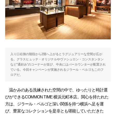
入り口右側の階段から2階へ上がるとラグジュアリーな空間が広が
る。グラスヒュッテ・オリジナルやヴァシュロン・コンスタンタン
など“通好み”のコーナーが並び、中央にはバーカウンターが配置され
ている。今回キャンペーンが実施されるジラール・ペルゴもこのフ
ロアだ。
温かみのある洗練された空間の中で、ゆったりと時計選
びができるCOMMON TIME 横浜元町本店。関心を持たれた
方は、ジラール・ペルゴと深い関係を持つ横浜へ足を運
び、豊富なコレクションを是非とも堪能していただきた