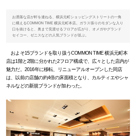
お洒落な店が軒を連ねる、横浜元町ショッピングストリートの一角
に構えるCOMMON TIME 横浜元町本店。ガラス張りのモダンな入り
口を抜けると、奥まで見渡せるフロアが広がり、オメガやグランド
セイコー、ゼニスなどの人気ブランドが並ぶ。
およそ15ブランドを取り扱うCOMMON TIME 横浜元町本
店は1階と2階に分かれた2フロア構成で、広々とした店内が
魅力だ。2016年に移転、リニューアルオープンした同店
は、以前の店舗の約4倍の床面積となり、カルティエやシャ
ネルなどの新規ブランドが加わった。