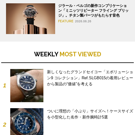
ジラール・ペルゴの新作コンプリケーショ
ン「ミニッツリピーター フライング ブリッ
ジ」。チタン製パーツがもたらす音色
FEATURE
2026.06.26
WEEKLY
MOST VIEWED
新しくなったグランドセイコー「エボリューショ
ン9 コレクション」Ref.SLGB015の着用レビュー
から製品の“価値”を考える
1
ついに理想の「小ぶり」サイズへ！ケースサイズ
を小型化した名作・新作腕時計5選
2