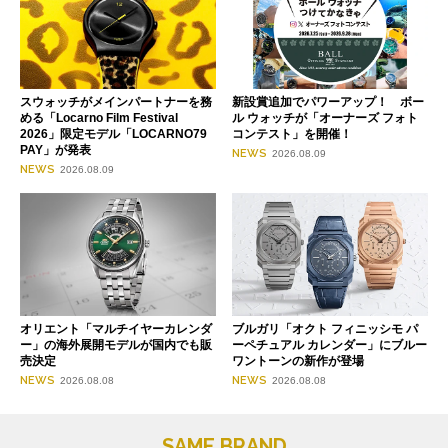
スウォッチがメインパートナーを務
新設賞追加でパワーアップ！ ボー
める「Locarno Film Festival
ル ウォッチが「オーナーズ フォト
2026」限定モデル「LOCARNO79
コンテスト」を開催！
PAY」が発表
NEWS
2026.08.09
NEWS
2026.08.09
オリエント「マルチイヤーカレンダ
ブルガリ「オクト フィニッシモ パ
ー」の海外展開モデルが国内でも販
ーペチュアル カレンダー」にブルー
売決定
ワントーンの新作が登場
NEWS
NEWS
2026.08.08
2026.08.08
SAME BRAND