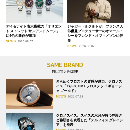
デイ＆ナイト表示搭載の「オリエン
ジャガー・ルクルトが、フランス人
ト ストレット サンアンドムーン」
俳優兼プロデューサーのオマール・
に4色の新作が追加
シーをフレンド・オブ・メゾンに任
命
NEWS
2026.08.07
NEWS
2026.08.07
SAME BRAND
同じブランドの記事
きらめくフロストの質感が魅力。クロノス
イス「パルス GMT フロステッド ギョーシ
ェ ゴールド」
NEWS
2026.07.18
クロノスイス、スイスの氷河が持つ静謐さ
と強靭さを表現した「デルフィス グレイシ
ア」を発表