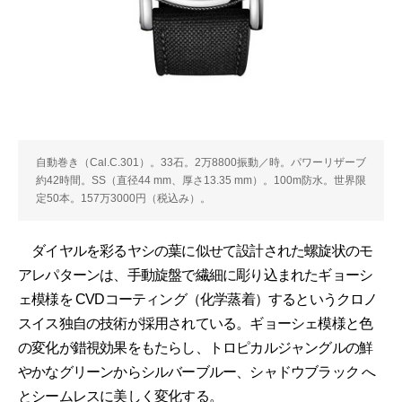
自動巻き（Cal.C.301）。33石。2万8800振動／時。パワーリザーブ
約42時間。SS（直径44 mm、厚さ13.35 mm）。100m防水。世界限
定50本。157万3000円（税込み）。
ダイヤルを彩るヤシの葉に似せて設計された螺旋状のモ
アレパターンは、手動旋盤で繊細に彫り込まれたギョーシ
ェ模様を CVDコーティング（化学蒸着）するというクロノ
スイス独自の技術が採用されている。ギョーシェ模様と色
の変化が錯視効果をもたらし、トロピカルジャングルの鮮
やかなグリーンからシルバーブルー、シャドウブラック へ
とシームレスに美しく変化する。