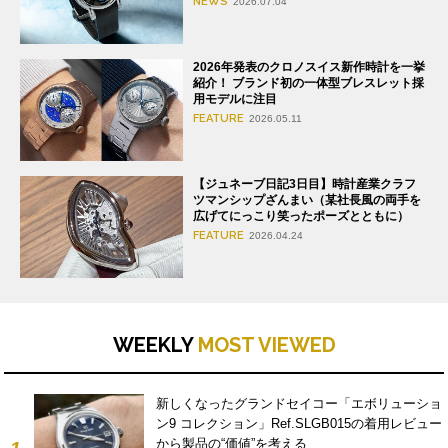
NEWS
2026.07.04
2026年発表のクロノスイス新作時計を一挙
紹介！ ブランド初の一体型ブレスレット採
用モデルに注目
FEATURE
2026.05.11
【ジュネーブ日記3日目】時計産業クラフ
ツマンシップざんまい（某社長風の両手を
広げてにっこり笑ったポーズとともに）
FEATURE
2026.04.24
WEEKLY
MOST VIEWED
新しくなったグランドセイコー「エボリューショ
ン9 コレクション」Ref.SLGB015の着用レビュー
から製品の“価値”を考える