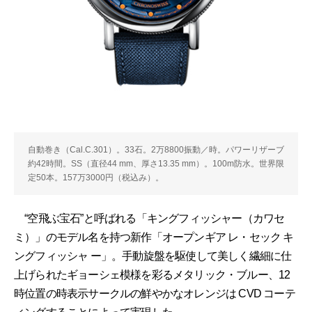
自動巻き（Cal.C.301）。33石。2万8800振動／時。パワーリザーブ
約42時間。SS（直径44 mm、厚さ13.35 mm）。100m防水。世界限
定50本。157万3000円（税込み）。
“空飛ぶ宝石”と呼ばれる「キングフィッシャー（カワセ
ミ）」のモデル名を持つ新作「オープンギア レ・セック キ
ングフィッシャ ー」。手動旋盤を駆使して美しく繊細に仕
上げられたギョーシェ模様を彩るメタリック・ブルー、12
時位置の時表示サークルの鮮やかなオレンジは CVD コーテ