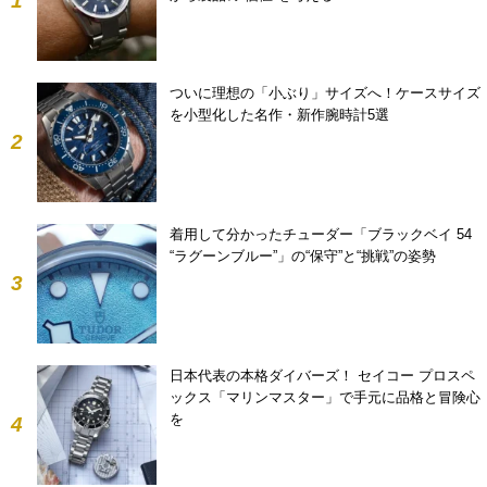
1
ついに理想の「小ぶり」サイズへ！ケースサイズ
を小型化した名作・新作腕時計5選
2
着用して分かったチューダー「ブラックベイ 54
“ラグーンブルー”」の“保守”と“挑戦”の姿勢
3
日本代表の本格ダイバーズ！ セイコー プロスペ
ックス「マリンマスター」で手元に品格と冒険心
を
4