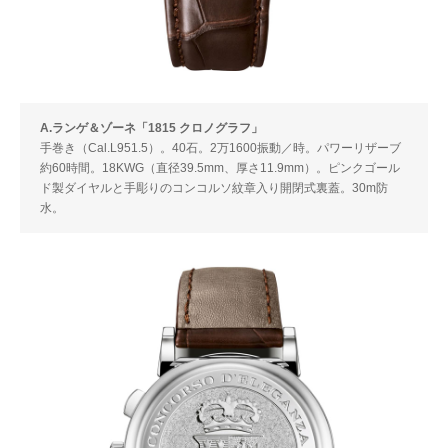
A.ランゲ＆ゾーネ「1815 クロノグラフ」
手巻き（Cal.L951.5）。40石。2万1600振動／時。パワーリザーブ
約60時間。18KWG（直径39.5mm、厚さ11.9mm）。ピンクゴール
ド製ダイヤルと手彫りのコンコルソ紋章入り開閉式裏蓋。30m防
水。