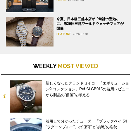
今夏、日本橋三越本店が〝時計の聖地〟
に。第29回三越ワールドウォッチフェアが
開催
FEATURE
2026.07.31
WEEKLY
MOST VIEWED
新しくなったグランドセイコー「エボリューショ
ン9 コレクション」Ref.SLGB015の着用レビュー
から製品の“価値”を考える
1
着用して分かったチューダー「ブラックベイ 54
“ラグーンブルー”」の“保守”と“挑戦”の姿勢