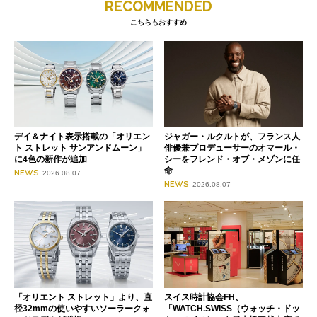
RECOMMENDED
こちらもおすすめ
デイ＆ナイト表示搭載の「オリエン
ジャガー・ルクルトが、フランス人
ト ストレット サンアンドムーン」
俳優兼プロデューサーのオマール・
に4色の新作が追加
シーをフレンド・オブ・メゾンに任
命
NEWS
2026.08.07
NEWS
2026.08.07
「オリエント ストレット」より、直
スイス時計協会FH、
径32mmの使いやすいソーラークォ
「WATCH.SWISS（ウォッチ・ドッ