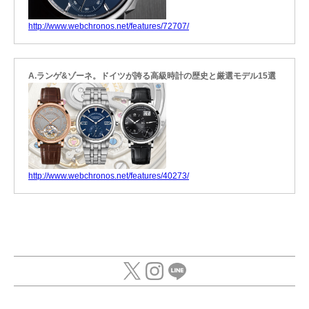
http://www.webchronos.net/features/72707/
A.ランゲ&ゾーネ。ドイツが誇る高級時計の歴史と厳選モデル15選
http://www.webchronos.net/features/40273/