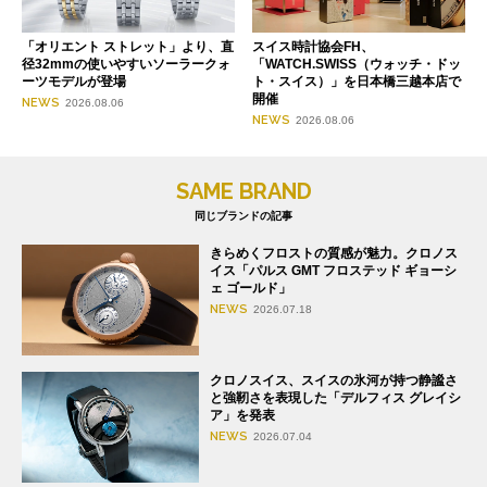
「オリエント ストレット」より、直
スイス時計協会FH、
径32mmの使いやすいソーラークォ
「WATCH.SWISS（ウォッチ・ドッ
ーツモデルが登場
ト・スイス）」を日本橋三越本店で
開催
NEWS
2026.08.06
NEWS
2026.08.06
SAME BRAND
同じブランドの記事
きらめくフロストの質感が魅力。クロノス
イス「パルス GMT フロステッド ギョーシ
ェ ゴールド」
NEWS
2026.07.18
クロノスイス、スイスの氷河が持つ静謐さ
と強靭さを表現した「デルフィス グレイシ
ア」を発表
NEWS
2026.07.04