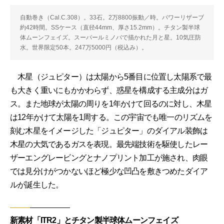
自動巻き（Cal.C.308）。33石。2万8800振動／時。パワーリザーブ
約42時間。SSケース（直径44mm、厚さ15.2mm）。チタン製半球
体ムーンフェイズ。スーパールミノバで描かれた月と星。10気圧防
水。世界限定50本。247万5000円（税込み）。
木星（ジュピター）は太陽から5番目に位置し太陽系で最
も大きく重いにもかかわらず、惑星を構成する主成分はガ
ス。また地球が太陽の周りを1年かけて回るのに対し、木星
は12年かけて太陽を1周する。この宇宙でも唯一のリズムを
刻む木星をイメージした「ジュピター」のダイアル装飾は
木星の大気であるガスを表現。最先端技術を駆使したレー
ザーエングレービングとナノプリント加工が施され、肉眼
では見分けがつかないほど極少な凹凸を敷きつめたダイア
ルが誕生した。
新素材「ITR2」とチタン製半球体ムーンフェイズ