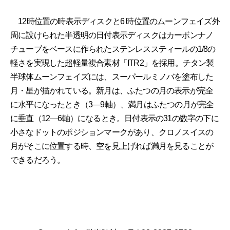
12時位置の時表示ディスクと6 時位置のムーンフェイズ外
周に設けられた半透明の日付表示ディスクはカーボンナノ
チューブをベースに作られたステンレススティールの1/8の
軽さを実現した超軽量複合素材「ITR2」を採用。チタン製
半球体ムーンフェイズには、スーパールミノバを塗布した
月・星が描かれている。新月は、ふたつの月の表示が完全
に水平になったとき（3―9軸）、満月はふたつの月が完全
に垂直（12―6軸）になるとき。日付表示の31の数字の下に
小さなドットのポジションマークがあり、クロノスイスの
月がそこに位置する時、空を見上げれば満月を見ることが
できるだろう。