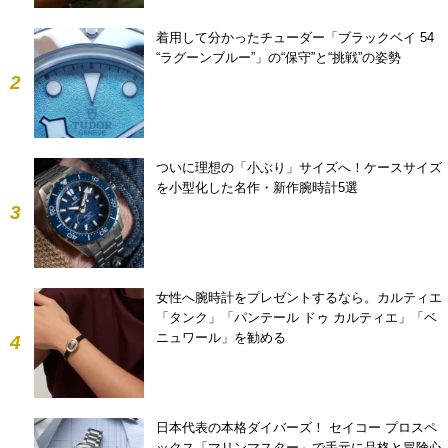
着用して分かったチューダー「ブラックベイ 54
“ラグーンブルー”」の“保守”と“挑戦”の姿勢
2
ついに理想の「小ぶり」サイズへ！ケースサイズ
を小型化した名作・新作腕時計5選
3
女性へ腕時計をプレゼントするなら。カルティエ
「タンク」「パンテール ドゥ カルティエ」「ベ
ニュワール」を勧める
4
日本代表の本格ダイバーズ！ セイコー プロスペ
ックス「マリンマスター」で手元に品格と冒険心