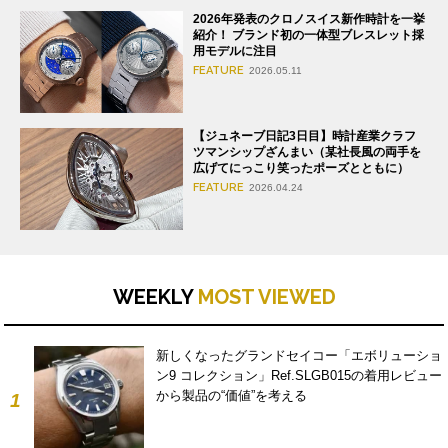
2026年発表のクロノスイス新作時計を一挙
紹介！ ブランド初の一体型ブレスレット採
用モデルに注目
FEATURE
2026.05.11
【ジュネーブ日記3日目】時計産業クラフ
ツマンシップざんまい（某社長風の両手を
広げてにっこり笑ったポーズとともに）
FEATURE
2026.04.24
WEEKLY
MOST VIEWED
新しくなったグランドセイコー「エボリューショ
ン9 コレクション」Ref.SLGB015の着用レビュー
から製品の“価値”を考える
1