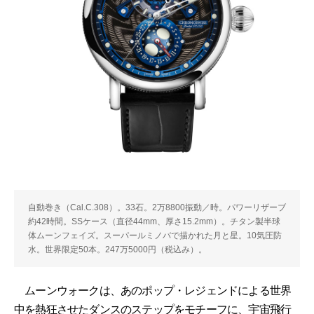
自動巻き（Cal.C.308）。33石。2万8800振動／時。パワーリザーブ
約42時間。SSケース（直径44mm、厚さ15.2mm）。チタン製半球
体ムーンフェイズ。スーパールミノバで描かれた月と星。10気圧防
水。世界限定50本。247万5000円（税込み）。
ムーンウォークは、あのポップ・レジェンドによる世界
中を熱狂させたダンスのステップをモチーフに、宇宙飛行