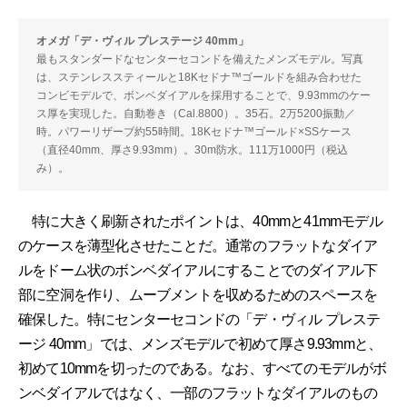
オメガ「デ・ヴィル プレステージ 40mm」
最もスタンダードなセンターセコンドを備えたメンズモデル。写真
は、ステンレススティールと18Kセドナ™️ゴールドを組み合わせた
コンビモデルで、ボンベダイアルを採用することで、9.93mmのケー
ス厚を実現した。自動巻き（Cal.8800）。35石。2万5200振動／
時。パワーリザーブ約55時間。18Kセドナ™️ゴールド×SSケース
（直径40mm、厚さ9.93mm）。30m防水。111万1000円（税込
み）。
特に大きく刷新されたポイントは、40mmと41mmモデル
のケースを薄型化させたことだ。通常のフラットなダイア
ルをドーム状のボンベダイアルにすることでのダイアル下
部に空洞を作り、ムーブメントを収めるためのスペースを
確保した。特にセンターセコンドの「デ・ヴィル プレステ
ージ 40mm」では、メンズモデルで初めて厚さ9.93mmと、
初めて10mmを切ったのである。なお、すべてのモデルがボ
ンベダイアルではなく、一部のフラットなダイアルのもの