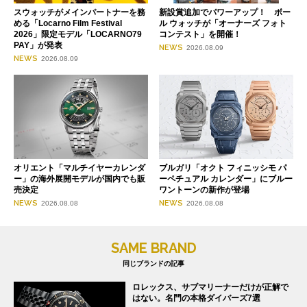
スウォッチがメインパートナーを務
新設賞追加でパワーアップ！ ボー
める「Locarno Film Festival
ル ウォッチが「オーナーズ フォト
2026」限定モデル「LOCARNO79
コンテスト」を開催！
PAY」が発表
NEWS
2026.08.09
NEWS
2026.08.09
オリエント「マルチイヤーカレンダ
ブルガリ「オクト フィニッシモ パ
ー」の海外展開モデルが国内でも販
ーペチュアル カレンダー」にブルー
売決定
ワントーンの新作が登場
NEWS
NEWS
2026.08.08
2026.08.08
SAME BRAND
同じブランドの記事
ロレックス、サブマリーナーだけが正解で
はない。名門の本格ダイバーズ7選