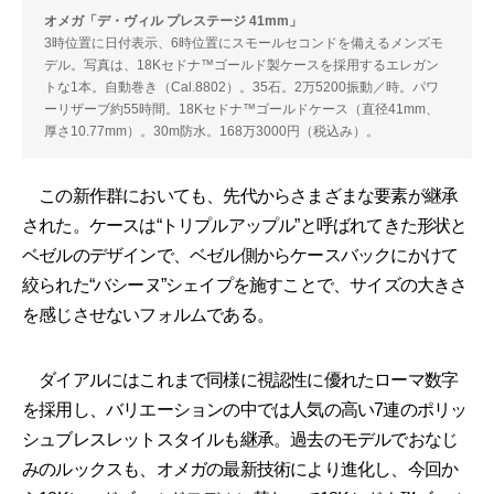
オメガ「デ・ヴィル プレステージ 41mm」
3時位置に日付表示、6時位置にスモールセコンドを備えるメンズモ
デル。写真は、18Kセドナ™️ゴールド製ケースを採用するエレガン
トな1本。自動巻き（Cal.8802）。35石。2万5200振動／時。パワ
ーリザーブ約55時間。18Kセドナ™️ゴールドケース（直径41mm、
厚さ10.77mm）。30m防水。168万3000円（税込み）。
この新作群においても、先代からさまざまな要素が継承
された。ケースは“トリプルアップル”と呼ばれてきた形状と
ベゼルのデザインで、ベゼル側からケースバックにかけて
絞られた“バシーヌ”シェイプを施すことで、サイズの大きさ
を感じさせないフォルムである。
ダイアルにはこれまで同様に視認性に優れたローマ数字
を採用し、バリエーションの中では人気の高い7連のポリッ
シュブレスレットスタイルも継承。過去のモデルでおなじ
みのルックスも、オメガの最新技術により進化し、今回か