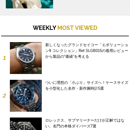
WEEKLY
MOST VIEWED
新しくなったグランドセイコー「エボリューショ
ン9 コレクション」Ref.SLGB015の着用レビュー
から製品の“価値”を考える
1
ついに理想の「小ぶり」サイズへ！ケースサイズ
を小型化した名作・新作腕時計5選
2
ロレックス、サブマリーナーだけが正解ではな
い。名門の本格ダイバーズ7選