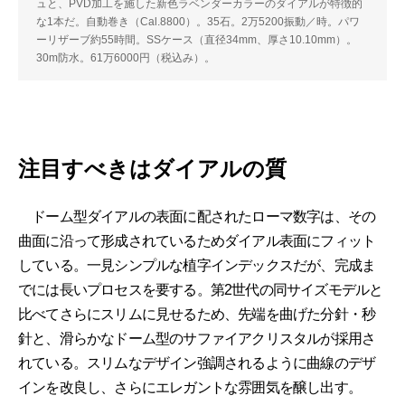
ュと、PVD加工を施した新色ラベンダーカラーのダイアルが特徴的
な1本だ。自動巻き（Cal.8800）。35石。2万5200振動／時。パワ
ーリザーブ約55時間。SSケース（直径34mm、厚さ10.10mm）。
30m防水。61万6000円（税込み）。
注目すべきはダイアルの質
ドーム型ダイアルの表面に配されたローマ数字は、その
曲面に沿って形成されているためダイアル表面にフィット
している。一見シンプルな植字インデックスだが、完成ま
でには長いプロセスを要する。第2世代の同サイズモデルと
比べてさらにスリムに見せるため、先端を曲げた分針・秒
針と、滑らかなドーム型のサファイアクリスタルが採用さ
れている。スリムなデザイン強調されるように曲線のデザ
インを改良し、さらにエレガントな雰囲気を醸し出す。