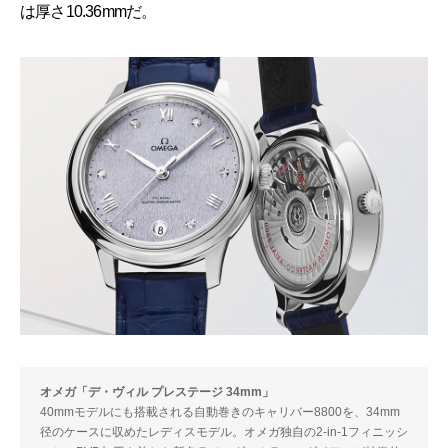
は厚さ10.36mmだ。
オメガ「デ・ヴィル プレステージ 34mm」
40mmモデルにも搭載される自動巻きのキャリバー8800を、34mm
径のケースに収めたレディスモデル。オメガ独自の2-in-1フィニッシ