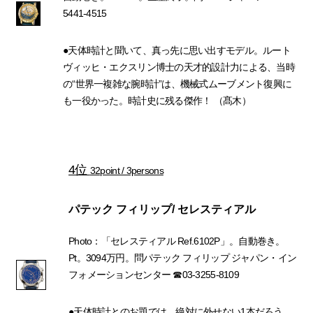
5441-4515
●天体時計と聞いて、真っ先に思い出すモデル。ルート
ヴィッヒ・エクスリン博士の天才的設計力による、当時
の“世界一複雑な腕時計”は、機械式ムーブメント復興に
も一役かった。時計史に残る傑作！ （髙木）
4位
32point / 3persons
パテック フィリップ/ セレスティアル
Photo：「セレスティアル Ref.6102P」。自動巻き。
Pt。3094万円。問パテック フィリップ ジャパン・イン
フォメーションセンター ☎03-3255-8109
●天体時計とのお題では、絶対に外せない1本だろう。