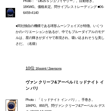
Photo：「DB25 S ジュワイヤリー」。自動巻き。
18KWG。価格未定。問サイプレストレーディング ■06-
6459-4140
●同社独自の機構である球形ムーンフェイズが特徴。いくつ
かのバリエーションがあるが、中でもブルーダイアルのモデ
ルは、星の輝きがダイヤで表現され、吸い込まれそうな美し
さだ。（名畑）
10位
16point / 2persons
ヴァン クリーフ&アーペル /ミッドナイト イ
ン パリ
Photo：「ミッドナイト イン パリ」。手巻き。
18KPG。855円。問ヴァン クリーフ&アーペル ル デス