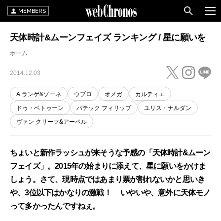
MEMBERS
天体時計&ムーンフェイズ ランキング / 星に願いを
ホーム
2014.12.03
A.ランゲ&ゾーネ
ウブロ
オメガ
カルティエ
ドゥ・ベトゥーン
パテック フィリップ
ユリス・ナルダン
ヴァン クリーフ&アーペル
ちょいと新作ラッシュが来そうな予感の「天体時計&ムーン
フェイズ」。2015年の始まりに添えて、星に願いをかけま
しょう。さて、現時点ではあまり票が割れないかと思いき
や、3位以下はかなりの激戦！ いやいや、意外に天体モノ
って多かったんですねぇ。