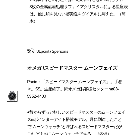
3枚の金属蒸着処理サファイアクリスタルによる星座表
は、他に類を見ない審美性をダイアルに与えた。（髙
木）
5位
31point / 2persons
オメガ /スピードマスター ムーンフェイズ
Photo：「スピードマスター ムーンフェイズ」。手巻
き。SS。生産終了。問オメガお客様センター ☎03-
5952-4400
●昔からずっと欲しいスピードマスターのムーンフェイ
ズ&ポインターデイト搭載モデル。月に到達したこと
で“ムーンウォッチ”と呼ばれるスピードマスターだが、
これぞまさにムーンウォッチである。（名畑）