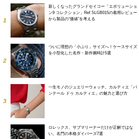
新しくなったグランドセイコー「エボリューショ
ン9 コレクション」Ref.SLGB015の着用レビュー
から製品の“価値”を考える
1
ついに理想の「小ぶり」サイズへ！ケースサイズ
を小型化した名作・新作腕時計5選
2
一生モノのジュエリーウォッチ。カルティエ「パ
ンテール ドゥ カルティエ」の魅力と選び方
3
ロレックス、サブマリーナーだけが正解ではな
い。名門の本格ダイバーズ7選