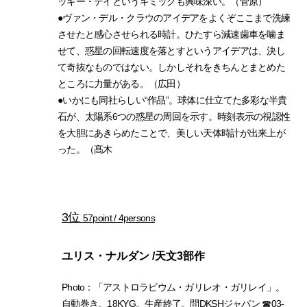
ッキー・デイというギミックも興味深い。（菅原）
●ヴァン・デル・クラウのアイデアをよくぞここまで洗練
させたと感心させられる時計。ひたすら減速歯車を噛ま
せて、惑星の回転速度を落とすというアイデアは、決し
て奇抜なものではない。しかしそれをきちんとまとめた
ところに力量がある。（広田）
●いかにも同社らしい“作品”。球体に仕立てた多彩な半貴
石が、太陽系6つの惑星の周回を示す。時刻表示の視認性
を大胆にあきらめたことで、美しい天体時計が出来上が
った。（髙木
3位
57point / 4persons
ユリス・ナルダン /天文3部作
Photo：「アストロラビウム・ガリレオ・ガリレイ」。
自動巻き。18KYG。生産終了。問DKSHジャパン ☎03-