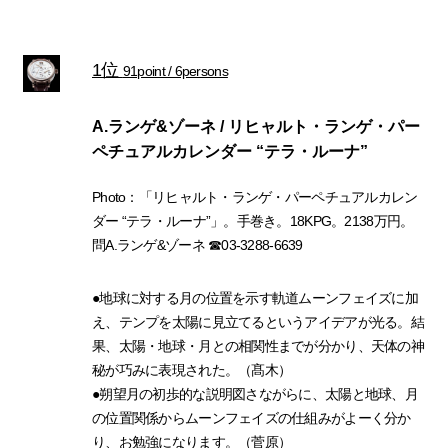
1位
91point / 6persons
A.ランゲ&ゾーネ / リヒャルト・ランゲ・パー
ペチュアルカレンダー “テラ・ルーナ”
Photo：「リヒャルト・ランゲ・パーペチュアルカレン
ダー “テラ・ルーナ”」。手巻き。18KPG。2138万円。
問A.ランゲ&ゾーネ ☎03-3288-6639
●地球に対する月の位置を示す軌道ムーンフェイズに加
え、テンプを太陽に見立てるというアイデアが光る。結
果、太陽・地球・月との相関性までが分かり、天体の神
秘が巧みに表現された。（髙木）
●朔望月の初歩的な説明図さながらに、太陽と地球、月
の位置関係からムーンフェイズの仕組みがよーく分か
り、お勉強になります。（菅原）