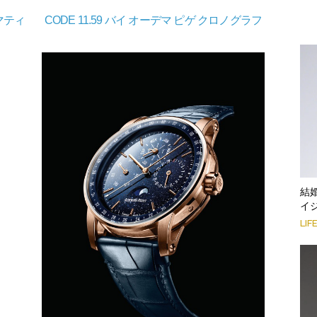
トマティ
CODE 11.59 バイ オーデマ ピゲ クロノグラフ
結
イ
LIF