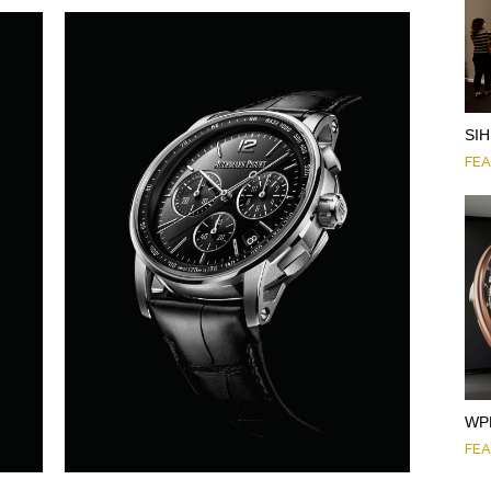
SI
FE
WP
FE