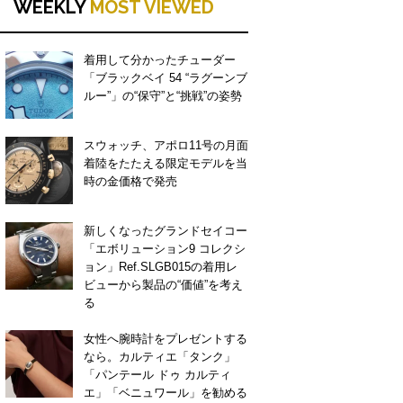
WEEKLY
MOST VIEWED
着用して分かったチューダー
「ブラックベイ 54 “ラグーンブ
ルー”」の“保守”と“挑戦”の姿勢
スウォッチ、アポロ11号の月面
着陸をたたえる限定モデルを当
時の金価格で発売
新しくなったグランドセイコー
「エボリューション9 コレクシ
ョン」Ref.SLGB015の着用レ
ビューから製品の“価値”を考え
る
女性へ腕時計をプレゼントする
なら。カルティエ「タンク」
「パンテール ドゥ カルティ
エ」「ベニュワール」を勧める