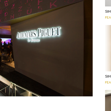
SI
FE
SI
FE