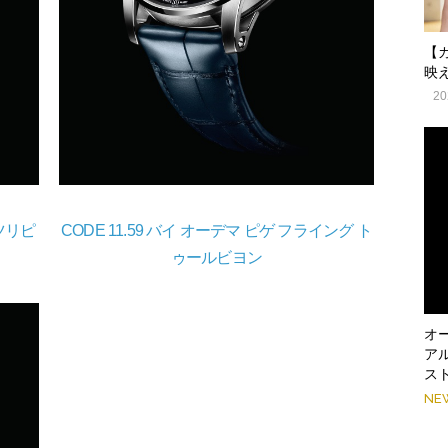
【
映
20
ッツリピ
CODE 11.59 バイ オーデマ ピゲ フライング ト
ゥールビヨン
オ
ア
ス
NE