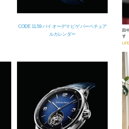
CODE 11.59 バイ オーデマ ピゲ パーペチュア
田
ルカレンダー
す
LIF