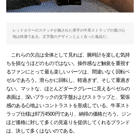
レッドカラーのステッチが施された厚手の牛革ストラップの着け心
地は快適である。文字盤のデザインとよく合った逸品だ。
これらの欠点は全体として見れば、腕時計を楽しむ気持
ちを損なうほどのものではない。操作感など触覚を重視す
るファンにとって最も楽しいパーツは、間違いなく回転ベ
ゼルであろう。滑らかに回転し、軽過ぎず、そして重過ぎ
ない。マットな、ほとんどダークグレーに見えるベゼルの
表面は、深いブラックの文字盤およびストラップと、緊張
感のある心地よいコントラストを形成している。牛革スト
ラップ仕様は87万4500円であり、納得の価格だろう。ジン
ほど価格に対して多くの見返りを提供してくれるブランド
は、決して多くはないのである。