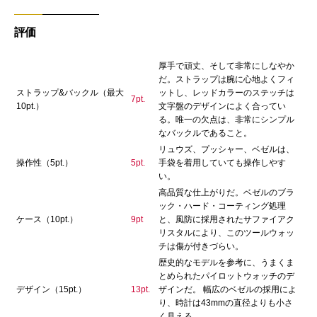
評価
厚手で頑丈、そして非常にしなやか
だ。ストラップは腕に心地よくフィ
ストラップ&バックル（最大
ットし、レッドカラーのステッチは
7pt.
10pt.）
文字盤のデザインによく合ってい
る。唯一の欠点は、非常にシンプル
なバックルであること。
リュウズ、プッシャー、ベゼルは、
操作性（5pt.）
5pt.
手袋を着用していても操作しやす
い。
高品質な仕上がりだ。ベゼルのブラ
ック・ハード・コーティング処理
ケース（10pt.）
9pt
と、風防に採用されたサファイアク
リスタルにより、このツールウォッ
チは傷が付きづらい。
歴史的なモデルを参考に、うまくま
とめられたパイロットウォッチのデ
デザイン（15pt.）
13pt.
ザインだ。 幅広のベゼルの採用によ
り、時計は43mmの直径よりも小さ
く見える。