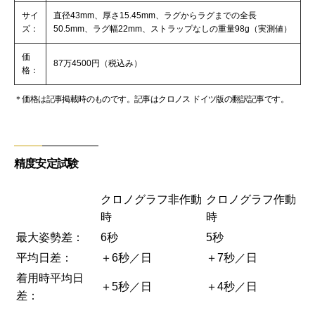
サイ
直径43mm、厚さ15.45mm、ラグからラグまでの全長
ズ：
50.5mm、ラグ幅22mm、ストラップなしの重量98g（実測値）
価
87万4500円（税込み）
格：
＊価格は記事掲載時のものです。記事はクロノス ドイツ版の翻訳記事です。
精度安定試験
クロノグラフ非作動
クロノグラフ作動
時
時
最大姿勢差：
6秒
5秒
平均日差：
＋6秒／日
＋7秒／日
着用時平均日
＋5秒／日
＋4秒／日
差：