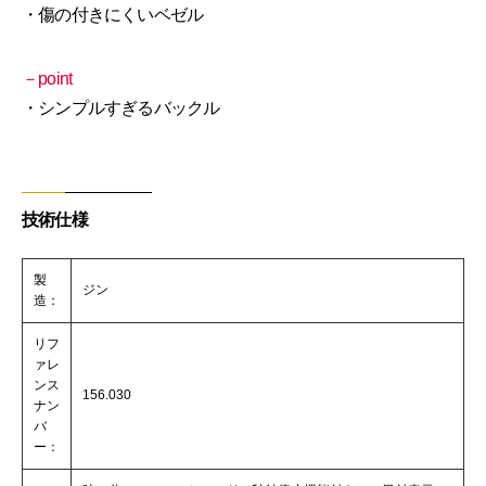
・傷の付きにくいベゼル
－point
・シンプルすぎるバックル
技術仕様
製
ジン
造：
リフ
ァレ
ンス
156.030
ナン
バ
ー：