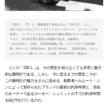
「156.1」（下）と、数量限定で発売された「156.1.E」（上）。
156.1.Eはベゼルにアンスラサイトカラーのハード・コーティングを
使用し、インデックスおよび時分針の蓄光塗料のカラーが異なるモ
デルだ。日付表示窓の形状も特徴的である。自動巻き
（Cal.SZ01）。28石。2万8800振動／時。パワーリザーブ約46時
間。SSケース（直径43mm、厚さ15.45mm）。10気圧防水。ステン
レススティール製ブレスレット仕様。96万8000円（税込み）。
ジンの「156.1」は、その歴史を知らなくても非常に魅力
的な腕時計である。しかし、今に至るまでの歴史こそが、
この腕時計の魅力をさらに高める。創業者ヘルムート・ジ
ンによって形作られたブランドの最初の約30年間と、現在
のオーナーであるローター・シュミットの下での約30年間
を結び付けているのだ。