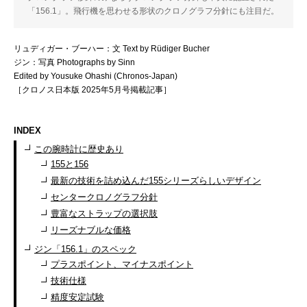
「156.1」。飛行機を思わせる形状のクロノグラフ分針にも注目だ。
リュディガー・ブーハー：文 Text by Rüdiger Bucher
ジン：写真 Photographs by Sinn
Edited by Yousuke Ohashi (Chronos-Japan)
［クロノス日本版 2025年5月号掲載記事］
INDEX
この腕時計に歴史あり
155と156
最新の技術を詰め込んだ155シリーズらしいデザイン
センタークロノグラフ分針
豊富なストラップの選択肢
リーズナブルな価格
ジン「156.1」のスペック
プラスポイント、マイナスポイント
技術仕様
精度安定試験