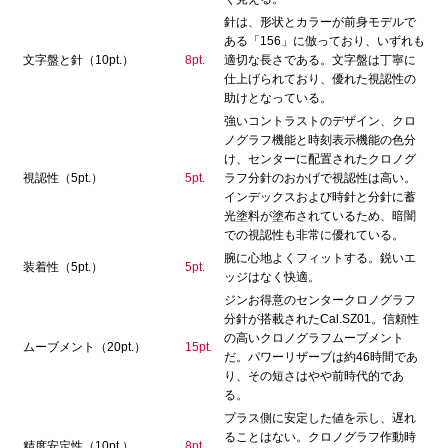
針は、形状とカラーが前身モデルで
ある「156」に倣っており、いずれも
文字盤と針（10pt.）
8pt.
適切な長さである。文字盤は丁寧に
仕上げられており、優れた視認性の
助けとなっている。
強いコントラストのデザイン、クロ
ノグラフ機能と時刻表示機能の色分
け、センターに配置されたクロノグ
視認性（5pt.）
5pt.
ラフ分針のおかげで視認性は高い。
インデックスおよび時針と分針に蓄
光塗料が塗布されているため、暗闇
での視認性も非常に優れている。
腕に心地よくフィットする。鋭いエ
装着性（5pt.）
5pt.
ッジはなく快適。
ジンお得意のセンタークロノグラフ
分針が搭載されたCal.SZ01。信頼性
の高いクロノグラフムーブメント
ムーブメント（20pt.）
15pt.
だ。パワーリザーブは約46時間であ
り、その短さはやや前時代的であ
る。
プラス側に安定した値を示し、遅れ
ることはない。クロノグラフ作動時
精度安定性（10pt.）
8pt.