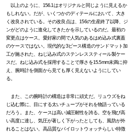
以上のように、156.1はオリジナルと同じように見えるか
もしれない。だが、いくつかのディテールにおいて、大き
く改良されている。その改良点は、156の生産終了以降、ジ
ンがどのように進化してきたかを示しているのだ。最初の
変更点はケース。愛好家の間で人気のあるはめ込み式裏蓋
のケースではない。現代的な3ピース構造のサンドマット加
工が施された、ねじ込み式のステンレススティール製ケー
スだ。ねじ込み式を採用することで厚さを15.5mm未満に抑
え、腕時計を側面から見ても厚く見えないようにしてい
る。
また、この腕時計の構造は非常に頑丈だ。リュウズをね
じ込む際に、目にする太いチューブがそれを物語っている
だろう。また、ケースは高い減圧耐性を誇る。空を飛び高
い高度に達し、気圧が著しく下がったとしても、風防が外
れることはない。高品質なパイロットウォッチらしい特徴