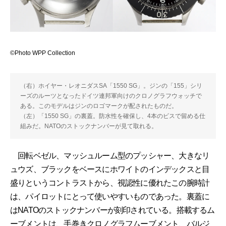
©Photo WPP Collection
（右）ホイヤー・レオニダスSA「1550 SG」。ジンの「155」シリ
ーズのルーツとなったドイツ連邦軍向けのクロノグラフウォッチで
ある。このモデルはジンのロゴマークが配されたものだ。
（左）「1550 SG」の裏蓋。防水性を確保し、4本のビスで留める仕
組みだ。NATOのストックナンバーが見て取れる。
回転ベゼル、マッシュルーム型のプッシャー、大きなリ
ュウズ、ブラックをベースにホワイトのインデックスと目
盛りというコントラストから、視認性に優れたこの腕時計
は、パイロットにとって使いやすいものであった。裏蓋に
はNATOのストックナンバーが刻印されている。搭載するム
ーブメントは、手巻きクロノグラフムーブメント、バルジ