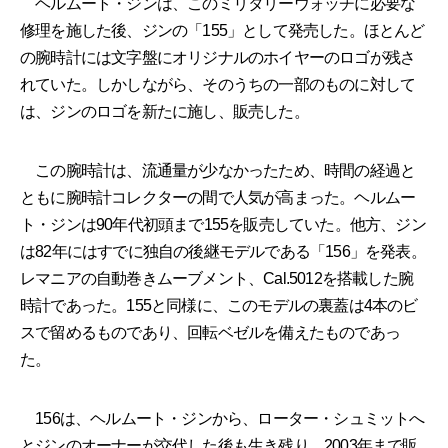
ヘルムート・ジンは、このミリタリーウォッチに必要な
修理を施した後、ジンの「155」として発売した。ほとんど
の腕時計には文字盤にオリジナルのホイヤーのロゴが残さ
れていた。しかしながら、そのうちの一部のものに対して
は、ジンのロゴを新たに施し、販売した。
この腕時計は、流通量が少なかったため、時間の経過と
ともに腕時計コレクターの間で人気が高まった。ヘルムー
ト・ジンは90年代初頭まで155を販売していた。他方、ジン
は82年にはすでに独自の後継モデルである「156」を発表。
レマニアの自動巻きムーブメント、Cal.5012を搭載した腕
時計であった。155と同様に、このモデルの裏蓋は4本のビ
スで留めるものであり、回転ベゼルを備えたものであっ
た。
156は、ヘルムート・ジンから、ローター・シュミットへ
とジンのオーナーが交代した後も生き残り、2003年まで販