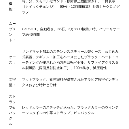
時、分、スモールセコンド（秒針停止機能付き）、日付表示
機
（クイックチェンジ）、60分・12時間積算計を備えたクロノグ
能：
ラフ
ムー
ブメ
Cal.SZ01、自動巻き、28石、2万8800振動／時、パワーリザー
ン
ブ約46時間
ト：
サンドマット加工のステンレススティール製ケース、ねじ込み
ケー
式裏蓋、テギメント加工をベースにしたブラック・ハード・コ
ス：
ーティングが施された両方向回転ベゼル、サファイアクリスタ
ル製風防（両面反射防止加工）、100m防水、減圧耐性
文字
マットブラック、蓄光塗料が塗布されたアラビア数字インデッ
盤：
クスおよび時針と分針
スト
ラッ
プ&
レッドカラーのステッチが入った、ブラックカラーのヴィンテ
バッ
ージスタイルの牛革ストラップ、ピンバックル
ク
ル: