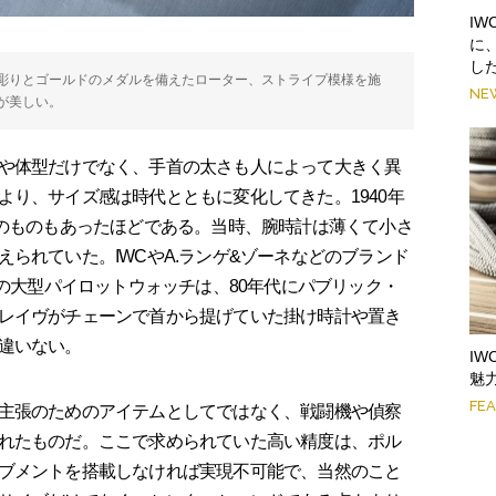
I
に
し
彫りとゴールドのメダルを備えたローター、ストライプ模様を施
NE
が美しい。
や体型だけでなく、手首の太さも人によって大きく異
より、サイズ感は時代とともに変化してきた。1940年
mのものもあったほどである。当時、腕時計は薄くて小さ
られていた。IWCやA.ランゲ&ゾーネなどのブランド
mの大型パイロットウォッチは、80年代にパブリック・
レイヴがチェーンで首から提げていた掛け時計や置き
違いない。
I
魅
FE
主張のためのアイテムとしてではなく、戦闘機や偵察
れたものだ。ここで求められていた高い精度は、ポル
ブメントを搭載しなければ実現不可能で、当然のこと