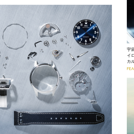
宇
イ
カ
FE