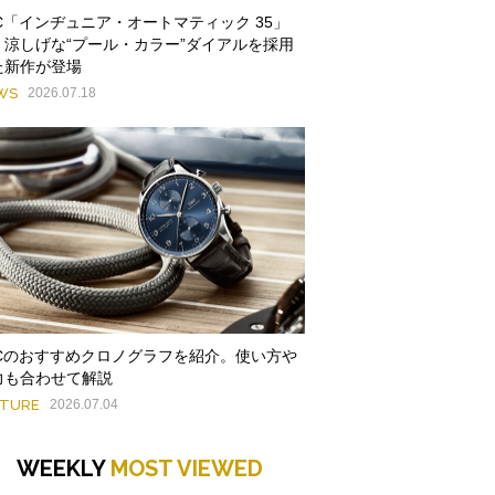
WC「インヂュニア・オートマティック 35」
、涼しげな“プール・カラー”ダイアルを採用
た新作が登場
WS
2026.07.18
WCのおすすめクロノグラフを紹介。使い方や
力も合わせて解説
ATURE
2026.07.04
WEEKLY
MOST VIEWED