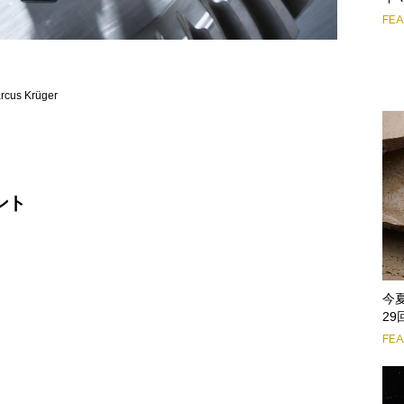
FE
us Krüger
ント
今
2
FE