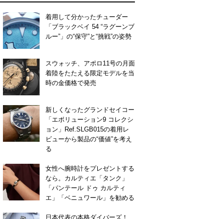
着用して分かったチューダー
「ブラックベイ 54 “ラグーンブ
ルー”」の“保守”と“挑戦”の姿勢
スウォッチ、アポロ11号の月面
着陸をたたえる限定モデルを当
時の金価格で発売
新しくなったグランドセイコー
「エボリューション9 コレクシ
ョン」Ref.SLGB015の着用レ
ビューから製品の“価値”を考え
る
女性へ腕時計をプレゼントする
なら。カルティエ「タンク」
「パンテール ドゥ カルティ
エ」「ベニュワール」を勧める
日本代表の本格ダイバーズ！