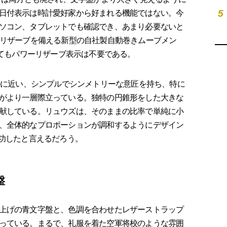
5
日付表示は時計愛好家から好まれる機能ではない。今
ソコン、タブレットでも確認でき、あまり必要ないと
ーリザーブを備える新型の自社製自動巻きムーブメン
してもパワーリザーブ表示は不要である。
ルに近い、シンプルでシンメトリーな意匠を持ち、特に
がより一層際立っている。独特の円錐形をした大きな
献している。リュウズは、そのままの比率で単純に小
、全体的なプロポーションが調和するようにデザイン
成功したと言えるだろう。
盤
上げの青文字盤と、色調を合わせたレザーストラップ
っている。まるで、礼服を着た空軍将校のような雰囲