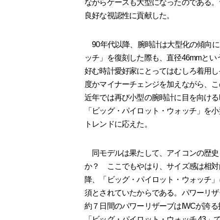
ながらケースも大型になったのである。
良好な視認性に貢献した。
90年代以降、腕時計は大型化の傾向にあ
ッチ」を復刻した際も、直径46mmと
好む時計愛好家にとってはむしろ着用し
度かマイナーチェンジを加えながら、こ
近年では再び小型の腕時計に目を向ける時
「ビッグ・パイロット・ウォッチ」を小
トレンドに応えた。
同モデルは果たして、アイコンの歴史
か？ ここでもやはり、サイズ感は相対
降、「ビッグ・パイロット・ウォッチ」
須とされていたからである。パワーリザ
約７日間のパワーリザーブはIWCが誇
「ビッグ・パイロット・ウォッチ 43