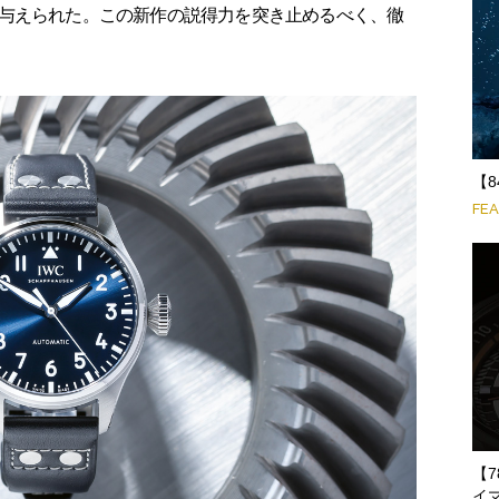
与えられた。この新作の説得力を突き止めるべく、徹
【
FE
【
イマ