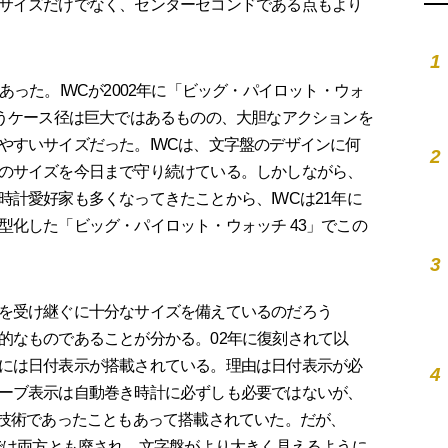
サイズだけでなく、センターセコンドである点もより
1
った。IWCが2002年に「ビッグ・パイロット・ウォ
いうケース径は巨大ではあるものの、大胆なアクションを
やすいサイズだった。IWCは、文字盤のデザインに何
2
のサイズを今日まで守り続けている。しかしながら、
計愛好家も多くなってきたことから、IWCは21年に
型化した「ビッグ・パイロット・ウォッチ 43」でこの
3
を受け継ぐに十分なサイズを備えているのだろう
的なものであることが分かる。02年に復刻されて以
には日付表示が搭載されている。理由は日付表示が必
4
ーブ表示は自動巻き時計に必ずしも必要ではないが、
る技術であったこともあって搭載されていた。だが、
」では両方とも廃され、文字盤がより大きく見えるように