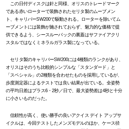
この日付ディスクは針と同様、オリスのトレードマーク
である赤いローターで装飾されたセリタ製のムーブメン
ト、キャリバーSW200で駆動される。ローターを除いてム
ーブメントには装飾が施されておらず、魅力的な価格で提
供できるよう、シースルーバックの裏蓋はサファイアクリ
スタルではなくミネラルガラス製になっている。
セリタ製のキャリバーSW200には4種類のランクがあり、
オリスはそのうち比較的シンプルな「スタンダード」と
「スペシャル」の2種類を合わせたものを採用しているが、
歩度測定器によるテストでは良い結果が出ている。全姿勢
の平均日差はプラス6・2秒／日で、最大姿勢差は4秒と十分
に小さいものだった。
信頼性が高く、使い勝手の良いアクイス デイト アップサ
イクルは、今回テストしたメンズモデルのほか、ケース径