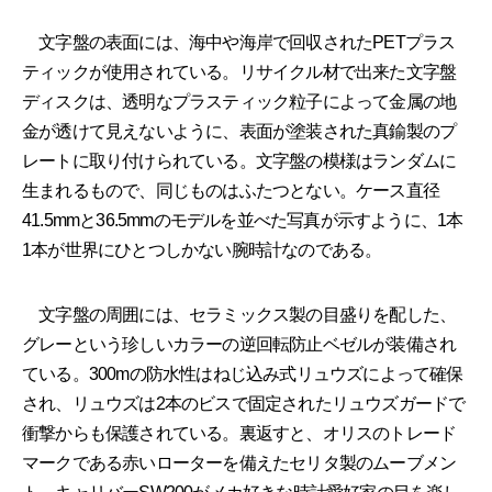
文字盤の表面には、海中や海岸で回収されたPETプラス
ティックが使用されている。リサイクル材で出来た文字盤
ディスクは、透明なプラスティック粒子によって金属の地
金が透けて見えないように、表面が塗装された真鍮製のプ
レートに取り付けられている。文字盤の模様はランダムに
生まれるもので、同じものはふたつとない。ケース直径
41.5mmと36.5mmのモデルを並べた写真が示すように、1本
1本が世界にひとつしかない腕時計なのである。
文字盤の周囲には、セラミックス製の目盛りを配した、
グレーという珍しいカラーの逆回転防止ベゼルが装備され
ている。300mの防水性はねじ込み式リュウズによって確保
され、リュウズは2本のビスで固定されたリュウズガードで
衝撃からも保護されている。裏返すと、オリスのトレード
マークである赤いローターを備えたセリタ製のムーブメン