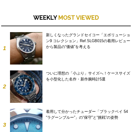
WEEKLY
MOST VIEWED
新しくなったグランドセイコー「エボリューショ
ン9 コレクション」Ref.SLGB015の着用レビュー
から製品の“価値”を考える
1
ついに理想の「小ぶり」サイズへ！ケースサイズ
を小型化した名作・新作腕時計5選
2
着用して分かったチューダー「ブラックベイ 54
“ラグーンブルー”」の“保守”と“挑戦”の姿勢
3