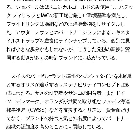
る。ショパールは18Kエシカルゴールドのみ使用し、パテッ
ク フィリップとIWCの新工場は厳しい環境基準を満たし、
ブライトリングは漁網などの海洋廃棄物をリサイクルし
た、アウターノウンとのパートナーシップによるテキスタ
イルストラップを豊富にラインナップしている。個別に見
れば小さな歩みかもしれないが、こうした発想の転換に賛
同する動きが多くの時計ブランドにも広がっている。
スイスのバーゼル=ラント準州のヘルシュタインを本拠地
とするオリスが追求するサステナビリティコンセプトは多
岐にわたる。サメの研究者やサンゴの飼育者、またドイ
ツ、デンマーク、オランダが共同で取り組むワッデン海連
邦事務局（CWSS）などを支援するオリスは、資金面だけ
でなく、ブランドの持つ人気と知名度によってパートナー
組織の認知度を高めることにも貢献している。