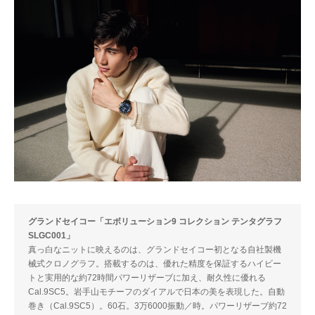
グランドセイコー「エボリューション9 コレクション テンタグラフ
SLGC001」
真っ白なニットに映えるのは、グランドセイコー初となる自社製機
械式クロノグラフ。搭載するのは、優れた精度を保証するハイビー
トと実用的な約72時間パワーリザーブに加え、耐久性に優れる
Cal.9SC5。岩手山モチーフのダイアルで日本の美を表現した。自動
巻き（Cal.9SC5）。60石。3万6000振動／時。パワーリザーブ約72