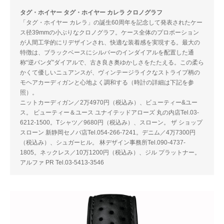
タグ・ホイヤー タグ・ホイヤー カレラ クロノグラフ
「タグ・ホイヤー カレラ」の誕生60周年を記念して発表されたケー
ス径39mmの小ぶりなクロノグラフ。ケース全体のプロポーション
が人間工学的にリデザインされ、快適な装着感を実現する。最大の
特徴は、ブラックベースにシルバーのインダイアルを配置した通
称“逆パンダ”ダイアルで、古き良き奥ゆかしさをたたえる。この柔ら
かくて優しいニュアンスが、ヴィンテージライクなストライプ柄の
モヘアカーディガンと心地よく調和する（時計の詳細は下記を参
照）。
ニットカーディガン／2万4970円（税込み）、ビューティー&ユー
ス。 ビューティー＆ユース ユナイテッドアローズ 丸の内店Tel.03-
6212-1500。Tシャツ／9680円（税込み）、スローン。 ザ ショップ
スローン 新静岡セノバ店Tel.054-266-7241。デニム／4万7300円
（税込み）、シュガーヒル。 林デザイン事務所Tel.090-4737-
1805。ネックレス／10万1200円（税込み）、ジル プラットナー。
アルファ PR Tel.03-5413-3546