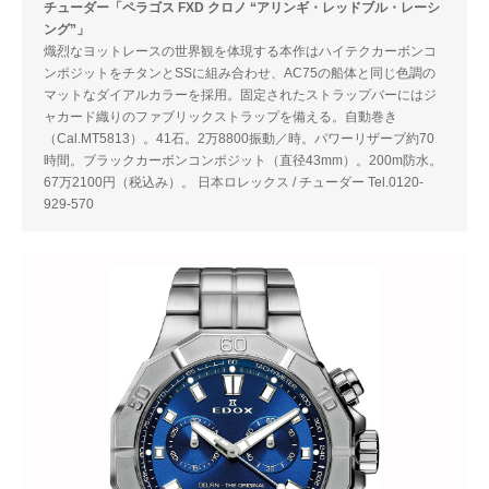
チューダー「ペラゴス FXD クロノ “アリンギ・レッドブル・レーシ
ング”」
熾烈なヨットレースの世界観を体現する本作はハイテクカーボンコ
ンポジットをチタンとSSに組み合わせ、AC75の船体と同じ色調の
マットなダイアルカラーを採用。固定されたストラップバーにはジ
ャカード織りのファブリックストラップを備える。自動巻き
（Cal.MT5813）。41石。2万8800振動／時。パワーリザーブ約70
時間。ブラックカーボンコンポジット（直径43mm）。200m防水。
67万2100円（税込み）。 日本ロレックス / チューダー Tel.0120-
929-570