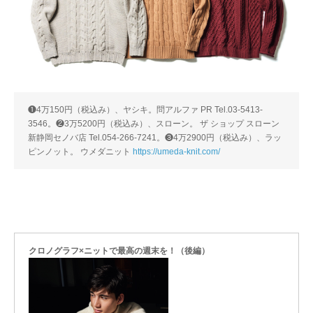
❶4万150円（税込み）、ヤシキ。問アルファ PR Tel.03-5413-
3546。❷3万5200円（税込み）、スローン。 ザ ショップ スローン
新静岡セノバ店 Tel.054-266-7241。❸4万2900円（税込み）、ラッ
ピンノット。 ウメダニット
https://umeda-knit.com/
クロノグラフ×ニットで最高の週末を！（後編）