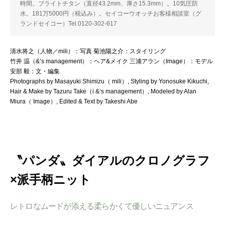
時間。ブライトチタン（直径43.2mm、厚さ15.3mm）。10気圧防
水。181万5000円（税込み）。セイコーウオッチお客様相談室（グ
ランドセイコー）Tel.0120-302-617
清水将之（人物／mili）：写真 菊池陽之介：スタイリング
竹井 温（&’s management）：ヘア&メイク 三浦アラン（Image）：モデル
安部 毅：文・編集
Photographs by Masayuki Shimizu（ mili）, Styling by Yonosuke Kikuchi,
Hair & Make by Tazuru Take（i &ʼs management）, Modeled by Alan
Miura（ Image）, Edited & Text by Takeshi Abe
〝パンダ〟ダイアルのクロノグラフ
×派手柄ニット
レトロなムードが添える柔らかくて優しいニュアンス