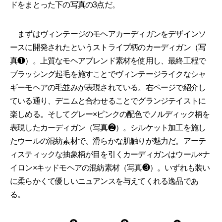
ドをまとった下の写真の3点だ。
まずはヴィンテージのモヘアカーディガンをデザインソ
ースに開発されたというストライプ柄のカーディガン（写
真❶）。上質なモヘアブレンド素材を使用し、最終工程で
ブラッシング起毛を施すことでヴィンテージライクなシャ
ギーモヘアの毛並みが表現されている。右ページで紹介し
ている通り、デニムと合わせることでグランジテイストに
楽しめる。そしてグレー×ピンクの配色でノルディック柄を
表現したカーディガン（写真❷）。シルケット加工を施し
たウールの混紡素材で、滑らかな肌触りが魅力だ。アーテ
ィスティックな抽象柄が目を引くカーディガンはウール×ナ
イロン×キッドモヘアの混紡素材（写真❸）。いずれも装い
に柔らかくて優しいニュアンスを与えてくれる逸品であ
る。