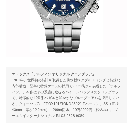
エドックス「デルフィン オリジナル クロノグラフ」
1961年、世界初の特許を取得した防水機構ダブル-Oリングと特殊な
内部構造、堅牢な特殊ケースの採用で200m防水を実現した「デルフ
ィン」。本作はその系譜に連なるバイコンパックスのクロノグラフ
で、特徴的な12角形ベゼルと鮮やかなブルーダイアルを採用してい
る。クォーツ（Cal.EDOX101/RONDA5021.Dベース）。SS（直径
43mm、厚さ12.9mm）。200m防水。19万8000円（税込み）。 ジ
ーエムインターナショナル Tel.03-5828-9080