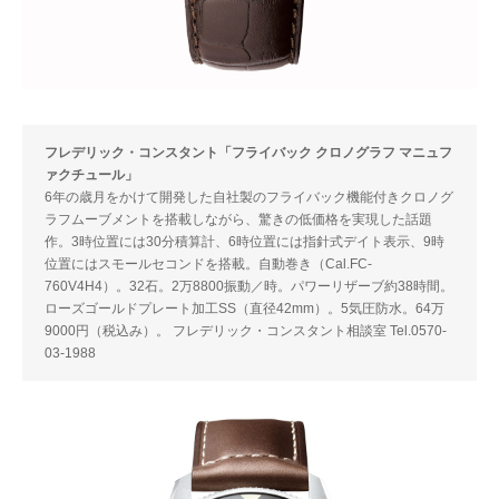
フレデリック・コンスタント「フライバック クロノグラフ マニュフ
ァクチュール」
6年の歳月をかけて開発した自社製のフライバック機能付きクロノグ
ラフムーブメントを搭載しながら、驚きの低価格を実現した話題
作。3時位置には30分積算計、6時位置には指針式デイト表示、9時
位置にはスモールセコンドを搭載。自動巻き（Cal.FC-
760V4H4）。32石。2万8800振動／時。パワーリザーブ約38時間。
ローズゴールドプレート加工SS（直径42mm）。5気圧防水。64万
9000円（税込み）。 フレデリック・コンスタント相談室 Tel.0570-
03-1988