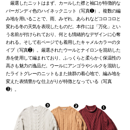
厳選したニットはまず、カールした襟と袖口が特徴的な
バーガンディ色のハイネックニット（写真❶）。複数の編
み地を用いることで、雨、みぞれ、あられなどコロコロと
変わる冬の天気を表現したものだ。本作には「万化」とい
う名前が付けられており、何とも情緒的なデザインに心奪
われる。そして右ページでも着用したキャメルカラーのタ
イプ（写真❷）。厳選されたウールとナイロンを混紡した
糸を使用して編まれており、ふっくらと柔らかく保温性の
高さも魅力の逸品だ。ウールにアンゴラやシルクを混紡し
たライトグレーのニットもまた抜群の着心地で、編み地を
変えた表情豊かな仕上がりが特徴となっている（写真
❸）。