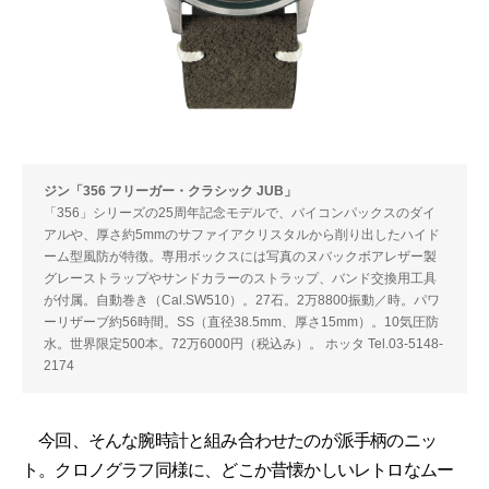
ジン「356 フリーガー・クラシック JUB」
「356」シリーズの25周年記念モデルで、バイコンパックスのダイ
アルや、厚さ約5mmのサファイアクリスタルから削り出したハイド
ーム型風防が特徴。専用ボックスには写真のヌバックボアレザー製
グレーストラップやサンドカラーのストラップ、バンド交換用工具
が付属。自動巻き（Cal.SW510）。27石。2万8800振動／時。パワ
ーリザーブ約56時間。SS（直径38.5mm、厚さ15mm）。10気圧防
水。世界限定500本。72万6000円（税込み）。 ホッタ Tel.03-5148-
2174
今回、そんな腕時計と組み合わせたのが派手柄のニッ
ト。クロノグラフ同様に、どこか昔懐かしいレトロなムー