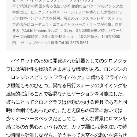
30分積算計の周囲を彩る色使いが印象的な波パターンのブラック文
字盤には、ビッグデイトやスーパールミノバを塗布した大型のアラ
ビア数字インデックスを採用。写真のカーフスキンレザーストラッ
プのほかにコーデュラ・エフェクトラバーストラップが付属。自動
巻き（Cal.El Primero 3652）。35石。3万6000振動／時。パワーリ
ザーブ約60時間。SS（直径42.5mm）。10気圧防水。146万3000
円。 ゼニス ブティック銀座 Tel.03-3575-5861
パイロットのために開発された計器としてのクロノグラ
フには実用性を物語るさまざまな機能がある。ロンジンの
「ロンジンスピリット フライバック」に備わるフライバッ
ク機能もそのひとつ。異なる飛行ステージのタイミングを
連続的に計ることで容易なナビゲーションを可能にした。
彼らにとってクロノグラフは信頼のおける道具であると同
時に命綱でもあったのだ。たとえ僕らの日常においては
少々オーバースペックだとしても、そんな背景にロマンを
感じるのが男心というものだ。カップ麺にお湯を注いで待
つ時間を計測しながら、そうやって大空への想いを巡らせ