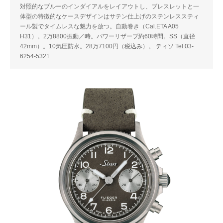
対照的なブルーのインダイアルをレイアウトし、ブレスレットと一
体型の特徴的なケースデザインはサテン仕上げのステンレススティ
ール製でタイムレスな魅力を放つ。自動巻き（Cal.ETA A05
H31）。2万8800振動／時。パワーリザーブ約60時間。SS（直径
42mm）。10気圧防水。28万7100円（税込み）。 ティソ Tel.03-
6254-5321