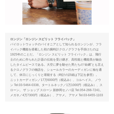
ロンジン「ロンジン スピリット フライバック」
パイロットウォッチのパイオニアとして知られるロンジンが、フラ
イバック機能を搭載した初の腕時計クロノグラフを手掛けたのは
1925年のことだ。「ロンジン スピリット フライバック」は、飛行
士のために作られた計器の伝統を受け継ぎ、高性能と機能美が融合
したタイムピースである。大空に夢を馳せた男たちの“命綱”とも言え
るクロノグラフの物語を、ショールカラーのカーディガンに袖を通
して、休日にじっくりと堪能する（時計の詳細は下記を参照）。
ニットカーディガン／17万6000円（税込み）、コルヘイス。 ノウ
ン Tel.03-5464-0338。タートルネック／1万1000円（税込み）、ス
ローン。 ザ ショップ スローン 新静岡セノバ店 Tel.054-266-7241。
メガネ／4万7300円（税込み）、アヤメ。 アヤメ Tel.03-6455-1103