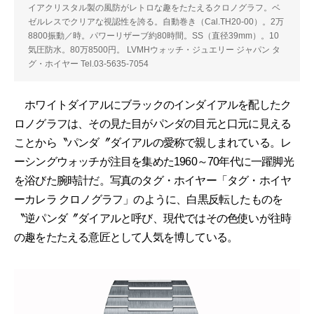
イアクリスタル製の風防がレトロな趣をたたえるクロノグラフ。ベ
ゼルレスでクリアな視認性を誇る。自動巻き（Cal.TH20-00）。2万
8800振動／時。パワーリザーブ約80時間。SS（直径39mm）。10
気圧防水。80万8500円。 LVMHウォッチ・ジュエリー ジャパン タ
グ・ホイヤー Tel.03-5635-7054
ホワイトダイアルにブラックのインダイアルを配したク
ロノグラフは、その見た目がパンダの目元と口元に見える
ことから〝パンダ〞ダイアルの愛称で親しまれている。レ
ーシングウォッチが注目を集めた1960～70年代に一躍脚光
を浴びた腕時計だ。写真のタグ・ホイヤー「タグ・ホイヤ
ーカレラ クロノグラフ」のように、白黒反転したものを
〝逆パンダ〞ダイアルと呼び、現代ではその色使いが往時
の趣をたたえる意匠として人気を博している。