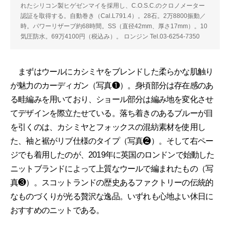
れたシリコン製ヒゲゼンマイを採用し、C.O.S.C.のクロノメーター
認証を取得する。自動巻き（Cal.L791.4）。28石。2万8800振動／
時。パワーリザーブ約68時間。SS（直径42mm、厚さ17mm）。10
気圧防水。69万4100円（税込み）。 ロンジン Tel.03-6254-7350
まずはウールにカシミヤをブレンドした柔らかな肌触り
が魅力のカーディガン（写真❶）。身頃部分は存在感のあ
る畦編みを用いており、ショール部分は編み地を変化させ
てデザインを際立たせている。落ち着きのあるブルーが目
を引くのは、カシミヤとフォックスの混紡素材を使用し
た、袖と裾がリブ仕様のタイプ（写真❷）。そして右ペー
ジでも着用したのが、2019年に英国のロンドンで始動した
ニットブランドによって上質なウールで編まれたもの（写
真❸）。スコットランドの歴史あるファクトリーの伝統的
なものづくりが光る贅沢な逸品。いずれも心地よい休日に
おすすめのニットである。