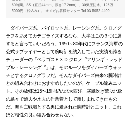
60時間。SS（直径44mm、厚さ17.2mm）。30気圧防水。126万
5000円（税込み）。 オメガお客様センター Tel.03-5952-4400
ダイバーズ系、パイロット系、レーシング系。クロノグ
ラフをあえてカテゴライズするなら、大半はこの３つに属
すると言っていいだろう。1950～80年代にフランス海軍の
公式サプライヤーとして腕時計を納入していた実績を誇る
チューダーの「ペラゴスＦＸＤ クロノ〝アリンギ・レッド
ブル・レーシング〞」は、そのルーツをダイバーズウォッ
チとするクロノグラフだ。そんなダイバーズ由来の腕時計
との組み合わせにおすすめしたいのが、ケーブル編みニッ
ト。その故郷は15〜16世紀の北大西洋、寒風吹き荒ぶ北欧
の島々で漁夫や水夫の作業着として親しまれてきたもの
だ。海を主戦場とする男に愛された腕時計とニット、これ
ほど相性の良い組み合わせもない。