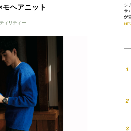
シ
×モヘアニット
サ
が
ティリティー
NE
1
2
3