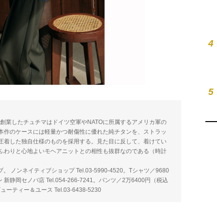
4
5
で創業したチュチマはドイツ空軍やNATOに所属するアメリカ軍の
本作のケースには軽量かつ耐傷性に優れた純チタンを、ストラッ
圧着した独自仕様のものを採用する。見た目に反して、着けてい
ふわりと心地よいモヘアニットとの相性も抜群なのである（時計
ンネイティブショップ Tel.03-5990-4520。Tシャツ／9680
岡セノバ店 Tel.054-266-7241。パンツ／2万6400円（税込
ィー＆ユース Tel.03-6438-5230