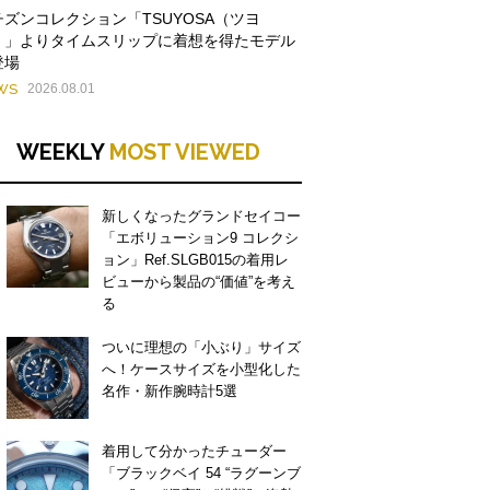
チズンコレクション「TSUYOSA（ツヨ
）」よりタイムスリップに着想を得たモデル
登場
WS
2026.08.01
WEEKLY
MOST VIEWED
新しくなったグランドセイコー
「エボリューション9 コレクシ
ョン」Ref.SLGB015の着用レ
ビューから製品の“価値”を考え
る
ついに理想の「小ぶり」サイズ
へ！ケースサイズを小型化した
名作・新作腕時計5選
着用して分かったチューダー
「ブラックベイ 54 “ラグーンブ