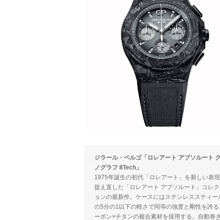
ジラール・ペルゴ「ロレアート アブソルート 
ノグラフ 8Tech」
1975年誕生の初代「ロレアート」を新しい表
捉え直した「ロレアート アブソルート」コレク
ョンの最新作。ケースにはステンレススティー
の5分の1以下の軽さで同等の強度と剛性を誇る
ーボン×チタンの複合素材を採用する。自動巻