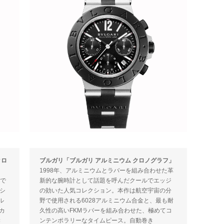
クロ
ブルガリ「ブルガリ アルミニウム クロノグラフ」
1998年、アルミニウムとラバーを組み合わせた革
現で
新的な腕時計として話題を呼んだクールでエッジ
シ
の効いた人気コレクション。本作は航空宇宙の分
ル
野で使用される6028アルミニウム合金と、最も耐
カ
久性の高いFKMラバーを組み合わせた、極めてコ
き
ンテンポラリーなタイムピース。自動巻き