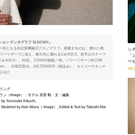
ン テンタグラフ SLGC001」
ー初となる自社製機械式クロノグラフ。搭載するのは、優れた精
シ
ーリザーブに加え、耐久性に優れるCal.9SC5。岩手山モチーフ
「
.9SC5）。60石。3万6000振動／時。パワーリザーブ約72時
ベ
3mm）。10気圧防水。181万5000円（税込み）。セイコーウオッチ
NE
-617
イリング
浦アラン（Image）：モデル 安部 毅：文・編集
 by Yonosuke Kikuchi,
Modeled by Alan Miura（ Image）, Edited & Text by Takeshi Abe