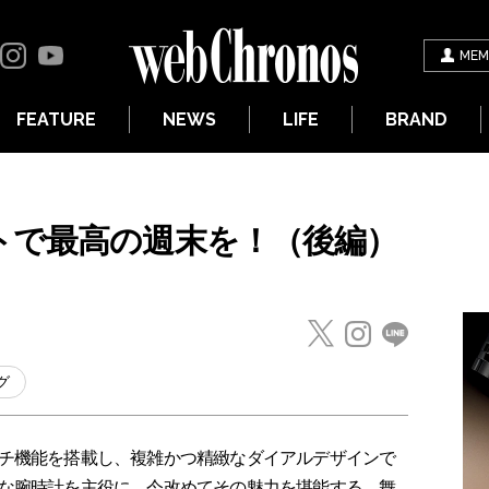
MEM
FEATURE
NEWS
LIFE
BRAND
トで最高の週末を！（後編）
グ
チ機能を搭載し、複雑かつ精緻なダイアルデザインで
な腕時計を主役に、今改めてその魅力を堪能する。舞