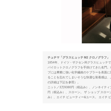
チュチマ「グラスヒュッテ M2 クロノグラフ」
1854年、ドイツ・ザクセン州グラスヒュッテ
パイロットクロノグラフを手掛けてきた名門。
プには摩擦に強い化学繊維のケブラーを表面に
ることを忘れてしまいそうな快適な装着感は、
の詳細は下記を参照）。
ニット／3万9380円（税込み）、ノンネイティブ。 ノ
円（税込み）、スローン。 ザ ショップ スローン 新静
み）、エイチ ビューティー&ユース。 エイチ ビューテ