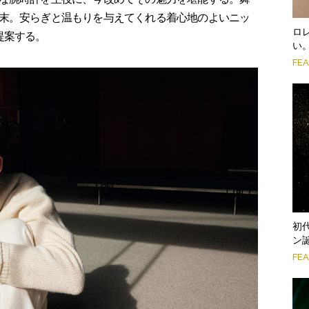
末。安らぎと温もりを与えてくれる着心地のよいニッ
ロ
提案する。
い
FE
初
ン
FE