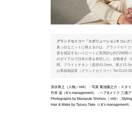
グランドセイコー「エボリューション9 コレクショ
真っ白なニットに映えるのは、グランドセイコ
度を保証するハイビートと実用的な約72時間パワ
のダイアルで日本の美を表現した。自動巻き（Cal
間。ブライトチタン（直径43.2mm、厚さ15.
お客様相談室（グランドセイコー）Tel.0120-302
清水将之（人物／mili）：写真 菊池陽之介：スタ
竹井 温（&’s management）：ヘア&メイク 三
Photographs by Masayuki Shimizu（ mili）, Styling
Hair & Make by Tazuru Take（i &ʼs management）, 