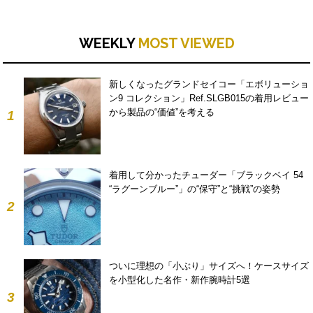
WEEKLY
MOST VIEWED
新しくなったグランドセイコー「エボリューショ
ン9 コレクション」Ref.SLGB015の着用レビュー
から製品の“価値”を考える
1
着用して分かったチューダー「ブラックベイ 54
“ラグーンブルー”」の“保守”と“挑戦”の姿勢
2
ついに理想の「小ぶり」サイズへ！ケースサイズ
を小型化した名作・新作腕時計5選
3