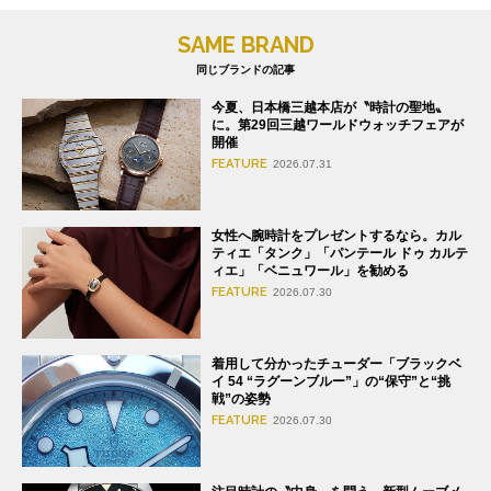
SAME BRAND
同じブランドの記事
今夏、日本橋三越本店が〝時計の聖地〟
に。第29回三越ワールドウォッチフェアが
開催
FEATURE
2026.07.31
女性へ腕時計をプレゼントするなら。カル
ティエ「タンク」「パンテール ドゥ カルテ
ィエ」「ベニュワール」を勧める
FEATURE
2026.07.30
着用して分かったチューダー「ブラックベ
イ 54 “ラグーンブルー”」の“保守”と“挑
戦”の姿勢
FEATURE
2026.07.30