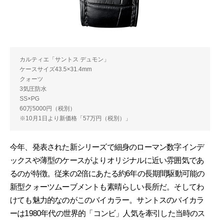
カルティエ「サントス デュモン」
ケースサイズ43.5×31.4mm
クォーツ
3気圧防水
SS×PG
60万5000円（税別）
※10月1日より新価格「57万円（税別）」
今年、発表された新シリーズで細身のローマン数字インデ
ックスや薄型のケースがよりオリジナルに近い雰囲気であ
るのが特徴。従来の2倍にあたる約6年の長期間駆動可能の
新型クォーツムーブメントも素晴らしい長所だ。そしてわ
けても魅力的なのがこのバイカラー。サントスのバイカラ
ーは1980年代の世界的「コンビ」人気を牽引した当時のス