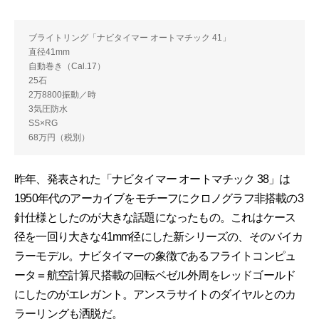
ブライトリング「ナビタイマー オートマチック 41」
直径41mm
自動巻き（Cal.17）
25石
2万8800振動／時
3気圧防水
SS×RG
68万円（税別）
昨年、発表された「ナビタイマー オートマチック 38」は
1950年代のアーカイブをモチーフにクロノグラフ非搭載の3
針仕様としたのが大きな話題になったもの。これはケース
径を一回り大きな41mm径にした新シリーズの、そのバイカ
ラーモデル。ナビタイマーの象徴であるフライトコンピュ
ータ＝航空計算尺搭載の回転ベゼル外周をレッドゴールド
にしたのがエレガント。アンスラサイトのダイヤルとのカ
ラーリングも洒脱だ。