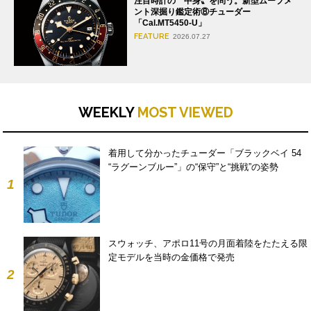
注目時計の〝中身〟を問う。新型ムーブメ
ント深掘り鑑定術⑧チューダー
「Cal.MT5450-U」
FEATURE
2026.07.27
WEEKLY
MOST VIEWED
着用して分かったチューダー「ブラックベイ 54
“ラグーンブルー”」の“保守”と“挑戦”の姿勢
1
スウォッチ、アポロ11号の月面着陸をたたえる限
定モデルを当時の金価格で発売
2