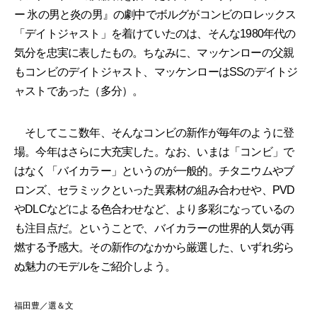
ー 氷の男と炎の男』の劇中でボルグがコンビのロレックス
「デイトジャスト」を着けていたのは、そんな1980年代の
気分を忠実に表したもの。ちなみに、マッケンローの父親
もコンビのデイトジャスト、マッケンローはSSのデイトジ
ャストであった（多分）。
そしてここ数年、そんなコンビの新作が毎年のように登
場。今年はさらに大充実した。なお、いまは「コンビ」で
はなく「バイカラー」というのが一般的。チタニウムやブ
ロンズ、セラミックといった異素材の組み合わせや、PVD
やDLCなどによる色合わせなど、より多彩になっているの
も注目点だ。ということで、バイカラーの世界的人気が再
燃する予感大。その新作のなかから厳選した、いずれ劣ら
ぬ魅力のモデルをご紹介しよう。
福田豊／選＆文