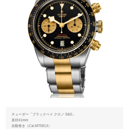
チューダー「ブラックベイ クロノ S&G」
直径41mm
自動巻き（Cal.MT5813）