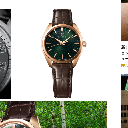
新
ョン
ュ
FE