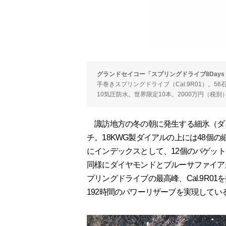
グランドセイコー「スプリングドライブ8Days
手巻きスプリングドライブ（Cal.9R01）。56
10気圧防水。世界限定10本。2000万円（税別
諏訪地方の冬の朝に発生する細氷（ダ
チ。18KWG製ダイアルの上には48個
にインデックスとして、12個のバゲッ
同様にダイヤモンドとブルーサファイア
プリングドライブの最高峰、Cal.9R0
192時間のパワーリザーブを実現してい