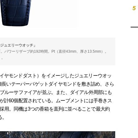
5
 ジュエリーウオッチ」
石。パワーリザーブ約192時間。Pt（直径43mm、厚さ13.5mm）。
）。
イヤモンドダスト）をイメージしたジュエリーウオッ
の細長いテーパーバゲットダイヤモンドを敷き詰め、さら
トブルーサファイアが並ぶ。また、ダイアル外周部にも
が計60個配置されている。ムーブメントには手巻きス
1を採用。同機は3つの香箱を直列に並べることで最大約
る。