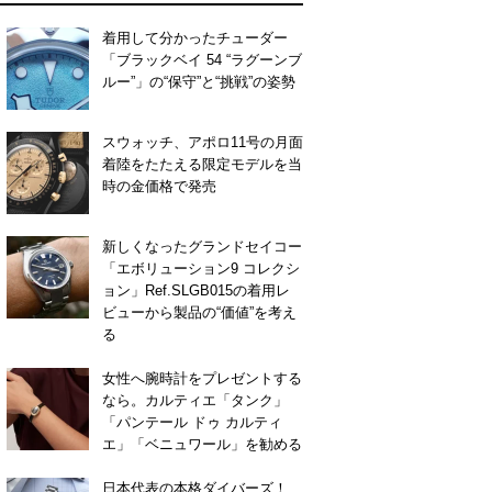
着用して分かったチューダー
「ブラックベイ 54 “ラグーンブ
ルー”」の“保守”と“挑戦”の姿勢
スウォッチ、アポロ11号の月面
着陸をたたえる限定モデルを当
時の金価格で発売
新しくなったグランドセイコー
「エボリューション9 コレクシ
ョン」Ref.SLGB015の着用レ
ビューから製品の“価値”を考え
る
女性へ腕時計をプレゼントする
なら。カルティエ「タンク」
「パンテール ドゥ カルティ
エ」「ベニュワール」を勧める
日本代表の本格ダイバーズ！