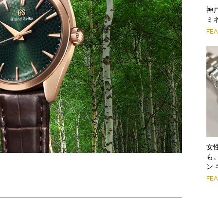
神
ミ
FE
女
も
ン 
FE