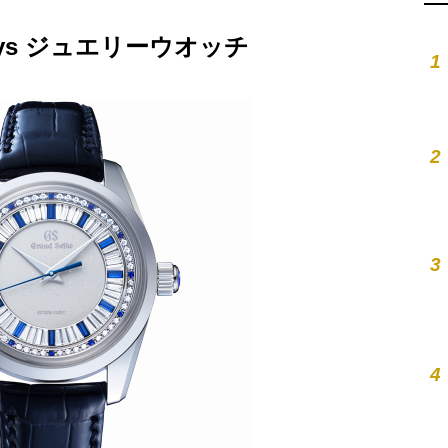
ys ジュエリーウオッチ
1
2
3
4