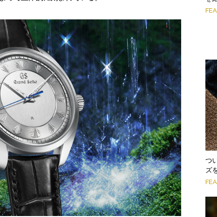
FE
つ
ズ
FE