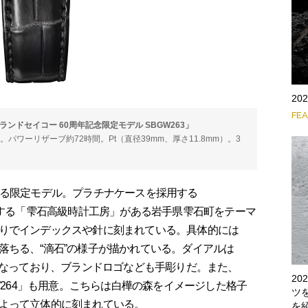
2
FE
ンドセイコー 60周年記念限定モデル SBGW263」
／時。パワーリザーブ約72時間。Pt（直径39mm、厚さ11.8mm）。3
。
る限定モデル。プラチナケースを採用する
造する「雫石高級時計工房」がある岩手県雫石町をテーマ
りでインデックスや針に刻まれている。具体的には
落ちる、“滴石”の様子が描かれている。ダイアルは
となっており、ブランドロゴなども手彫りだ。また、
2
GW264」も用意。こちらは白樺の森をイメージした格子
ツ
よって立体的に刻まれている。
を紹