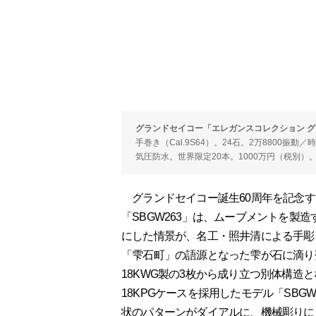
グランドセイコー「エレガンスコレクション グラ
手巻き（Cal.9S64）。24石。2万8800振動
気圧防水。世界限定20本。1000万円（税別）
グランドセイコー誕生60周年を記念す
「SBGW263」は、ムーブメントを製
にした情景が、名工・照井清による手彫
「雫石町」の語源となった雫が石に滴り
18KWG製の3枚から成り立つ別体構造
18KPGケースを採用したモデル「SB
状のパターンがダイアルに、機械彫りに