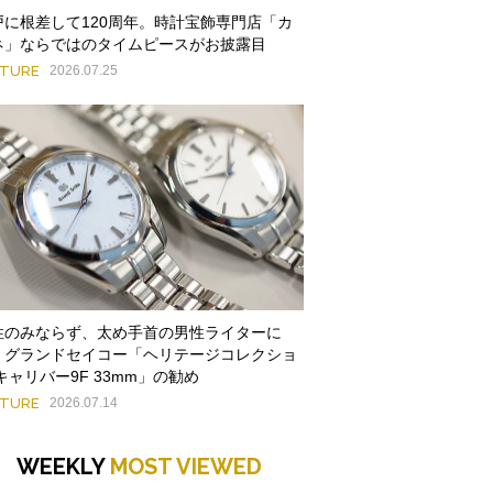
戸に根差して120周年。時計宝飾専門店「カ
ネ」ならではのタイムピースがお披露目
ATURE
2026.07.25
性のみならず、太め手首の男性ライターに
。グランドセイコー「ヘリテージコレクショ
キャリバー9F 33mm」の勧め
ATURE
2026.07.14
WEEKLY
MOST VIEWED