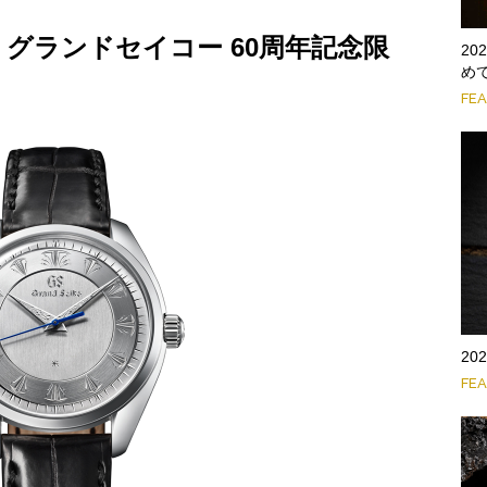
グランドセイコー 60周年記念限
2
め
FE
2
FE