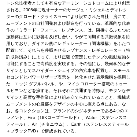
トン化技術者としても有名なアーミン・シュトロームにより創業
される。2008年に現オーナーのサージュ・ミシェルとディレク
ターのクロード・グライスラーにより設立された自社工房にて、
ムーブメントの自社開発および製造を行っている。革新的な代表
作の「ミラード・フォース・レゾナンス」は、隣接するふたつの
振動体は互いに影響を及ぼし合い、やがて同期する共振現象を応
用しており、ダイアル側にレギュレーター（調速機構）をふたつ
配置して、それらを共振させるレゾナンス・レギュレーター（特
許取得済み）によって、より正確で安定したテンプの振動運動を
可能にすることで高精度を実現する。その他にも、幾何学的なデ
ザインとしてスパイダー・シェイプの角穴車を配置し、スモール
セコンドとパワーリザーブ表示を一体化させた表示機構を採用し
た「エッジ ダブルバレル」や、マイクロローター搭載のトゥー
ルビヨンなどを擁する。それぞれに共通する特徴は、モダンなデ
ザインと高度な手作業により組み立てられていることと、機械式
ムーブメントの心臓部をデザインの中心に据える点にある。な
お、各コレクションは、ブランドのシグネチャーである4つのエ
レメント、Fire（18Kローズゴールド）、Water（ステンレスス
ティール）、Air（チタニウム）、Earth（ステンレススティール
＋ブラックPVD）で構成されている。