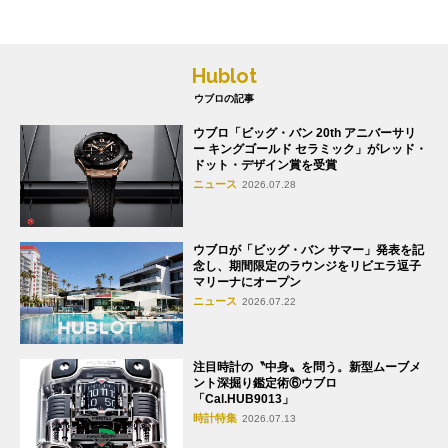
Hublot
ウブロの記事
ウブロ「ビッグ・バン 20th アニバーサリ
ー キングゴールド セラミック」がレッド・
ドット・デザイン賞を受賞
ニュース
2026.07.28
ウブロが「ビッグ・バン サマー」発表を記
念し、期間限定のラウンジをリビエラ逗子
マリーナにオープン
ニュース
2026.07.22
注目時計の〝中身〟を問う。新型ムーブメ
ント深掘り鑑定術⑥ウブロ
「Cal.HUB9013」
時計特集
2026.07.13