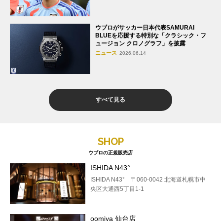
ウブロがサッカー日本代表SAMURAI
BLUEを応援する特別な「クラシック・フ
ュージョン クロノグラフ」を披露
ニュース
2026.06.14
すべて見る
SHOP
ウブロの正規販売店
ISHIDA N43°
ISHIDA N43° 〒060-0042 北海道札幌市中
央区大通西5丁目1-1
oomiya 仙台店