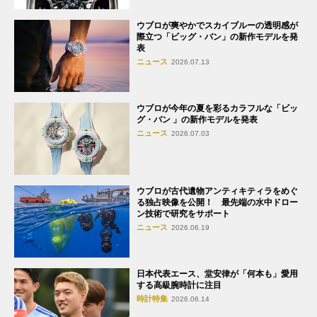
ウブロが爽やかでスカイブルーの透明感が
際立つ「ビッグ・バン」の新作モデルを発
表
ニュース
2026.07.13
ウブロが今年の夏を彩るカラフルな「ビッ
グ・バン 」の新作モデルを発表
ニュース
2026.07.03
ウブロが古代遺物アンティキティラをめぐ
る独占映像を公開！ 最先端の水中ドロー
ン技術で研究をサポート
ニュース
2026.06.19
日本代表エース、堂安律が「何本も」愛用
する高級腕時計に注目
時計特集
2026.06.14