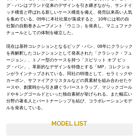
グ・バンはブランド従来のデザインを引き継ぎながら、サンドイ
ッチ構造と呼ばれる新しいケース構造を備え、発売以来高い人気
を集めている。09年に本社社屋が落成すると、10年には初の自
社製の自動巻きムーブメント「ウニコ」を発表し、マニュファク
チュールとしての体制を確立した。
現在は基幹コレクションとなるビッグ・バン、08年にクラシック
を再解釈したコレクションとして発表された「クラシック・フュ
ージョン」、トノー型のケースを持つ「スピリット オブ ビッ
グ・バン」、革新的なデザインを特徴とする「MP」コレクショ
ンがラインナップされている。同社の特徴として、セラミックや
カーボン、サファイアクリスタルなどの異素材を組み合わせたケ
ースや、創業時から引き継ぐラバーストラップ、マジックゴール
ドやキングゴールドといった独自素材が挙げられる。また幅広い
分野の著名人とパートナーシップを結び、コラボレーションモデ
ルを発表している。
MODEL LIST