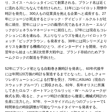
り、スイス・ヘルシュタインにて創業される。ブランド名は近く
に流れる川にちなんで名付けられた。11年にはパイロット用懐中
時計を発売し、300人もの従業員を抱える企業へと成長する。27
年にジョージが死去するとジャック・デイビッド・ルクルトが社
長に就任、翌年にはジョージの義理の兄であるオスカー・エルゾ
ックがジェネラルマネージャーに就任した。17年には現在もコレ
クションに名を連ねる、大ぶりなリュウズを備えたパイロットウ
ォッチ「ビッグクラウン」を発表する。38年には同シリーズより
オリスを象徴する機構のひとつ、ポインターデイトを開発。その
翌年から始まった第2次世界大戦中は、ブランド存続のためアラ
ームクロックの製造を手掛けた。
52年にブランド初となる自動巻き腕時計を発表し、60年代後半
には年間120万個の時計を製造するまでとなった。しかしクォー
ツレボリューションによる打撃を受け、70年にASUAG（現在の
スウォッチ グループ）に買収される。82年、長年オリスに所属
してきたロルフ・ポートマンとウルリッヒ・W・ヘルツォークが
株式を買い取ると、クォーツ時計の製造から撤退し機械式時計の
生産に注力した。97年、ケースサイドのふたつのプッシャーで1
時間単位の時刻調整が可能なワールドタイマーを発表する。