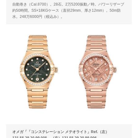
自動巻き（Cal.8700）。28石。2万5200振動／時。パワーリザーブ
約50時間。SS×18KGケース（直径29mm、厚さ12mm）。50m防
水。248万6000円（税込み）。
オメガ「「コンステレーション メテオライト」Ref.（左）