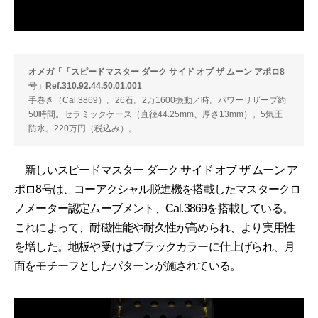
オメガ「「スピードマスター ダーク サイド オブ ザ ムーン アポロ8
号」Ref.310.92.44.50.01.001
手巻き（Cal.3869）。26石。2万1600振動／時。パワーリザーブ約
50時間。セラミックケース（直径44.25mm、厚さ13mm）。5気圧
防水。220万円（税込み）。
新しいスピードマスター ダーク サイド オブ ザ ムーン ア
ポロ8号は、コーアクシャル脱進機を搭載したマスタークロ
ノメーター認定ムーブメント、Cal.3869を搭載している。
これによって、耐磁性能や耐久性が高められ、より実用性
を増した。地板や受けはブラックカラーに仕上げられ、月
面をモチーフとしたパターンが施されている。