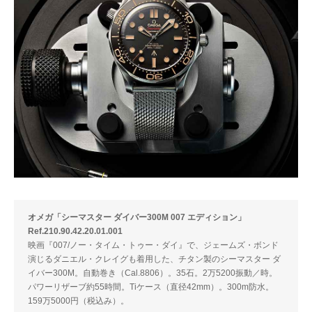
オメガ「シーマスター ダイバー300M 007 エディション」
Ref.210.90.42.20.01.00 1
映画『007/ノー・タイム・トゥー・ダイ』で、ジェームズ・ボンド
演じるダニエル・クレイグも着用した、チタン製のシーマスター ダ
イバー300M。自動巻き（Cal.8806）。35石。2万5200振動／時。
パワーリザーブ約55時間。Tiケース（直径42mm）。300m防水。
159万5000円（税込み）。