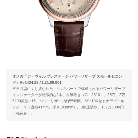
オメガ「デ・ヴィル プレステージ パワーリザーブ スモールセコン
ド」Ref.434.23.41.21.09.001
三日月型にくり抜かれた、4つのパートで構成されるパワーリザーブ
インジケーターが特徴的な1本。自動巻き（Cal.8810）。35石。2万
5200振動／時。パワーリザーブ約55時間。SS×18Kセドナ™ゴール
ドケース（直径41mm、厚さ10.8mm）。3気圧防水。137万5000円
（税込み）。