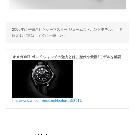
2006年に発売されたシーマスター ジェームズ・ボンドモデル。世界
限定1万7本は、すぐに完売した。
オメガ 007 ボンド ウォッチの魅力とは。歴代や最新3モデルを解説
http://www.webchronos.net/features/53911/