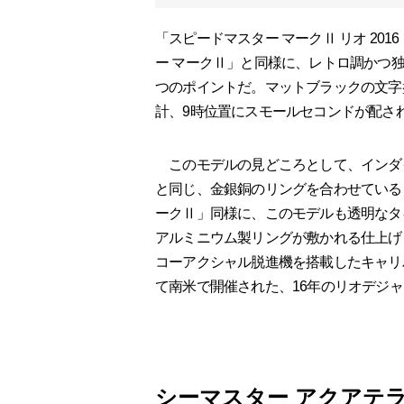
「スピードマスター マークⅡ リオ 20
ー マークⅡ」と同様に、レトロ調かつ
つのポイントだ。マットブラックの文字盤
計、9時位置にスモールセコンドが配さ
このモデルの見どころとして、インダ
と同じ、金銀銅のリングを合わせている
ークⅡ」同様に、このモデルも透明なタ
アルミニウム製リングが敷かれる仕上げ
コーアクシャル脱進機を搭載したキャリ
て南米で開催された、16年のリオデジ
シ⁠ーマスタ⁠ー アクアテラ 