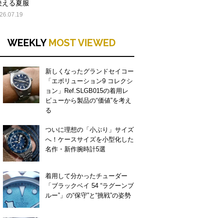
映える夏服
26.07.19
WEEKLY
MOST VIEWED
新しくなったグランドセイコー
「エボリューション9 コレクシ
ョン」Ref.SLGB015の着用レ
ビューから製品の“価値”を考え
る
ついに理想の「小ぶり」サイズ
へ！ケースサイズを小型化した
名作・新作腕時計5選
着用して分かったチューダー
「ブラックベイ 54 “ラグーンブ
ルー”」の“保守”と“挑戦”の姿勢