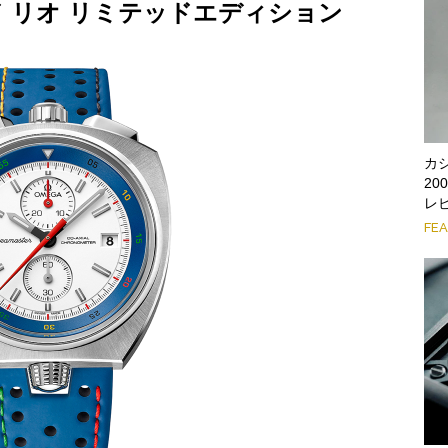
 リオ リミテッドエディション
カ
2
レ
FE