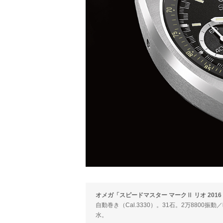
オメガ「スピードマスター マークⅡ リオ 201
自動巻き（Cal.3330）。31石。2万8800振
水。