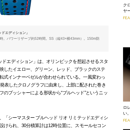
ク
ヤ
FE
テッドエディション」
動／時。パワーリザーブ約52時間。SS（縦43×横43mm）。150m防
テッドエディション」は、オリンピックを想起させるスタ
映したイエロー、グリーン、レッド、ブラックのステ
転式インナーベゼルが合わせられている。一風変わっ
ガが発表したクロノグラフに由来し、上部に配された巻き
フのプッシャーによる形状から“ブルヘッド”というニッ
ロ
い
「シーマスター ブルヘッド リオ リミテッドエディシ
FE
設けられ、30分積算計は12時位置に、スモールセコン