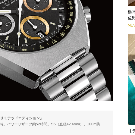
栃
佐
NE
6 リミテッドエディション」
動／時。パワーリザーブ約52時間。SS（直径42.4mm）。100m防
【