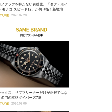
ロノグラフを持たない異端児。「タグ・ホイ
ー モナコ スピード12」が切り拓く新境地
ATURE
2026.07.29
SAME BRAND
同じブランドの記事
レックス、サブマリーナーだけが正解ではな
。名門の本格ダイバーズ7選
ATURE
2026.08.06