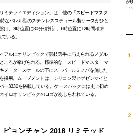
が
20
16 リミテッドエディション」は、他の「スピードマスタ
独特なバレル型のステンレススティール製ケースがひと
は、3時位置に30分積算計、6時位置に12時間積算
れている。
イアルにオリンピックで競技選手に与えられるメダル
1
ところが挙げられる。標準的な「スピードマスター マ
キメータースケールの下にスーパールミノバを施した
を採用。ムーブメントは、シリコン製ヒゲゼンマイと
バー3330を搭載している。ケースバックには史上初め
2
ャネイロオリンピックのロゴがあしらわれている。
3
ピ⁠ョンチ⁠ャン 2018 リミテ⁠ッド