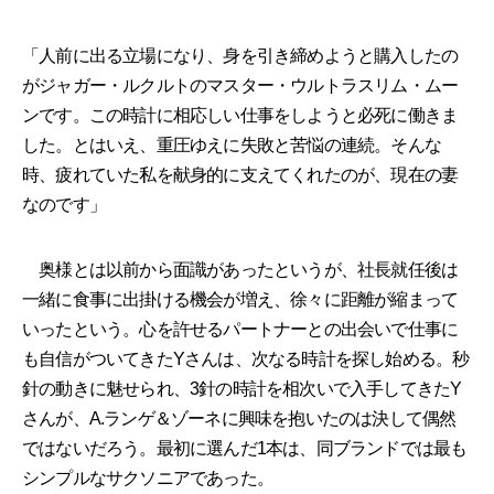
「人前に出る立場になり、身を引き締めようと購入したの
がジャガー・ルクルトのマスター・ウルトラスリム・ムー
ンです。この時計に相応しい仕事をしようと必死に働きま
した。とはいえ、重圧ゆえに失敗と苦悩の連続。そんな
時、疲れていた私を献身的に支えてくれたのが、現在の妻
なのです」
奥様とは以前から面識があったというが、社長就任後は
一緒に食事に出掛ける機会が増え、徐々に距離が縮まって
いったという。心を許せるパートナーとの出会いで仕事に
も自信がついてきたYさんは、次なる時計を探し始める。秒
針の動きに魅せられ、3針の時計を相次いで入手してきたY
さんが、A.ランゲ＆ゾーネに興味を抱いたのは決して偶然
ではないだろう。最初に選んだ1本は、同ブランドでは最も
シンプルなサクソニアであった。