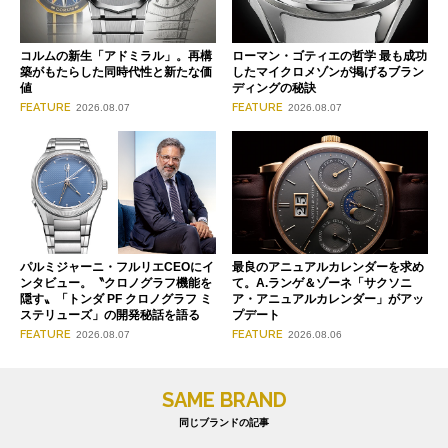
コルムの新生「アドミラル」。再構
ローマン・ゴティエの哲学 最も成功
築がもたらした同時代性と新たな価
したマイクロメゾンが掲げるブラン
値
ディングの秘訣
FEATURE
FEATURE
2026.08.07
2026.08.07
パルミジャーニ・フルリエCEOにイ
最良のアニュアルカレンダーを求め
ンタビュー。〝クロノグラフ機能を
て。A.ランゲ＆ゾーネ「サクソニ
隠す〟「トンダ PF クロノグラフ ミ
ア・アニュアルカレンダー」がアッ
ステリューズ」の開発秘話を語る
プデート
FEATURE
FEATURE
2026.08.07
2026.08.06
SAME BRAND
同じブランドの記事