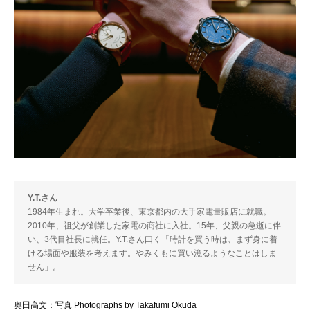
Y.T.さん
1984年生まれ。大学卒業後、東京都内の大手家電量販店に就職。
2010年、祖父が創業した家電の商社に入社。15年、父親の急逝に伴
い、3代目社長に就任。Y.T.さん曰く「時計を買う時は、まず身に着
ける場面や服装を考えます。やみくもに買い漁るようなことはしま
せん」。
奥田高文：写真 Photographs by Takafumi Okuda