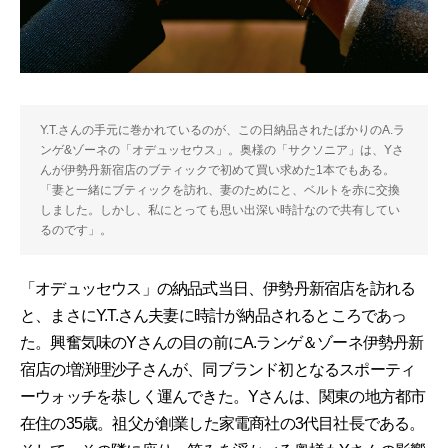
Y.T.さんの手元に巻かれているのが、この日納品されたばかりのA.ラ
ンゲ&ゾーネの「オデュッセウス」。奥様の「サクソニア」は、Yさ
んが伊勢丹新宿店のブティックで初めて買い求めた1本でもある。
「妻と一緒にブティックを訪れ、妻のためにと、ベルトを赤に交換
しました。しかし、私にとっても思い出深い時計なので共有してい
るのです」。
「オデュッセウス」の納品式当日、伊勢丹新宿店を訪れる
と、まさにY.T.さん夫妻に時計が納品されるところであっ
た。興奮気味のYさんの目の前にA.ランゲ＆ゾーネ伊勢丹新
宿店の増渕理沙子さんが、同ブランド初となるスポーティ
ーウォッチを恭しく運んできた。Yさんは、関東の地方都市
在住の35歳。祖父が創業した家電商社の3代目社長である。