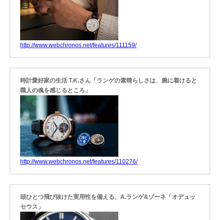
http://www.webchronos.net/features/111159/
時計愛好家の生活 T.K.さん「ランゲの素晴らしさは、腕に着けると
職人の魂を感じるところ」
http://www.webchronos.net/features/110276/
頭ひとつ飛び抜けた実用性を備える、A.ランゲ&ゾーネ「オデュッ
セウス」