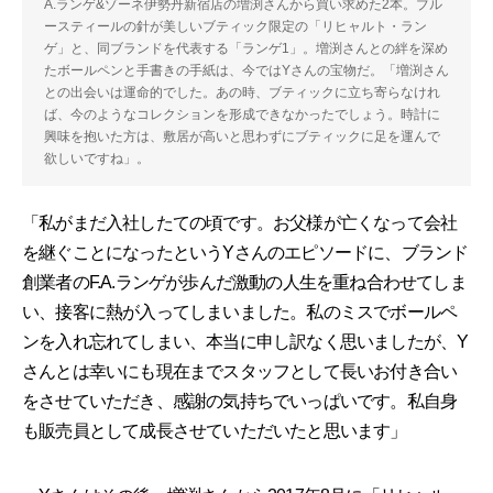
A.ランゲ&ゾーネ伊勢丹新宿店の増渕さんから買い求めた2本。ブル
ースティールの針が美しいブティック限定の「リヒャルト・ラン
ゲ」と、同ブランドを代表する「ランゲ1」。増渕さんとの絆を深め
たボールペンと手書きの手紙は、今ではYさんの宝物だ。「増渕さん
との出会いは運命的でした。あの時、ブティックに立ち寄らなけれ
ば、今のようなコレクションを形成できなかったでしょう。時計に
興味を抱いた方は、敷居が高いと思わずにブティックに足を運んで
欲しいですね」。
「私がまだ入社したての頃です。お父様が亡くなって会社
を継ぐことになったというYさんのエピソードに、ブランド
創業者のF.A.ランゲが歩んだ激動の人生を重ね合わせてしま
い、接客に熱が入ってしまいました。私のミスでボールペ
ンを入れ忘れてしまい、本当に申し訳なく思いましたが、Y
さんとは幸いにも現在までスタッフとして長いお付き合い
をさせていただき、感謝の気持ちでいっぱいです。私自身
も販売員として成長させていただいたと思います」