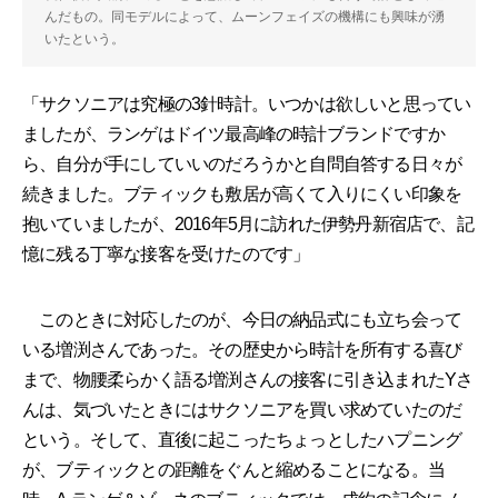
んだもの。同モデルによって、ムーンフェイズの機構にも興味が湧
いたという。
「サクソニアは究極の3針時計。いつかは欲しいと思ってい
ましたが、ランゲはドイツ最高峰の時計ブランドですか
ら、自分が手にしていいのだろうかと自問自答する日々が
続きました。ブティックも敷居が高くて入りにくい印象を
抱いていましたが、2016年5月に訪れた伊勢丹新宿店で、記
憶に残る丁寧な接客を受けたのです」
このときに対応したのが、今日の納品式にも立ち会って
いる増渕さんであった。その歴史から時計を所有する喜び
まで、物腰柔らかく語る増渕さんの接客に引き込まれたYさ
んは、気づいたときにはサクソニアを買い求めていたのだ
という。そして、直後に起こったちょっとしたハプニング
が、ブティックとの距離をぐんと縮めることになる。当