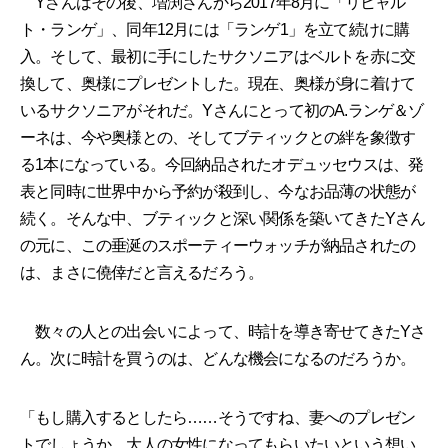
Yさんはその後、増渕さんから2017年8月に「リヒャル
ト・ランゲ」、同年12月には「ランゲ1」を立て続けに購
入。そして、最初に手にしたサクソニアはベルトを赤に交
換して、奥様にプレゼントした。現在、奥様が身に着けて
いるサクソニアがそれだ。Yさんにとって初のA.ランゲ＆ゾ
ーネは、今や奥様との、そしてブティックとの絆を象徴す
る1本になっている。今回納品されたオデュッセウスは、発
表と同時に世界中から予約が殺到し、今なお品薄の状態が
続く。そんな中、ブティックと深い関係を築いてきたYさん
の元に、この垂涎のスポーティーウォッチが納品されたの
は、まさに僥倖だと言えるだろう。
数々の人との出会いによって、時計を導き寄せてきたYさ
ん。次に時計を買うのは、どんな機会になるのだろうか。
「もし購入するとしたら……そうですね、妻へのプレゼン
トでしょうか。大人の女性になってもらいたいという想い