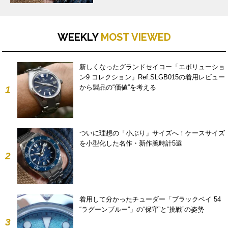
WEEKLY
MOST VIEWED
新しくなったグランドセイコー「エボリューショ
ン9 コレクション」Ref.SLGB015の着用レビュー
から製品の“価値”を考える
1
ついに理想の「小ぶり」サイズへ！ケースサイズ
を小型化した名作・新作腕時計5選
2
着用して分かったチューダー「ブラックベイ 54
“ラグーンブルー”」の“保守”と“挑戦”の姿勢
3