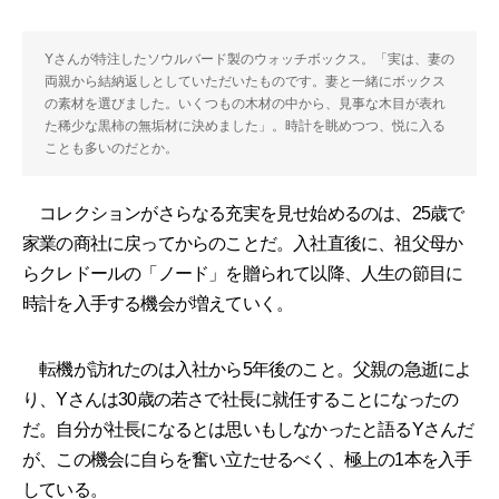
Yさんが特注したソウルバード製のウォッチボックス。「実は、妻の
両親から結納返しとしていただいたものです。妻と一緒にボックス
の素材を選びました。いくつもの木材の中から、見事な木目が表れ
た稀少な黒柿の無垢材に決めました」。時計を眺めつつ、悦に入る
ことも多いのだとか。
コレクションがさらなる充実を見せ始めるのは、25歳で
家業の商社に戻ってからのことだ。入社直後に、祖父母か
らクレドールの「ノード」を贈られて以降、人生の節目に
時計を入手する機会が増えていく。
転機が訪れたのは入社から5年後のこと。父親の急逝によ
り、Yさんは30歳の若さで社長に就任することになったの
だ。自分が社長になるとは思いもしなかったと語るYさんだ
が、この機会に自らを奮い立たせるべく、極上の1本を入手
している。