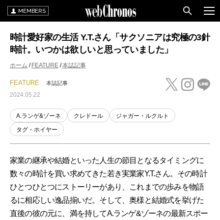
MEMBERS
時計愛好家の生活 Y.T.さん「サクソニアは究極の3針
時計。いつかは欲しいと思っていました」
ホーム
FEATURE
本誌記事
FEATURE
本誌記事
2024.05.22
A.ランゲ&ゾーネ
クレドール
ジャガー・ルクルト
タグ・ホイヤー
家業の継承や結婚といった人生の節目となるタイミングに
数々の時計を買い求めてきた若き実業家Y.T.さん。その時計
ひとつひとつにストーリーがあり、これまでの歩みを物語
るに相応しい逸品揃いだ。そして、奥様と結婚式を挙げた
直後の彼の元に、満を持してA.ランゲ&ゾーネの最新スポー