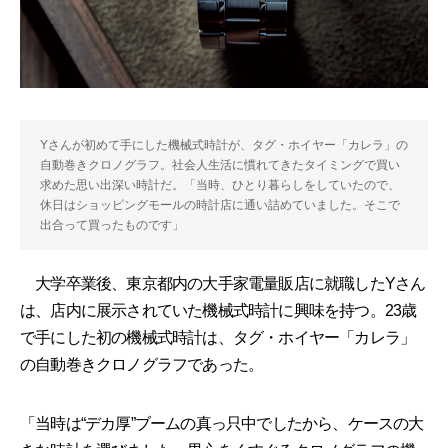
Yさんが初めて手にした機械式時計が、タグ・ホイヤー「カレラ」の
自動巻きクロノグラフ。社会人生活に慣れてきたタイミングで買い
求めた思い出深い時計だ。「当時、ひとり暮らしをしていたので、
休日はショッピングモールの時計店に通い詰めていました。そこで
出合って買ったものです」
大学卒業後、東京都内の大手家電量販店に就職したYさん
は、店内に展示されていた機械式時計に興味を持つ。23歳
で手にした初の機械式時計は、タグ・ホイヤー「カレラ」
の自動巻きクロノグラフであった。
「当時は“デカ厚”ブームの真っ只中でしたから、ケースの大