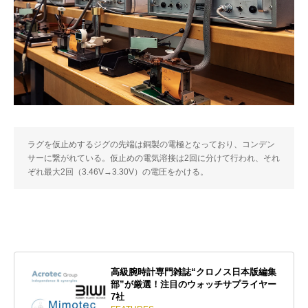
ラグを仮止めするジグの先端は銅製の電極となっており、コンデン
サーに繋がれている。仮止めの電気溶接は2回に分けて行われ、それ
ぞれ最大2回（3.46V→3.30V）の電圧をかける。
高級腕時計専門雑誌“クロノス日本版編集
部”が厳選！注目のウォッチサプライヤー
7社