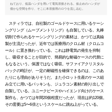
ねており、低温ハンダを用いて電気溶接される。仮止めのハンダが
僅かな空間を作り、そこに本溶接用のロウを流し込む。
スティラでは、自社製のゴールドケースに用いるケーシ
ングリング（ムーブメントリング）も自製している。丸棒
切削で作られるケーシングリングの素材は、かつては真鍮
製が主流だったが、近年では医療用のクロム材（クロムコ
ール）に置き換わっている。これは静電気の発生を抑制
し、吸収することが目的で、簡易的な耐磁ケースの代替に
もなるという。保護ではなく吸収。サファイアクリスタル
バックの時計が、一定の耐磁性を確保できるのは、このあ
たりにも理由がありそうだ。また小ロット生産のケース組
み立てに用いるパッキンも、ジュラコン素材の削り出しで
自製している。ユニークピースやハイエンド向けのケース
製作も、かつては年間20個程度だったが、現在は約120個。
その需要は5〜6倍というスケールに跳ね上がっている。