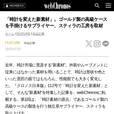
MEMBERS
「時計を変えた新素材」。ゴールド製の高級ケース
を手掛けるサプライヤー、スティラの工房を取材
ホーム
FEATURE
本誌記事
FEATURE
本誌記事
2025.07.07
近年、時計市場に普及する“新素材”。外装やムーブメントに
従来にはなかった素材を用いることで、時計は形状や色と
いった意匠の面ではもちろん、性能面でも大きく変化し
た。『クロノス日本版』112号で「時計を変えた新素材」と
して、そんな“新素材”を特集した記事を、webChronosに転
載する。第1回は、「時計素材の原点」であるゴールド製の
高級ケースの製造を行う独立系サプライヤー、スティラを
取り上げる。