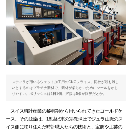
スティラが用いるウェット加工用のCNCフライス。同社が最も難し
いとするのはプラチナ素材で、素材が柔らかいためにツールをかじ
りやすい。ポリッシュは1日1個、溶接は5個が限界だとか。
スイス時計産業の黎明期から用いられてきたゴールドケ
ース。その源流は、16世紀末の宗教弾圧でジュラ山脈のス
イス側に移り住んだ時計職人たちの技術と、宝飾や工芸の