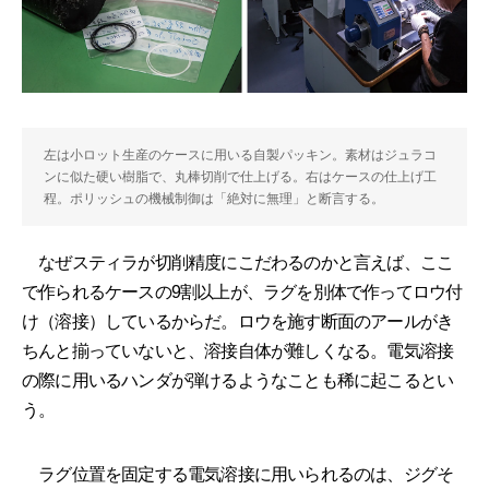
左は小ロット生産のケースに用いる自製パッキン。素材はジュラコ
ンに似た硬い樹脂で、丸棒切削で仕上げる。右はケースの仕上げ工
程。ポリッシュの機械制御は「絶対に無理」と断言する。
なぜスティラが切削精度にこだわるのかと言えば、ここ
で作られるケースの9割以上が、ラグを別体で作ってロウ付
け（溶接）しているからだ。ロウを施す断面のアールがき
ちんと揃っていないと、溶接自体が難しくなる。電気溶接
の際に用いるハンダが弾けるようなことも稀に起こるとい
う。
ラグ位置を固定する電気溶接に用いられるのは、ジグそ