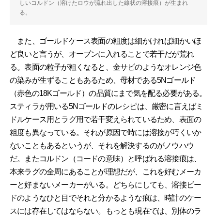
しいコルドン（溶けたロウが流れ出した線状の溶接痕）が生まれ
る。
また、ゴールドケース表面の粗度は細かければ細かいほ
ど良いと言うが、オーブンに入れることで若干だが荒れ
る。表面の粒子が粗くなると、金サビのようなオレンジ色
の染みが生ずることもあるため、母材である5Nゴールド
（赤色の18Kゴールド）の品質にまで気を配る必要がある。
スティラが用いる5Nゴールドのレシピは、厳密に言えばミ
ドルケース用とラグ用で若干変えられているため、表面の
粗度も異なっている。それが原因で時には溶接が巧くいか
ないこともあるというが、それを解決するのがノウハウ
だ。またコルドン（コードの意味）と呼ばれる溶接痕は、
本来ラグの全周にあることが理想だが、これを好むメーカ
ーと好まないメーカーがいる。どちらにしても、溶接ビー
ドのようなひと目でそれと分かるような痕は、時計のケー
スには存在してはならない。もっとも現在では、別体のラ