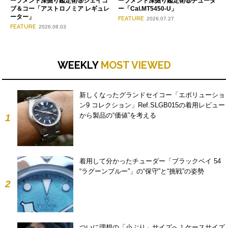
ーブメント深掘り鑑定術⑨ジェイコ
ーブメント深掘り鑑定術⑧チューダ
ブ＆コー「アストロノミア レギュレ
ー「Cal.MT5450-U」
ーター」
FEATURE
2026.07.27
FEATURE
2026.08.03
WEEKLY
MOST VIEWED
新しくなったグランドセイコー「エボリューショ
ン9 コレクション」Ref.SLGB015の着用レビュー
から製品の“価値”を考える
1
着用して分かったチューダー「ブラックベイ 54
“ラグーンブルー”」の“保守”と“挑戦”の姿勢
2
ついに理想の「小ぶり」サイズへ！ケースサイズ