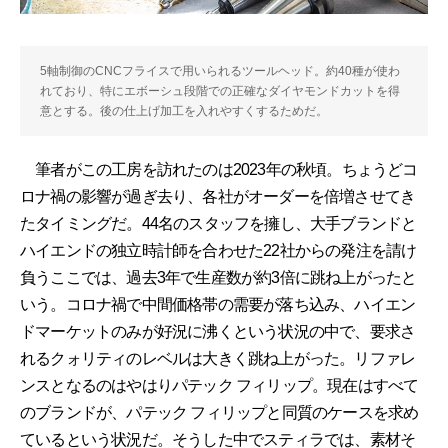
5軸制御のCNCフライスで用いられるツールヘッド。約40種が使わ
れており、特にエボーシュ段階での正確なダイヤモンドカットを得
意とする。後の仕上げ加工を入れやすくするためだ。
筆者がこの工房を訪れたのは2023年の秋頃。ちょうどコ
ロナ禍の影響が過ぎ去り、各社がオーダーを倍増させてき
たタイミングだ。44名のスタッフを擁し、大手ブランドと
ハイエンドの独立時計師を合わせた22社からの発注を請け
負うここでは、過去3年で生産数が約3倍に跳ね上がったと
いう。コロナ禍で中間価格帯の需要が落ち込み、ハイエン
ドマーケットのみが好況に沸くという状況の中で、要求さ
れるクォリティのレベルは大きく跳ね上がった。リファレ
ンスとなるのはやはりパテック フィリップ。現在はすべて
のブランドが、パテック フィリップと同質のケースを求め
ているという状況だ。そうした中でスティラでは、素材そ