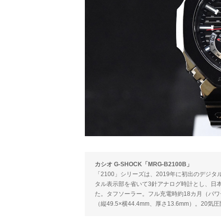
カシオ G-SHOCK「MRG-B2100B」
「2100」シリーズは、2019年に初出のデジ
タル表示部を省いて3針アナログ時計とし、日
た。タフソーラー。フル充電時約18カ月（パワ
（縦49.5×横44.4mm、厚さ13.6mm）。20