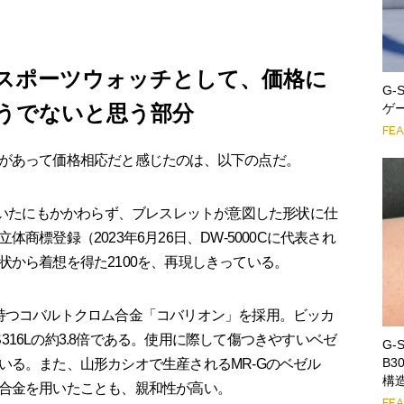
級スポーツウォッチとして、価格に
G
ゲ
うでないと思う部分
FE
があって価格相応だと感じたのは、以下の点だ。
用いたにもかかわらず、ブレスレットが意図した形状に仕
商標登録（2023年6月26日、DW-5000Cに代表され
から着想を得た2100を、再現しきっている。
持つコバルトクロム合金「コバリオン」を採用。ビッカ
US316Lの約3.8倍である。使用に際して傷つきやすいベゼ
G-
B
いる。また、山形カシオで生産されるMR-Gのベゼル
構
合金を用いたことも、親和性が高い。
FE