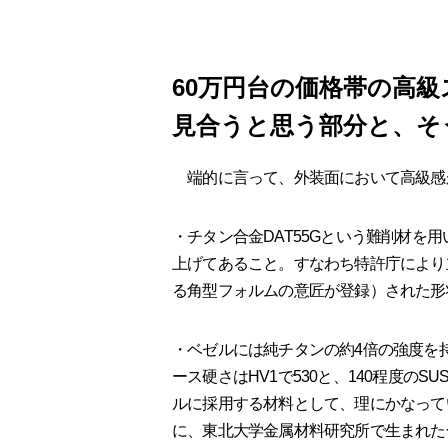
60万円台の価格帯の高
見合うと思う部分と、そ
端的に言って、外装面において高級感
・チタン合金DAT55Gという難削材を
上げてあること。すなわち特許庁により立体
る角型フォルムの意匠が登録）された形状
・ベゼルには純チタンの約4倍の強度を
ース硬さはHV1で530と、140程度のS
ルに採用する材料として、理にかなって
に、東北大学金属材料研究所で生まれた