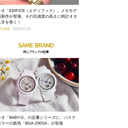
シオ「EDIFICE（エディフィス）」メカモデ
最新作が登場。その完成度の高さに時計オタ
も舌を巻く！
ATURE
2026.07.23
SAME BRAND
同じブランドの記事
シオ「BABY-G」の定番シリーズに、パステ
ラーの新色「BGA-290SA」が登場