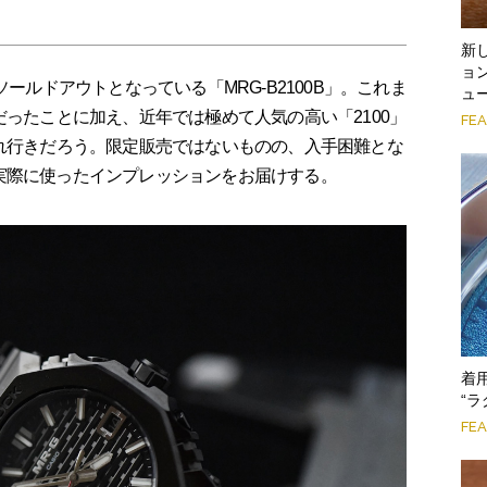
新
ョン
ソールドアウトとなっている「MRG-B2100B」。これま
ュ
だったことに加え、近年では極めて人気の高い「2100」
FE
売れ行きだろう。限定販売ではないものの、入手困難とな
実際に使ったインプレッションをお届けする。
着
“ラ
FE