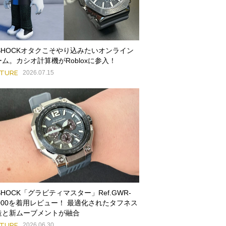
-SHOCKオタクこそやり込みたいオンライン
ーム。カシオ計算機がRobloxに参入！
ATURE
2026.07.15
SHOCK「グラビティマスター」Ref.GWR-
3000を着用レビュー！ 最適化されたタフネス
造と新ムーブメントが融合
ATURE
2026.06.30