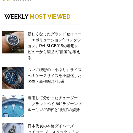
WEEKLY
MOST VIEWED
新しくなったグランドセイコー
「エボリューション9 コレクシ
ョン」Ref.SLGB015の着用レ
ビューから製品の“価値”を考え
る
ついに理想の「小ぶり」サイズ
へ！ケースサイズを小型化した
名作・新作腕時計5選
着用して分かったチューダー
「ブラックベイ 54 “ラグーンブ
ルー”」の“保守”と“挑戦”の姿勢
日本代表の本格ダイバーズ！
セイコー プロスペックス「マ