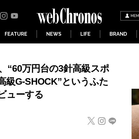
MEM
FEATURE
NEWS
LIFE
BRAND
」を、“60万円台の3針高級スポ
級G-SHOCK”というふた
ビューする