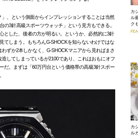
カ
か？」、という側面からインプレッションすることは当然
ル
ク
円台の3針高級スポーツウォッチ」という見方もできる。
FE
心とした、後者の方が明るい。というか、必然的に3針
てしまう。もちろんG-SHOCKを知らないわけではな
はわずか2本しかなく、G-SHOCKマニアから見ればまさ
造してしまっているが2100であり、これはおもにオフ
ーだ。まずは「60万円台という価格帯の高級3針スポー
。
カ
ルカ