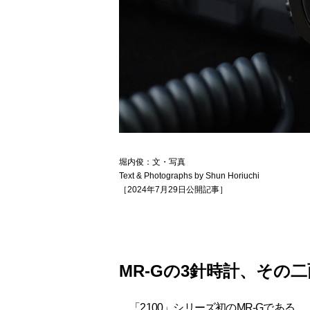
堀内俊：文・写真
Text & Photographs by Shun Horiuchi
［2024年7月29日公開記事］
MR-Gの3針時計、その
「2100」シリーズ初のMR-Gである、「