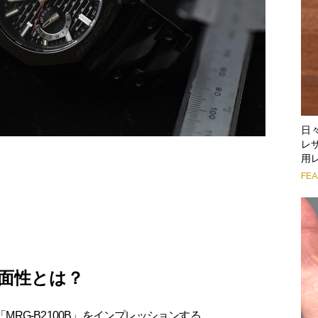
日
レ
用
FE
二面性とは？
MRG-B2100B」をインプレッションする。