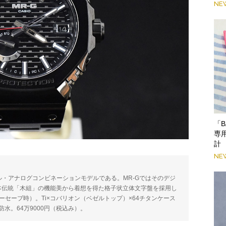
NE
「B
専
計
NE
タル・アナログコンビネーションモデルである。MR-Gではそのデジ
本伝統「木組」の機能美から着想を得た格子状立体文字盤を採用し
ーセーブ時）。Ti×コバリオン（ベゼルトップ）×64チタンケース
気圧防水。64万9000円（税込み）。