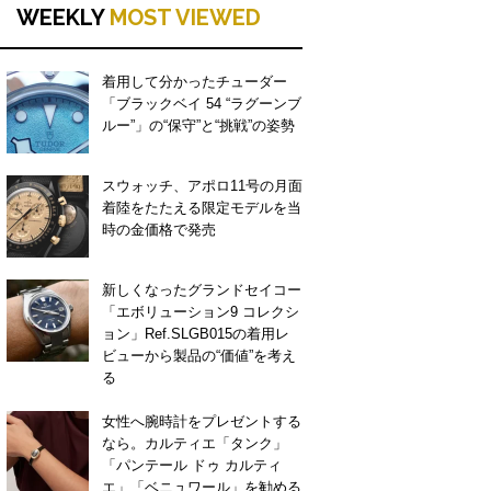
WEEKLY
MOST VIEWED
着用して分かったチューダー
「ブラックベイ 54 “ラグーンブ
ルー”」の“保守”と“挑戦”の姿勢
スウォッチ、アポロ11号の月面
着陸をたたえる限定モデルを当
時の金価格で発売
新しくなったグランドセイコー
「エボリューション9 コレクシ
ョン」Ref.SLGB015の着用レ
ビューから製品の“価値”を考え
る
女性へ腕時計をプレゼントする
なら。カルティエ「タンク」
「パンテール ドゥ カルティ
エ」「ベニュワール」を勧める