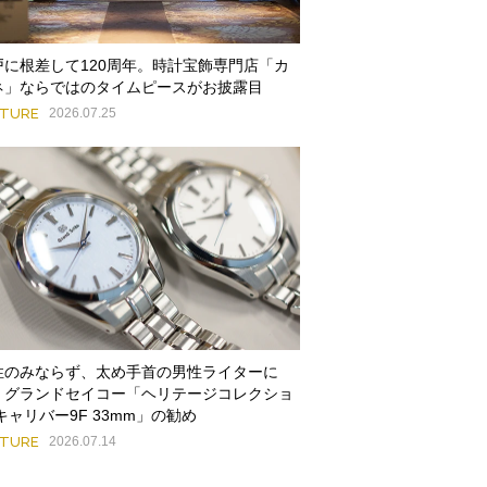
戸に根差して120周年。時計宝飾専門店「カ
ネ」ならではのタイムピースがお披露目
ATURE
2026.07.25
性のみならず、太め手首の男性ライターに
。グランドセイコー「ヘリテージコレクショ
キャリバー9F 33mm」の勧め
ATURE
2026.07.14