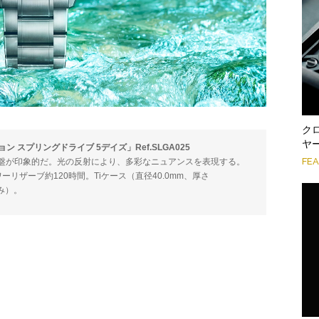
ク
ヤ
 スプリングドライブ 5デイズ」Ref.SLGA025
FE
盤が印象的だ。光の反射により、多彩なニュアンスを表現する。
ワーリザーブ約120時間。Tiケース（直径40.0mm、厚さ
込み）。