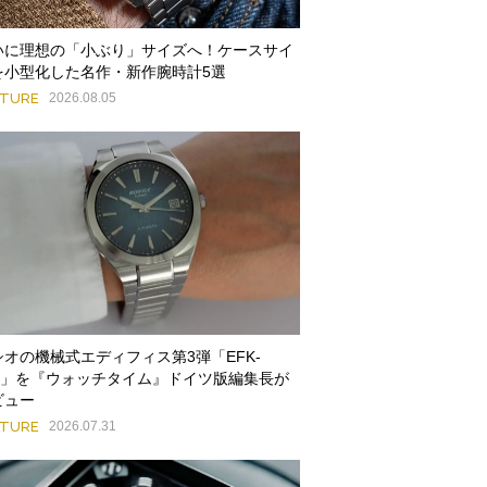
いに理想の「小ぶり」サイズへ！ケースサイ
を小型化した名作・新作腕時計5選
ATURE
2026.08.05
シオの機械式エディフィス第3弾「EFK-
00」を『ウォッチタイム』ドイツ版編集長が
ビュー
ATURE
2026.07.31