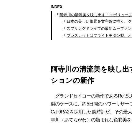
INDEX
阿寺川の清流美を映し出す「エボリューシ
日本の美しい風景を文字盤に描く、グ
スプリングドライブの最新ムーブメン
ブレスレットはブライトチタン製。オ
阿寺川の清流美を映し出
ションの新作
グランドセイコーの新作であるRef.S
製のケースに、約5日間のパワーリザー
Cal.9RA2を採用した腕時計だ。そ
寺川（あてらがわ）の類まれな色彩美を