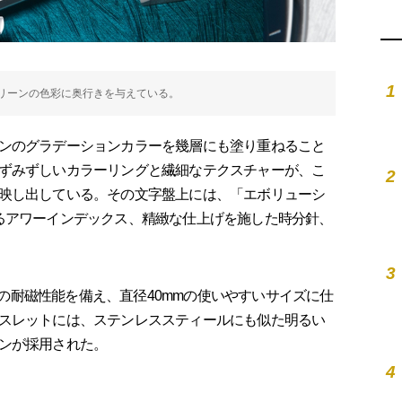
1
リーンの色彩に奥行きを与えている。
ンのグラデーションカラーを幾層にも塗り重ねること
ずみずしいカラーリングと繊細なテクスチャーが、こ
2
映し出している。その文字盤上には、「エボリューシ
るアワーインデックス、精緻な仕上げを施した時分針、
3
mの耐磁性能を備え、直径40mmの使いやすいサイズに仕
スレットには、ステンレススティールにも似た明るい
ンが採用された。
4