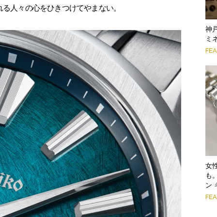
訪れる人々の心をひきつけてやまない。
神
ミ
FE
女
も
ン 
FE