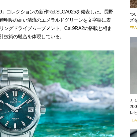
コレクションの新作Ref.SLGA025を発表した。長野
つ
透明度の高い清流のエメラルドグリーンを文字盤に表
ズ
FE
ングドライブムーブメント、Cal.9RA2の搭載と相ま
計技術の融合を体現している。
カ
2
レ
FE