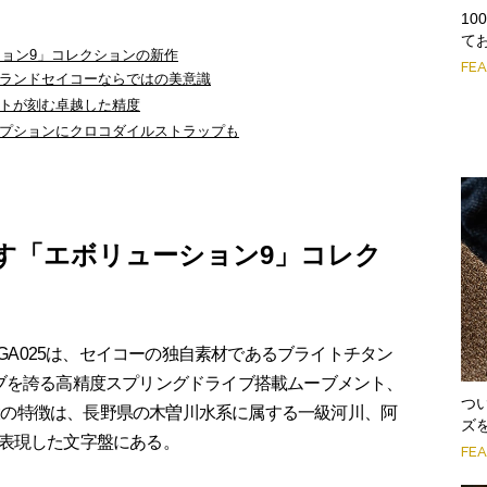
1
て
ョン9」コレクションの新作
FE
ランドセイコーならではの美意識
トが刻む卓越した精度
プションにクロコダイルストラップも
す「エボリューション9」コレク
LGA025は、セイコーの独自素材であるブライトチタン
ブを誇る高精度スプリングドライブ搭載ムーブメント、
つ
の最大の特徴は、長野県の木曽川水系に属する一級河川、阿
ズ
表現した文字盤にある。
FE