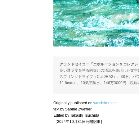
グランドセイコー「エボルーション 9 コレクション
高い透明度を誇る阿寺川の清流を表現した文字
スプリングドライブ（Cal.9RA2）。38石。パ
11.8mm）。10気圧防水。146万3000円（税
Originally published on
watchtime.net
text by Sabine Zwettler
Edited by Takashi Tsuchida
［2024年10月31日公開記事］