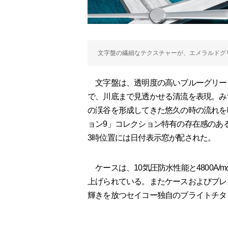
文字盤の繊細なテクスチャーが、エメラルドグ
文字盤は、透明度の高いブルーグリー
で、川底まで見透かせる清流を表現。み
の渓谷を形成してきた悠久の時の流れを
ョン9」コレクション特有の存在感のあ
3時位置には日付表示窓が配された。
ケースは、10気圧防水性能と4800A/
上げられている。またケースおよびブレ
輝きを放つセイコー独自のブライトチタ