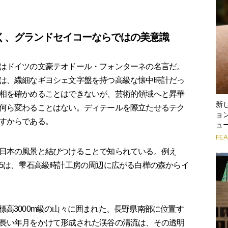
く、グランドセイコーならではの美意識
はドイツの文豪テオドール・フォンターネの名言だ。
は、繊細なギヨシェ文字盤を持つ高級な懐中時計だっ
相を確かめることはできないが、芸術的領域へと昇華
新
何ら変わることはない。ディテールを際立たせるテク
ョン
すからである。
ュ
FE
日本の風景と結びつけることで知られている。例え
GH005は、雫石高級時計工房の周辺に広がる白樺の森からイ
は、標高3000m級の山々に囲まれた、長野県南部に位置す
長い年月をかけて形成された渓谷の清流は、その透明