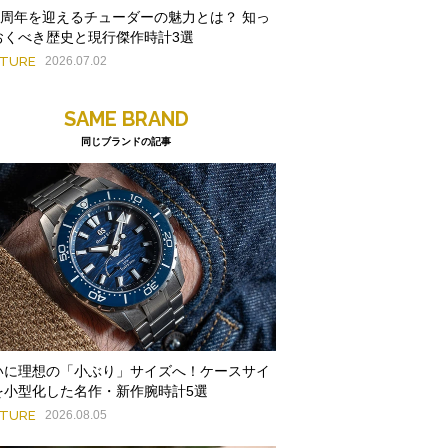
00周年を迎えるチューダーの魅力とは？ 知っ
おくべき歴史と現行傑作時計3選
ATURE
2026.07.02
SAME BRAND
同じブランドの記事
いに理想の「小ぶり」サイズへ！ケースサイ
を小型化した名作・新作腕時計5選
ATURE
2026.08.05