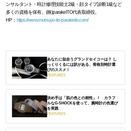
ンサルタント・時計修理技能士2級・顔タイプ診断1級など
多くの資格を保有。(株)parakeITO代表取締役。
HP：
https://www.mutsuyo-ito-parakeito.com/
あなたに似合うグランドセイコーは？ し
っくりくるには訳がある、骨格別時計選
びのススメ！
FEATURES
決め手は「肌の色との相性」！ カラフ
ルなG-SHOCKを使って、腕時計の色選び
を実践
FEATURES