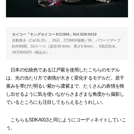
セイコー「キングセイコー KS1969」Ref.SDKA019
自動巻き（Cal.6L35）。26石。2万8800振動／時。パワーリザーブ
約45時間。SSケース（直径39.4mm、厚さ9.9mm）。5気圧防水。
39万6000円（税込み）。
日本の伝統色である江戸紫を使用したこちらのモデル
は、光の当たり方で表情が大きく変化するモデルだ。若干
黄みを帯びた明るい紫から濃紫まで、たくさんの表情を映
し出せるように気を使いながらさまざまな角度から撮影し
ているところにも注目してもらえるとうれしい。
こちらもSDKA013と同じようにコーディネイトしていこ
う。