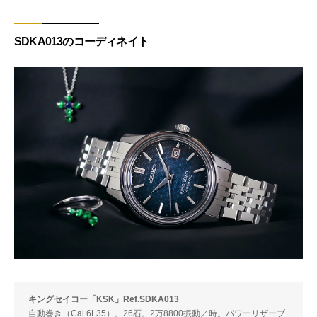
SDKA013のコーディネイト
キングセイコー「KSK」Ref.SDKA013
自動巻き（Cal.6L35）。26石。2万8800振動／時。パワーリザーブ