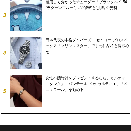
着用して分かったチューダー「ブラックベイ 54
“ラグーンブルー”」の“保守”と“挑戦”の姿勢
3
日本代表の本格ダイバーズ！ セイコー プロスペ
ックス「マリンマスター」で手元に品格と冒険心
を
4
女性へ腕時計をプレゼントするなら。カルティエ
「タンク」「パンテール ドゥ カルティエ」「ベ
ニュワール」を勧める
5