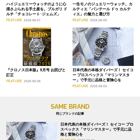
ハイジュエリーウォッチのように心
一生モノのジュエリーウォッチ。カ
揺さぶられる手土産を。ブルガリ ド
ルティエ「パンテール ドゥ カルテ
ルチ「チョコレート･ジェムズ」
ィエ」の魅力と選び方
FEATURE
FEATURE
2026.08.07
2026.08.06
『クロノス日本版』9月号 お詫びと
日本代表の本格ダイバーズ！ セイコ
訂正
ー プロスペックス「マリンマスタ
ー」で手元に品格と冒険心を
FEATURE
2026.08.06
FEATURE
2026.08.03
SAME BRAND
同じブランドの記事
日本代表の本格ダイバーズ！ セイコー プロ
スペックス「マリンマスター」で手元に品
格と冒険心を