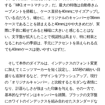
する「MK1 オートマチック」だ。最大の特徴は自動巻きム
ーブメントを搭載し、ケース直径を40mmにサイズアップし
ている点だろう。確かに、オリジナルのキャンパーが36mm
ケースであることを踏まえると40mmはやや大きめだが、実
際に手首に載せてみると極端に大きいと感じることはな
い。文字盤が拡大したことで視認性は高まり、特に軽装と
なるこれからの季節は、手元にアクセントを添えられる点
でも40mmケースは使いやすいはずだ。
そして本作のダイアルは、インデックスのフォント変更
に加えてミニッツマーカーを短く設定し、1/15秒の細かい目
盛りも追加するなど、デザインをブラッシュアップ。現行
の「オリジナルキャンパー」と比較するとモダンな表情に
なり、計器らしさが強まった印象を与える。その一方で、
基本的なデザインはキャンパーを踏襲。ブラックの文字盤
にホワイトのインデックスを組み合わせたスタンダードな