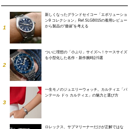
新しくなったグランドセイコー「エボリューショ
ン9 コレクション」Ref.SLGB015の着用レビュー
から製品の“価値”を考える
1
ついに理想の「小ぶり」サイズへ！ケースサイズ
を小型化した名作・新作腕時計5選
2
一生モノのジュエリーウォッチ。カルティエ「パ
ンテール ドゥ カルティエ」の魅力と選び方
3
ロレックス、サブマリーナーだけが正解ではな