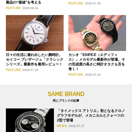
製品の“価値”を考える
FEATURE
2026.07.30
FEATURE
2026.08.04
日々の生活に連れ出したい腕時計。
カシオ「EDIFICE（エディフィ
セイコー プレザージュ「クラシック
ス）」メカモデル最新作が登場。そ
シリーズ」最新作を着用レビュー！
の完成度の高さに時計オタクも舌を
巻く！
FEATURE
2026.07.28
FEATURE
2026.07.23
SAME BRAND
同じブランドの記事
「タイメックス アトリエ」初となるクロノ
グラフモデルが、メカニカルとクォーツの
2型で登場
NEWS
2026.07.27