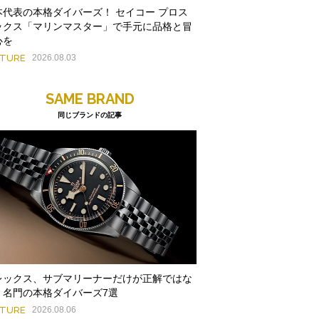
本代表の本格ダイバーズ！ セイコー プロス
ックス「マリンマスター」で手元に品格と冒
心を
ATURE
2026.08.03
SAME BRAND
同じブランドの記事
レックス、サブマリーナーだけが正解ではな
。名門の本格ダイバーズ7選
ATURE
2026.08.06