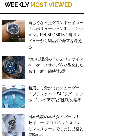
WEEKLY
MOST VIEWED
新しくなったグランドセイコー
「エボリューション9 コレクシ
ョン」Ref.SLGB015の着用レ
ビューから製品の“価値”を考え
る
ついに理想の「小ぶり」サイズ
へ！ケースサイズを小型化した
名作・新作腕時計5選
着用して分かったチューダー
「ブラックベイ 54 “ラグーンブ
ルー”」の“保守”と“挑戦”の姿勢
日本代表の本格ダイバーズ！
セイコー プロスペックス「マ
リンマスター」で手元に品格と
冒険心を