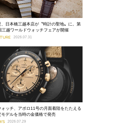
夏、日本橋三越本店が〝時計の聖地〟に。第
9回三越ワールドウォッチフェアが開催
ATURE
2026.07.31
ウォッチ、アポロ11号の月面着陸をたたえる
定モデルを当時の金価格で発売
WS
2026.07.29