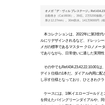
オメガ「デ・ヴィル プレステージ」Ref.434.23.42
自動巻き（Cal.8936）。39石。2万5200振
厚さ12.27mm）。30m防水。141万9000円（税込
本コレクションは、2022年に第3世
ルにリデザインされるなど、ドレッシー
メガの標準であるマスター クロノメー
でありながら、日常使いに適した実用性
その中でもRef.434.23.42.22.1
デイト仕様の1本だ。ダイアル内周に配
し示す仕様となっており、ひときわクラ
ケースには、18Kイエローゴールドと
を抑えたパイングリーンダイアルや、同