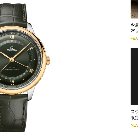
今
2
FE
ス
限
NE