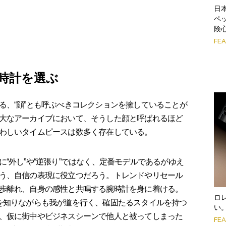
日
ペ
険
FE
腕時計を選ぶ
、“顔”とも呼ぶべきコレクションを擁していることが
大なアーカイブにおいて、そうした顔と呼ばれるほど
わしいタイムピースは数多く存在している。
“外し”や“逆張り”ではなく、定番モデルであるがゆえ
う、自信の表現に役立つだろう。トレンドやリセール
歩離れ、自身の感性と共鳴する腕時計を身に着ける。
ロ
を知りながらも我が道を行く、確固たるスタイルを持つ
い
、仮に街中やビジネスシーンで他人と被ってしまった
FE