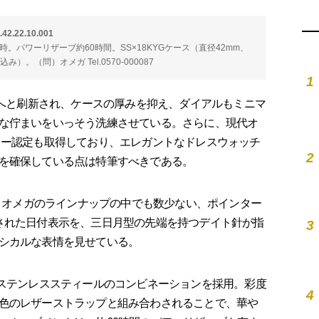
.22.10.001
動／時。パワーリザーブ約60時間。SS×18KYGケース（直径42mm、
み）。（問）オメガ Tel.0570-000087
1
代へと刷新され、ケースの厚みを抑え、ダイアルもミニマ
な佇まいをいっそう洗練させている。さらに、現代オ
ター認定も取得しており、エレガントなドレスウォッチ
2
を確保している点は特筆すべきである。
0.001は、オメガのラインナップの中でも数少ない、ポインター
された日付表示を、三日月型の先端を持つデイト針が指
3
シカルな表情を見せている。
ステンレススティールのコンビネーションを採用。彩度
4
色のレザーストラップと組み合わされることで、華や