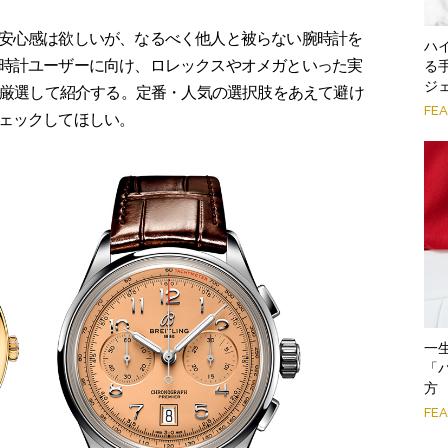
安心感は欲しいが、なるべく他人と被らない腕時計を
ハ
時計ユーザーに向け、ロレックスやオメガといった実
る
ジ
5本厳選して紹介する。定番・人気の選択肢をあえて避け
FE
ェックしてほしい。
一
「
方
FE