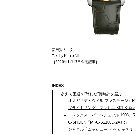
新居賢人：文
Text by Kento Nii
［2026年1月17日公開記事］
INDEX
あえて王道を“外した”腕時計を選ぶ
オメガ「デ・ヴィル プレステージ」Ref.434.
ブライトリング「プレミエ B01 クロノグラフ
ロレックス「パーペチュアル 1908」Ref
G-SHOCK「MRG-B2100D-2AJR」
シャネル「ムッシュー ドゥ シャネル ス