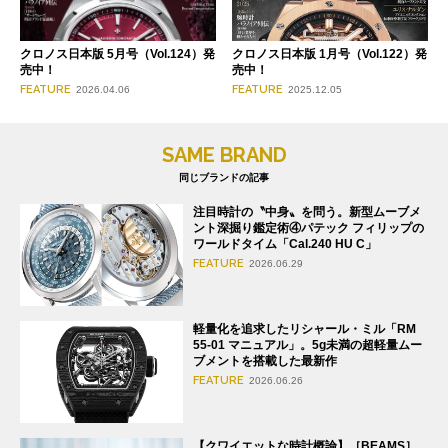
クロノス日本版 1月号（Vol.122）発
クロノス日本版 5月号（Vol.124）発
売中！
売中！
FEATURE
FEATURE
2025.12.05
2026.04.06
SAME BRAND
同じブランドの記事
注目時計の〝中身〟を問う。新型ムーブメ
ント深掘り鑑定術④パテック フィリップの
ワールドタイム「Cal.240 HU C」
FEATURE
2026.06.29
軽量化を追求したリシャール・ミル「RM
55-01 マニュアル」。5g未満の超軽量ムー
ブメントを搭載した最新作
FEATURE
2026.06.26
【クワイエットな時計概論】［BEAMS］