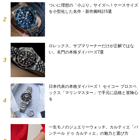
ついに理想の「小ぶり」サイズへ！ケースサイズ
を小型化した名作・新作腕時計5選
2
ロレックス、サブマリーナーだけが正解ではな
い。名門の本格ダイバーズ7選
3
日本代表の本格ダイバーズ！ セイコー プロスペ
ックス「マリンマスター」で手元に品格と冒険心
を
4
一生モノのジュエリーウォッチ。カルティエ「パ
ンテール ドゥ カルティエ」の魅力と選び方