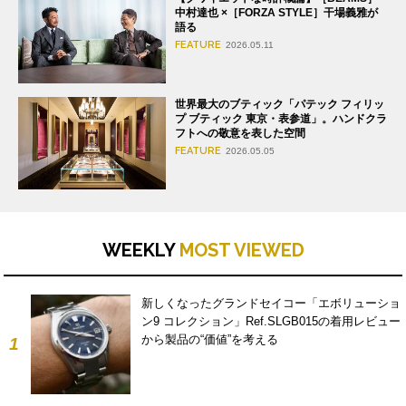
中村達也 ×［FORZA STYLE］干場義雅が
語る
FEATURE
2026.05.11
世界最大のブティック「パテック フィリッ
プ ブティック 東京・表参道」。ハンドクラ
フトへの敬意を表した空間
FEATURE
2026.05.05
WEEKLY
MOST VIEWED
新しくなったグランドセイコー「エボリューショ
ン9 コレクション」Ref.SLGB015の着用レビュー
から製品の“価値”を考える
1