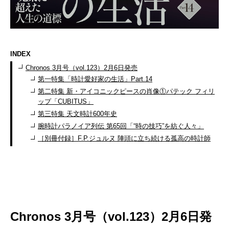
INDEX
Chronos 3月号（vol.123）2月6日発売
第一特集「時計愛好家の生活」Part.14
第二特集 新・アイコニックピースの肖像①パテック フィリ
ップ「CUBITUS」
第三特集 天文時計600年史
腕時計パラノイア列伝 第65回「“時の技巧”を紡ぐ人々」
［別冊付録］F.P.ジュルヌ 陣頭に立ち続ける孤高の時計師
Chronos 3月号（vol.123）2月6日発