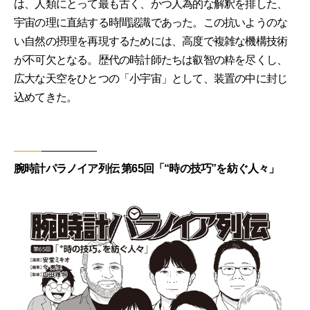
は、人類にとって最も古く、かつ人為的な解釈を排した、
宇宙の理に直結する時間認識であった。この抗いようのな
い自然の摂理を再現するためには、高度で複雑な機構技術
が不可欠となる。歴代の時計師たちは叡智の粋を尽くし、
広大な天空をひとつの「小宇宙」として、装置の中に封じ
込めてきた。
腕時計パラノイア列伝 第65回「“時の技巧”を紡ぐ人々」