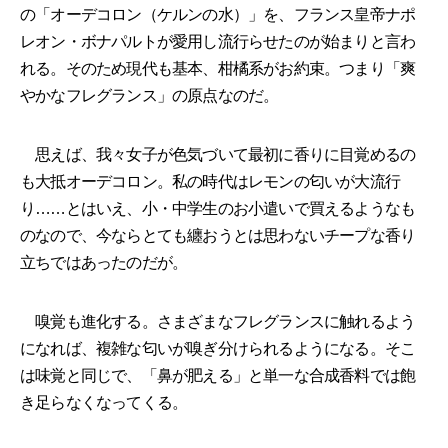
の「オーデコロン（ケルンの水）」を、フランス皇帝ナポ
レオン・ボナパルトが愛用し流行らせたのが始まりと言わ
れる。そのため現代も基本、柑橘系がお約束。つまり「爽
やかなフレグランス」の原点なのだ。
思えば、我々女子が色気づいて最初に香りに目覚めるの
も大抵オーデコロン。私の時代はレモンの匂いが大流行
り……とはいえ、小・中学生のお小遣いで買えるようなも
のなので、今ならとても纏おうとは思わないチープな香り
立ちではあったのだが。
嗅覚も進化する。さまざまなフレグランスに触れるよう
になれば、複雑な匂いが嗅ぎ分けられるようになる。そこ
は味覚と同じで、「鼻が肥える」と単一な合成香料では飽
き足らなくなってくる。