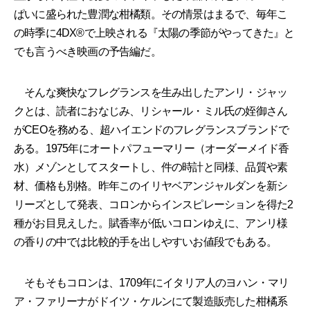
ぱいに盛られた豊潤な柑橘類。その情景はまるで、毎年こ
の時季に4DX®で上映される『太陽の季節がやってきた』と
でも言うべき映画の予告編だ。
そんな爽快なフレグランスを生み出したアンリ・ジャッ
クとは、読者におなじみ、リシャール・ミル氏の姪御さん
がCEOを務める、超ハイエンドのフレグランスブランドで
ある。1975年にオートパフューマリー（オーダーメイド香
水）メゾンとしてスタートし、件の時計と同様、品質や素
材、価格も別格。昨年このイリヤベアンジャルダンを新シ
リーズとして発表、コロンからインスピレーションを得た2
種がお目見えした。賦香率が低いコロンゆえに、アンリ様
の香りの中では比較的手を出しやすいお値段でもある。
そもそもコロンは、1709年にイタリア人のヨハン・マリ
ア・ファリーナがドイツ・ケルンにて製造販売した柑橘系