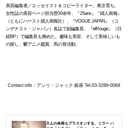
美容編集者／エッセイスト＆コピーライター。東京育ち。
女性誌の美容ページ担当歴30余年、『25ans』『婦人画報』
（ともにハースト婦人画報社）、『VOGUE JAPAN』（コ
ンデナスト・ジャパン）各誌で副編集長、『etRouge』（日
経BP）で編集長も務めた。趣味も美容、そして美味しいも
の探し、鬱アニメ鑑賞、馬の骨活動。
Contact info：アンリ・ジャック 銀座 Tel.03-3289-0068
大人の余裕もプラスオンする、ミラー ハ