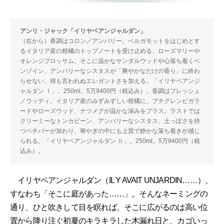
アンリ・ジャック「イリヤベアンジャルダン」
（右から）香調はコロン／アンバリー。ベルガモットをはじめとす
るイタリア産の柑橘のトップノートを受け止める、ローズマリーや
オレンジブロッサム。そこに温かなサンダルウッドや心落ち着くベ
ンゾイン、アンバリーなシスタスが「爽やかなだけの香り」に終わ
らせない、得も言われぬエレガントさを加える。「イリヤベアンジ
ャルダン Ⅰ」。250ml。5万9400円（税込み）。香調はフレッシュ
／ウッディ。イタリア産のみずみずしい柑橘に、プチグレンビガラ
ードやローズウッド、ナツメグが温かな深みをプラス。ラストでは
クリーミーなトンカビーン、アンバリーなシスタス、土っぽさを持
つベチバーが加わり、華やぎの中にも上質で静かな落ち着きが感じ
られる。「イリヤベアンジャルダン Ⅱ」。250ml。5万9400円（税
込み）。
イリヤベアンジャルダン（IL Y AVAIT UNJARDIN……）、
すなわち「そこに庭があった……」。そんなネーミングの
通り、ひと吹きして目を瞑れば、そこに広がるのは高い位
置から降り注ぐ初夏のキラキラした木漏れ日と、カゴいっ