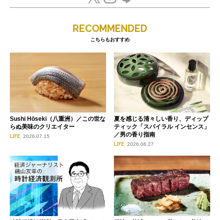
RECOMMENDED
こちらもおすすめ
Sushi Hōseki（八重洲）／この世な
夏を感じる清々しい香り、ディップ
らぬ美味のクリエイター
ティック「スパイラル インセンス」
／男の香り指南
LIFE
2026.07.15
LIFE
2026.06.27