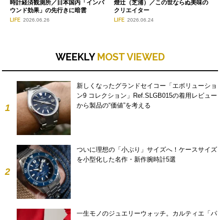
時計経済観測所／日本国内「インバ
燈辻（芝浦）／この世ならぬ美味の
ウンド効果」の先行きに暗雲
クリエイター
LIFE
LIFE
2026.06.26
2026.06.24
WEEKLY
MOST VIEWED
新しくなったグランドセイコー「エボリューショ
ン9 コレクション」Ref.SLGB015の着用レビュー
から製品の“価値”を考える
1
ついに理想の「小ぶり」サイズへ！ケースサイズ
を小型化した名作・新作腕時計5選
2
一生モノのジュエリーウォッチ。カルティエ「パ