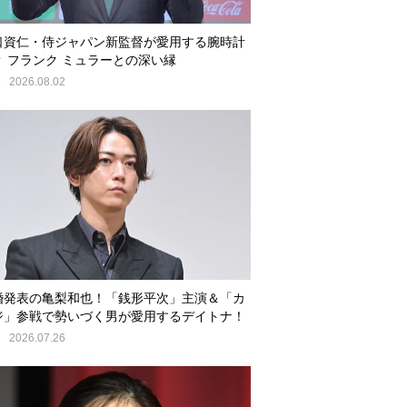
口資仁・侍ジャパン新監督が愛用する腕時計
？ フランク ミュラーとの深い縁
E
2026.08.02
婚発表の亀梨和也！「銭形平次」主演＆「カ
ジ」参戦で勢いづく男が愛用するデイトナ！
E
2026.07.26