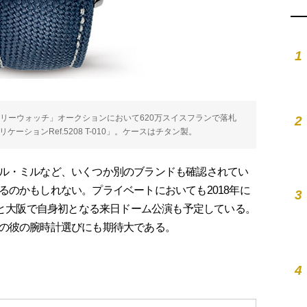
1
ンリーウォッチ」オークションにおいて620万スイスフランで落札
2
ーションRef.5208 T-010」。ケースはチタン製。
ル・ミルなど、いくつか別のブランドも確認されてい
るのかもしれない。プライベートにおいても2018年に
3
京と大阪で自身初となる来日ドーム公演も予定している。
の彼の腕時計選びにも期待大である。
4