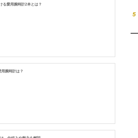
ける愛用腕時計2本とは？
5
の愛用腕時計は？
とは。仕組みや魅力を解説