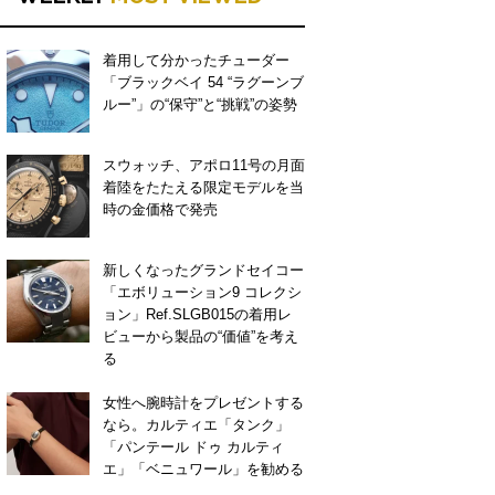
着用して分かったチューダー
「ブラックベイ 54 “ラグーンブ
ルー”」の“保守”と“挑戦”の姿勢
スウォッチ、アポロ11号の月面
着陸をたたえる限定モデルを当
時の金価格で発売
新しくなったグランドセイコー
「エボリューション9 コレクシ
ョン」Ref.SLGB015の着用レ
ビューから製品の“価値”を考え
る
女性へ腕時計をプレゼントする
なら。カルティエ「タンク」
「パンテール ドゥ カルティ
エ」「ベニュワール」を勧める