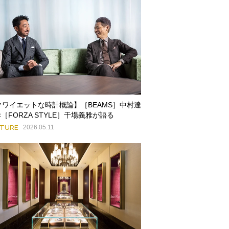
クワイエットな時計概論】［BEAMS］中村達
×［FORZA STYLE］干場義雅が語る
ATURE
2026.05.11