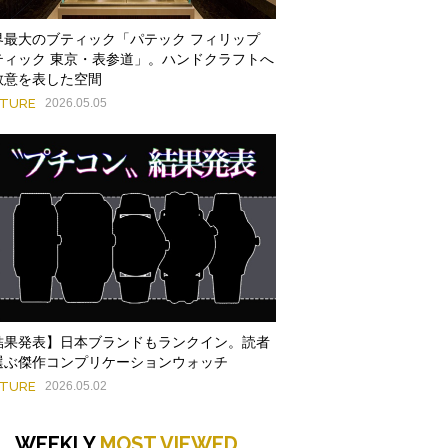
界最大のブティック「パテック フィリップ
ティック 東京・表参道」。ハンドクラフトへ
敬意を表した空間
ATURE
2026.05.05
結果発表】日本ブランドもランクイン。読者
選ぶ傑作コンプリケーションウォッチ
ATURE
2026.05.02
WEEKLY
MOST VIEWED