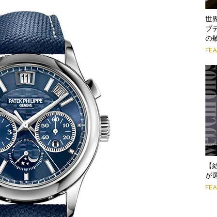
世
ブ
の
FE
【
が
FE