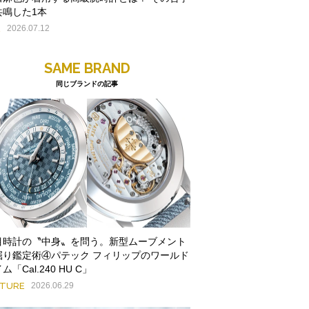
共鳴した1本
E
2026.07.12
SAME BRAND
同じブランドの記事
目時計の〝中身〟を問う。新型ムーブメント
掘り鑑定術④パテック フィリップのワールド
ム「Cal.240 HU C」
ATURE
2026.06.29