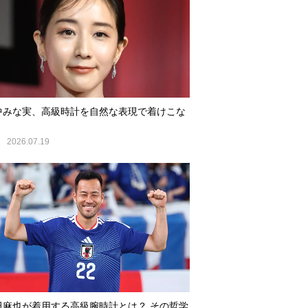
中みな実、高級時計を自然な表現で着けこな
E
2026.07.19
田麻也が着用する高級腕時計とは？ その哲学