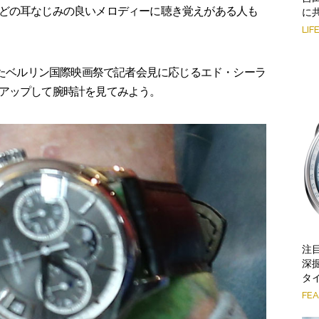
どの耳なじみの良いメロディーに聴き覚えがある人も
に
LIF
れたベルリン国際映画祭で記者会見に応じるエド・シーラ
アップして腕時計を見てみよう。
注
深
タイ
FE