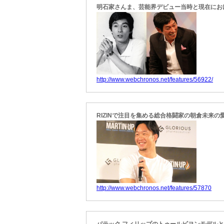
明石家さんま、芸能界デビュー当時と現在にお
http://www.webchronos.net/features/56922/
RIZINで注目を集める総合格闘家の朝倉未来
http://www.webchronos.net/features/57870
パテック フィリップのトゥールビヨンモデル