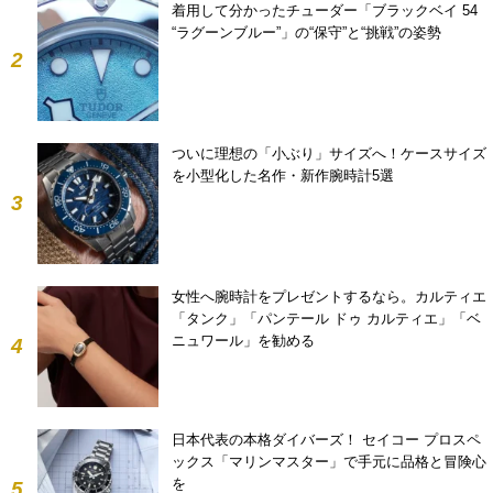
着用して分かったチューダー「ブラックベイ 54
“ラグーンブルー”」の“保守”と“挑戦”の姿勢
2
ついに理想の「小ぶり」サイズへ！ケースサイズ
を小型化した名作・新作腕時計5選
3
女性へ腕時計をプレゼントするなら。カルティエ
「タンク」「パンテール ドゥ カルティエ」「ベ
ニュワール」を勧める
4
日本代表の本格ダイバーズ！ セイコー プロスペ
ックス「マリンマスター」で手元に品格と冒険心
を
5