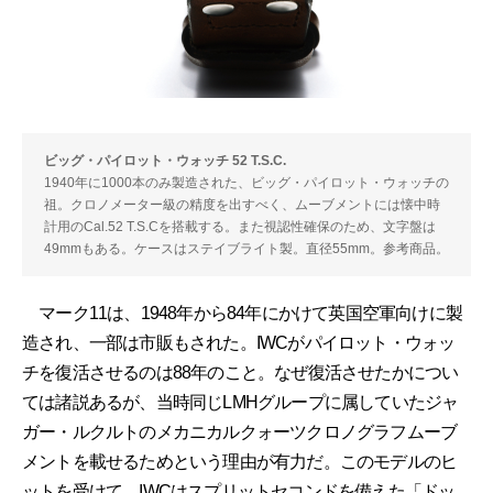
ビッグ・パイロット・ウォッチ 52 T.S.C.
1940年に1000本のみ製造された、ビッグ・パイロット・ウォッチの
祖。クロノメーター級の精度を出すべく、ムーブメントには懐中時
計用のCal.52 T.S.Cを搭載する。また視認性確保のため、文字盤は
49mmもある。ケースはステイブライト製。直径55mm。参考商品。
マーク11は、1948年から84年にかけて英国空軍向けに製
造され、一部は市販もされた。IWCがパイロット・ウォッ
チを復活させるのは88年のこと。なぜ復活させたかについ
ては諸説あるが、当時同じLMHグループに属していたジャ
ガー・ルクルトのメカニカルクォーツクロノグラフムーブ
メントを載せるためという理由が有力だ。このモデルのヒ
ットを受けて、IWCはスプリットセコンドを備えた「ドッ