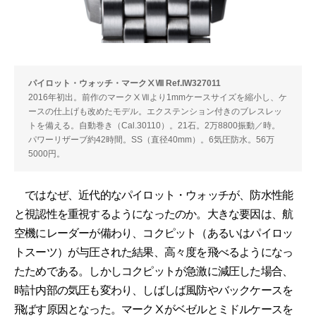
パイロット・ウォッチ・マークⅩⅧ Ref.IW327011
2016年初出。前作のマークⅩⅦより1mmケースサイズを縮小し、ケ
ースの仕上げも改めたモデル。エクステンション付きのブレスレッ
トを備える。自動巻き（Cal.30110）。21石。2万8800振動／時。
パワーリザーブ約42時間。SS（直径40mm）。6気圧防水。56万
5000円。
ではなぜ、近代的なパイロット・ウォッチが、防水性能
と視認性を重視するようになったのか。大きな要因は、航
空機にレーダーが備わり、コクピット（あるいはパイロッ
トスーツ）が与圧された結果、高々度を飛べるようになっ
たためである。しかしコクピットが急激に減圧した場合、
時計内部の気圧も変わり、しばしば風防やバックケースを
飛ばす原因となった。マークⅩがベゼルとミドルケースを