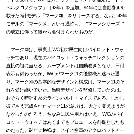
ペルクロノグラフ」（92年）を追加。94年には自動巻きを
載せた3針モデル「マークⅫ」をリリースする。なお、43年
モデルの「マークⅩ」という通称も、〝マークシリーズ〞
の成立に伴って後から名付けられたものだ。
マークⅫは、事実上IWC初の民生向けパイロット・ウォ
ッチであり、現在のパイロット・ウォッチコレクションの
直接の祖に当たる。ムーブメントは自動巻きとなり、日付
表示も備わったが、IWCがマーク11の後継機と述べた通
り、マークⅫの基本的なデザインと構成は、マーク11のそ
れを受け継いでいた。当時デザインを監修していたのは、
おそらく時計史家のラインハルト・マイスである。しかし
彼でさえ完成されたマーク11の意匠は、大きく変えようが
なかったのだろう。ちなみに民生用とはいえ、IWCのパイ
ロット・ウォッチはあくまでもプロユースを前提としたも
のだった。94年にIWCは、スイス空軍のアクロバットチー