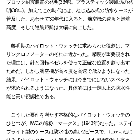
ブロック耐震装置の発明(33年)。プラスティック製風防の発
明(38年)。加えてこの時代には、ねじ込み式の防水ケースが
普及した。あわせて30年代に入ると、航空機の速度と巡航
高度、そして巡航距離は大幅に向上した。
黎明期のパイロット・ウォッチに求められた役割は、マ
リンクロノメーターのそれに近かった。精度が重要視され
た理由は、針と回転ベゼルを使って正確な位置を割り出す
ためだ。しかし航空機が高々度を高速で飛ぶようになった
結果、パイロット・ウォッチには今までにはないスペック
が求められるようになった。具体的には一定以上の防水性
能と高い視認性である。
こうした要件を満たす本格的なパイロット・ウォッチの
ひとつが、IWCの通称「マークⅩ」(1943年)だった。ステイ
ブライト製のケースは防水性の高い2ピースで、しかもねじ