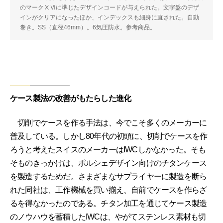
のマークⅩⅥに準じたデザインコードが与えられた。文字盤のデザ
インがクリアになったほか、インデックスも細身に直された。自動
巻き。SS（直径46mm）。6気圧防水。参考商品。
ケース製法の改善がもたらした進化
切削でケースを作る手法は、今でこそ多くのメーカーに
普及している。しかし80年代の初頭に、切削でケースを作
ろうと考えたスイスのメーカーはIWCしかなかった。そも
そものきっかけは、ポルシェデザイン向けのチタンケース
を製造するためだ。さまざまなサプライヤーに製造を断ら
れた同社は、工作機械を買い揃え、自前でケースを作らざ
るを得なかったのである。チタン加工を通じてケース製造
のノウハウを蓄積したIWCは、やがてステンレス素材も切