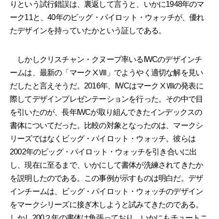
りという試行錯誤は、裏返して言うと、いかに1948年のマ
ーク11と、40年のビッグ・パイロット・ウォッチが、優れ
たデザインを持っていたかという証しである。
しかしクリスチャン・クヌープ率いるIWCのデザインチ
ームは、最新の「マークⅩⅧ」でようやく適切な解を見い
だしたと言えそうだ。2016年、IWCはマークⅩⅧの発表に
際してデザインプレゼンテーションを行った。その中で目
を引いたのが、長年IWCが取り組んできたインデックスの
書体についてだった。比較の対象となったのは、マークシ
リーズではなくビッグ・パイロット・ウォッチ。彼らは
2002年のビッグ・パイロット・ウォッチを引き合いに出
し、現在に至るまで、いかにして書体が洗練されてきたか
を説明したのである。この事例が示すものは明白だ。デザ
インチームは、ビッグ・パイロット・ウォッチのデザイン
をマークシリーズに接ぎ木しようと試みてきたのである。
しかし200２年の書体は角張っており、いかにもチュートニ