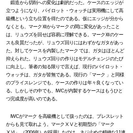
鍛造から切削への変化は劇的だった。ケースのエッジが
立つようになり、パイロット・ウォッチは実用機にして高
級機という立ち位置を得たのである。仮にエッジが分から
なくとも、マークⅫからマーク の間に変化があったこと
は、リュウズを回せば容易に理解できる。マークⅫのケー
スも良質だったが、リュウズ回りにはわずかなガタがあっ
た。対してケースを内製したマーク では、ガタはほとんど
抑えられた。リュウズ回りの作りはモデルチェンジのたび
に向上し、筆者の知る限りで言えば、現行のパイロット・
ウォッチは、ガタが皆無である。現行の「マーク 」と同様
のプライスレンジでも、ケースの作りは年々良くなってい
る。しかしその中でも、IWCが内製するケースはもうひと
つ完成度が高いのである。
IWCがマーク を高級機として扱ったのは、ブレスレット
からも見て取れよう。マークⅩⅤと初期型の「マーク
ⅩⅥ」 （2006年）が採用したのは、ネジ止めの精緻な11連