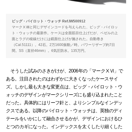
ビッグ・パイロット・ウォッチ Ref.IW500912
マークⅩⅧと同じデザインコードを与えられた、ビッグ・パイロッ
ト・ウォッチの最新作。ケースは全面筋目仕上げだが、ベゼルの上
面とラグの稜線だけには鏡面仕上げが施された。自動巻き
（Cal.51111）。42石。2万1600振動／時。パワーリザーブ約7日
間。SS（直径46mm）。6気圧防水。135万円。
そうした試みのさきがけが、2006年の「マークⅩⅥ」で
ある。注目されたのはわずかに大きくなったケースサイ
ズ。しかし最も大きな変更点は、ビッグ・パイロット・ウ
ォッチのデザインがマークシリーズにも盛り込まれたこと
だった。具体的にはリーフ針と、よりシンプルなインデッ
クスである。以降のパイロット・ウォッチは、英独のディ
テールをいかにして融合させるかが、デザインにおけるひ
とつのカギになった。インデックスを太くしたり細くした