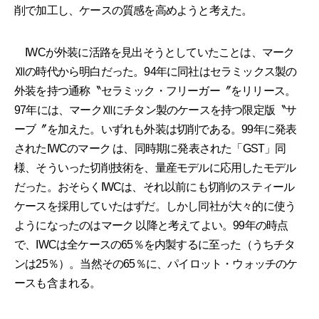
削で加工し、ケースの質感を高めようと考えた。
IWCが外装に活路を見出そうとしていたことは、マーク
Ⅻの時代から明白だった。94年に同社はセラミックス製の
外装を持つ通称〝セラミック・フリーガー〞をリリース。
97年には、マークⅫにチタン製のケースを持つ限定版〝サ
ーブ〞を加えた。いずれも外装は切削である。99年に発表
されたIWCのマーク は、同時期に発表された「GST」同
様、そういった切削技術を、量産モデルに応用したモデル
だった。おそらくIWCは、それ以前にも切削のスティール
ケースを採用していたはずだ。しかし同社が大々的に使う
ようになったのはマーク 以降と考えてよい。99年の時点
で、IWCは全ケースの65％を内製するに至った（うちチタ
ンは25％）。当然その65％に、パイロット・ウォッチのケ
ースも含まれる。