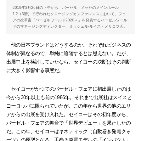
2019年3月26日の正午から、バーゼル・メッセのメインホール
1.2（3階）で行われたクロージングカンファレンスにおいて、フェ
アの改革案「バーゼルワールド2020＋」を発表するバーゼルワール
ドのマネージングディレクター、ミッシェル-ルイス・メリコフ氏。
他の日本ブランドはどうするのか。それぞれビジネスの
体制が異なるので、単純に追随するとは思えない。だが、
出展中止を検討していたなら、セイコーの決断はその判断
に大きく影響する事態だ。
セイコーがかつてのバーゼル・フェアに初出展したのは
今から30年以上も前の1986年。それまで出展社はスイスと
ヨーロッパに限られていたが、この年から世界の他のエリ
アからの出展を受け入れた。セイコーはその初年度から、
バーゼル・フェアの舞台で「世界デビュー」を果たしたの
だ。この年、セイコーはキネティック（自動巻き発電クォ
ーツ）の原型となる、手巻き発電モデルの「インパクト」