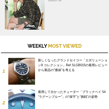
2026.07.18
WEEKLY
MOST VIEWED
新しくなったグランドセイコー「エボリューショ
ン9 コレクション」Ref.SLGB015の着用レビュー
から製品の“価値”を考える
1
着用して分かったチューダー「ブラックベイ 54
“ラグーンブルー”」の“保守”と“挑戦”の姿勢
2