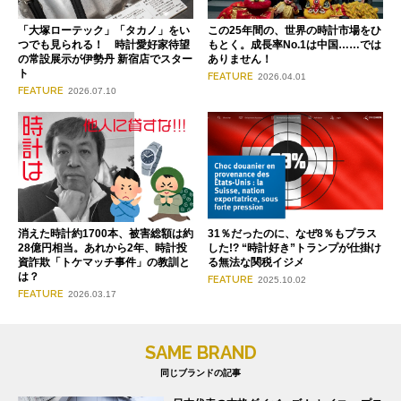
「大塚ローテック」「タカノ」をい
この25年間の、世界の時計市場をひ
つでも見られる！ 時計愛好家待望
もとく。成長率No.1は中国……では
の常設展示が伊勢丹 新宿店でスター
ありません！
ト
FEATURE
2026.04.01
FEATURE
2026.07.10
消えた時計約1700本、被害総額は約
31％だったのに、なぜ8％もプラス
28億円相当。あれから2年、時計投
した!? “時計好き”トランプが仕掛け
資詐欺「トケマッチ事件」の教訓と
る無法な関税イジメ
は？
FEATURE
2025.10.02
FEATURE
2026.03.17
SAME BRAND
同じブランドの記事