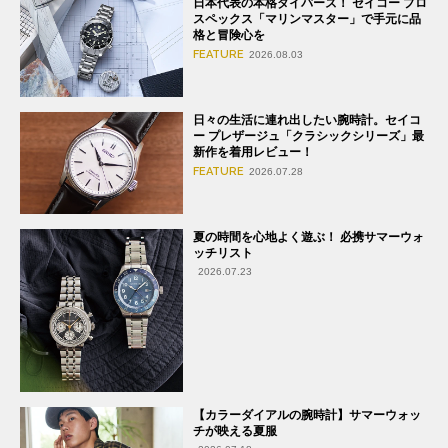
日本代表の本格ダイバーズ！ セイコー プロ
スペックス「マリンマスター」で手元に品
格と冒険心を
FEATURE
2026.08.03
日々の生活に連れ出したい腕時計。セイコ
ー プレザージュ「クラシックシリーズ」最
新作を着用レビュー！
FEATURE
2026.07.28
夏の時間を心地よく遊ぶ！ 必携サマーウォ
ッチリスト
2026.07.23
【カラーダイアルの腕時計】サマーウォッ
チが映える夏服