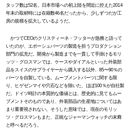
タッフ数は52名。日本市場への初上陸を間近に控えた2014
年末の取材時には在籍数46名だったから、少しずつだが工
房の規模を拡大しているようだ。
かつてCEOのクリスティーネ・フッターが急務と語って
いたのが、エボーシュパーツの製造を担うプロダクション
部門の拡充だ。開発から製造までを一貫して手掛けるモリ
ッツ・グロスマンでは、ケースやダイアルといった外装部
品をスイスのサプライヤーから購入する以外、85〜90％の
パーツを自製している。ムーブメントパーツに関する限
り、ヒゲゼンマイや穴石などを除いた、ほぼ100％が自社製
だ。ドイツ時計の本質的な価値とは、歴史的に見てもムー
ブメントそのものであり、外装部品の生産地についてはあ
まり重要視されない。そうした意味では、現在のモリッ
ツ・グロスマンもまた、正統なジャーマンウォッチの末裔
と呼べるだろう。