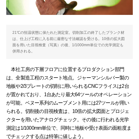
21℃の恒温状態に保たれた測定室。切削加工の終了したブランク材
は、仕上げ工程に入る前に厳密な寸法確認を受ける。10倍の拡大図
面を用いた目視検査（写真）の後、1/1000mm単位での光学測定も
併用される。
本社工房の下層フロアに位置するプロダクション部門
は、全製造工程のスタート地点。ジャーマンシルバー製の
地板や2/3プレートの切削に用いられるCNCフライスは2台
が置かれており、1台あたり最大64ツールのオペレーション
が可能。ベヌー系列のムーブメント用には27ツールが用い
られる。切削後の目視検査は、10倍の拡大図面とプロジェ
クターを用いたアナログチェック。その後に行われる光学
測定は1/1000mm単位で、同時に地板や受け表面の面粗度ま
でチェックする点は特筆に値しよう。