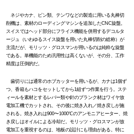
ネジやカナ、ピン類、テンワなどの製造に用いる丸棒切
削機は、素材のローディングマシンを追加したCNC旋盤。
スイスではヘッド部分にフライス機能を併用するデコルタ
ージュ（いわゆるスイス旋盤を用いた丸棒切削の総称）が
主流だが、モリッツ・グロスマンが用いるのは純粋な旋盤
である。単機能のため汎用性は高くないが、その分、工作
精度は圧倒的だ。
歯切りには通常のホブカッターを用いるが、カナは1個ず
つ、香箱もハコをセットしてから1組ずつ作業を行う。ステ
ィールを素材とするレバー類や針のブランク材はワイヤ放
電加工機でカットされ、その後に焼き入れ／焼き戻しが施
される。焼き入れは900〜1000℃のアンモニアヒーター、焼
き戻しはオイルによる冷却だ。モリッツ・グロスマンが放
電加工を重視するのは、地板の設計にも理由がある。特に