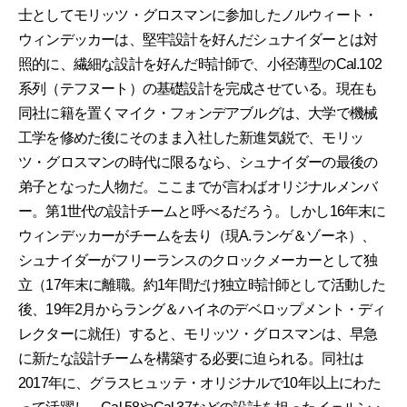
士としてモリッツ・グロスマンに参加したノルウィート・
ウィンデッカーは、堅牢設計を好んだシュナイダーとは対
照的に、繊細な設計を好んだ時計師で、小径薄型のCal.102
系列（テフヌート）の基礎設計を完成させている。現在も
同社に籍を置くマイク・フォンデアブルグは、大学で機械
工学を修めた後にそのまま入社した新進気鋭で、モリッ
ツ・グロスマンの時代に限るなら、シュナイダーの最後の
弟子となった人物だ。ここまでが言わばオリジナルメンバ
ー。第1世代の設計チームと呼べるだろう。しかし16年末に
ウィンデッカーがチームを去り（現A.ランゲ＆ゾーネ）、
シュナイダーがフリーランスのクロックメーカーとして独
立（17年末に離職。約1年間だけ独立時計師として活動した
後、19年2月からラング＆ハイネのデベロップメント・ディ
レクターに就任）すると、モリッツ・グロスマンは、早急
に新たな設計チームを構築する必要に迫られる。同社は
2017年に、グラスヒュッテ・オリジナルで10年以上にわた