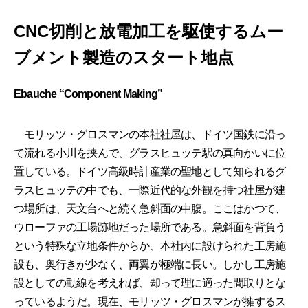
CNC切削と放電加工を駆使するムー
ブメント製造のスタート地点
Ebauche “Component Making”
モリッツ・グロスマンの本社社屋は、ドイツ国鉄に沿っ
て流れる小川を挟んで、グラスヒュッテ駅の真向かいに位
置している。ドイツ高級時計産業の聖地として知られるグ
ラスヒュッテの中でも、一際近代的な外観を持つ社屋が建
つ場所は、天文台へと続く急斜面の中腹。ここはかつて、
ウローファの工場跡地だった場所である。急斜面を背負う
という特殊な立地条件からか、本社内に設けられた工房施
設も、奥行きが少なく、両翼が極端に長い。しかし工房施
設としての動線を考えれば、却って理に適った間取りとな
っているようだ。現在、モリッツ・グロスマンが擁するス