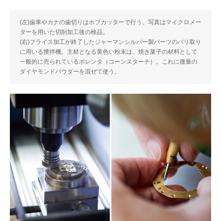
(左)歯車やカナの歯切りはホブカッターで行う。写真はマイクロメー
ターを用いた切削加工後の検品。
(右)フライス加工が終了したジャーマンシルバー製パーツのバリ取り
に用いる攪拌機。主材となる黄色い粉末は、焼き菓子の材料として
一般的に売られているポレンタ（コーンスターチ）。これに微量の
ダイヤモンドパウダーを混ぜて使う。