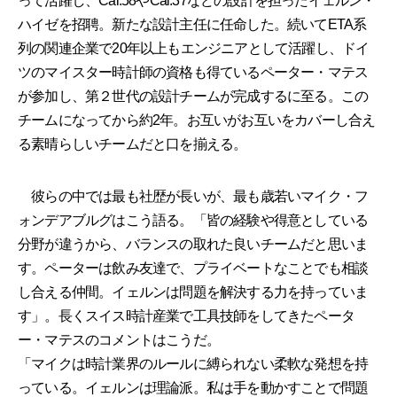
って活躍し、Cal.58やCal.37などの設計を担ったイェルン・
ハイゼを招聘。新たな設計主任に任命した。続いてETA系
列の関連企業で20年以上もエンジニアとして活躍し、ドイ
ツのマイスター時計師の資格も得ているペーター・マテス
が参加し、第２世代の設計チームが完成するに至る。この
チームになってから約2年。お互いがお互いをカバーし合え
る素晴らしいチームだと口を揃える。
彼らの中では最も社歴が長いが、最も歳若いマイク・フ
ォンデアブルグはこう語る。「皆の経験や得意としている
分野が違うから、バランスの取れた良いチームだと思いま
す。ペーターは飲み友達で、プライベートなことでも相談
し合える仲間。イェルンは問題を解決する力を持っていま
す」。長くスイス時計産業で工具技師をしてきたペータ
ー・マテスのコメントはこうだ。
「マイクは時計業界のルールに縛られない柔軟な発想を持
っている。イェルンは理論派。私は手を動かすことで問題