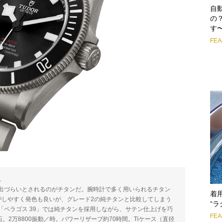
自
の
す
FE
1
出づらいとされるのがチタンだ。腕時計で多く用いられるチタン
着
がしやすく発色も良いが、グレード2の純チタンと比較してしまう
“ラ
ペラゴス 39」では純チタンを採用しながら、サテン仕上げを巧
FE
7石。2万8800振動／時。パワーリザーブ約70時間。Tiケース（直径