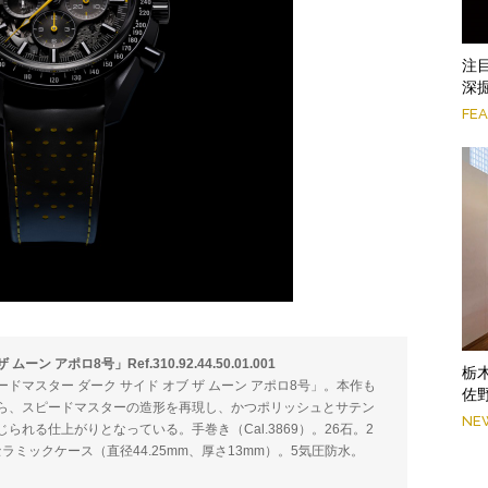
注
深掘
FE
 アポロ8号」Ref.310.92.44.50.01.001
栃
マスター ダーク サイド オブ ザ ムーン アポロ8号」。本作も
佐
ら、スピードマスターの造形を再現し、かつポリッシュとサテン
NE
れる仕上がりとなっている。手巻き（Cal.3869）。26石。2
ラミックケース（直径44.25mm、厚さ13mm）。5気圧防水。