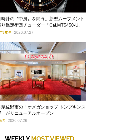
目時計の〝中身〟を問う。新型ムーブメント
り鑑定術⑧チューダー「Cal.MT5450-U」
ATURE
2026.07.27
木県佐野市の「オメガショップ トンプキンス
野」がリニューアルオープン
WS
2026.07.26
WEEKLY
MOST VIEWED