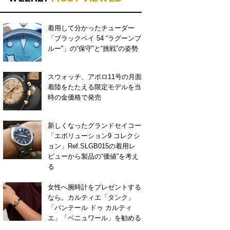
着用して分かったチューダー
「ブラックベイ 54 “ラグーンブ
ルー”」の“保守”と“挑戦”の姿勢
スウォッチ、アポロ11号の月面
着陸をたたえる限定モデルを当
時の金価格で発売
新しくなったグランドセイコー
「エボリューション9 コレクシ
ョン」Ref.SLGB015の着用レ
ビューから製品の“価値”を考え
る
女性へ腕時計をプレゼントする
なら。カルティエ「タンク」
「パンテール ドゥ カルティ
エ」「ベニュワール」を勧める