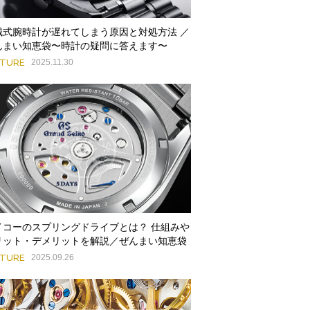
械式腕時計が遅れてしまう原因と対処方法 ／
んまい知恵袋〜時計の疑問に答えます〜
ATURE
2025.11.30
イコーのスプリングドライブとは？ 仕組みや
リット・デメリットを解説／ぜんまい知恵袋
ATURE
2025.09.26