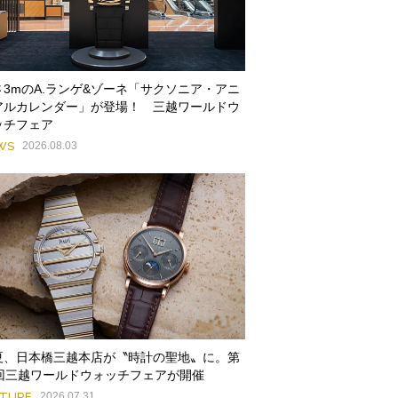
さ3mのA.ランゲ&ゾーネ「サクソニア・アニ
アルカレンダー」が登場！ 三越ワールドウ
ッチフェア
WS
2026.08.03
夏、日本橋三越本店が〝時計の聖地〟に。第
9回三越ワールドウォッチフェアが開催
ATURE
2026.07.31