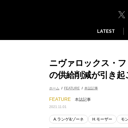
LATEST
ニヴァロックス・フ
の供給削減が引き起
ホーム
FEATURE
本誌記事
FEATURE
本誌記事
2021.11.01
A.ランゲ&ゾーネ
H.モーザー
モ