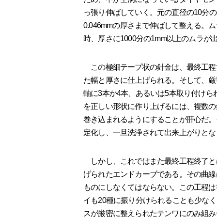
っ張り伸ばしていく。元の直径の10分
0.046mmの厚さまで伸ばして整える
時、厚さに1000分の1mm以上のムラ
この極細テープ状の針金は、最終工程で、例
た幅と厚さに仕上げられる。そして、厳
軸に3本か4本、あるいは5本取り付け
を正しい形状に作り上げるには、複数の
巻き込まれるようにすることが肝心だ。
定化し、一旦洗浄されて出来上がりとな
しかし、これではまた最終工程終了と
げられたエンドカーブである。その曲線
ものにしなくてはならない。この工程は
イも20種に振り分けられることも少な
スが厳密に整えられたテンワにのみ組み