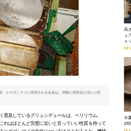
高
ュ
ォ
NE
景。ヒゲゼンマイに使用される合金は、溶融と固形化が済んだ段
く普及しているグリュシデュールは、ベリリウム、
今
これはほとんど完璧に近いと言っていい性質を持って
2
FE