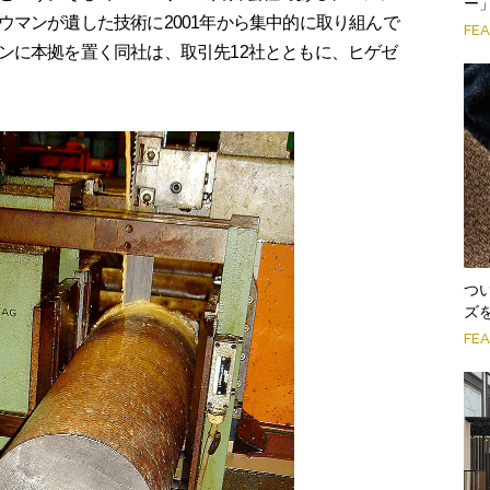
ー
ウマンが遺した技術に2001年から集中的に取り組んで
FE
ンに本拠を置く同社は、取引先12社とともに、ヒゲゼ
。
つ
ズ
FE