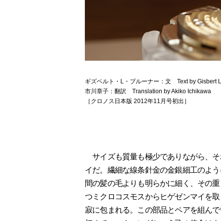
ギズベルト・L・ブルーナー：文 Text by Gisbert L. 
市川章子：翻訳 Translation by Akiko Ichikawa
［クロノス日本版 2012年11月号初出］
サイズも質量も極少でありながら、そ
イだ。繊細な線条針金の金銀細工のように
間の髪の毛よりも明らかに細く、その重さ
つミクロコスモスからヒゲゼンマイを取
寂に包まれる。この部品とペアを組んで