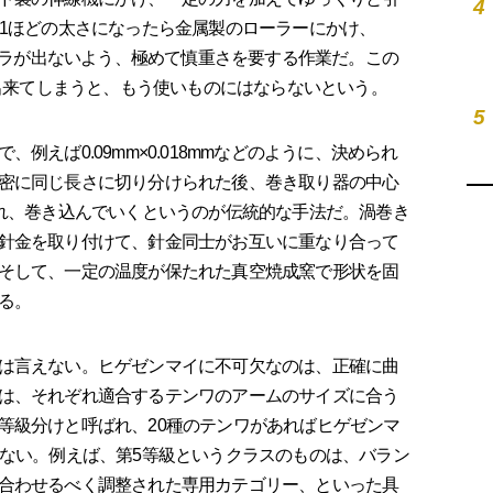
4
の1ほどの太さになったら金属製のローラーにかけ、
。ムラが出ないよう、極めて慎重さを要する作業だ。この
が出来てしまうと、もう使いものにはならないという。
5
えば0.09mm×0.018mmなどのように、決められ
密に同じ長さに切り分けられた後、巻き取り器の中心
られ、巻き込んでいくというのが伝統的な手法だ。渦巻き
針金を取り付けて、針金同士がお互いに重なり合って
そして、一定の温度が保たれた真空焼成窯で形状を固
る。
は言えない。ヒゲゼンマイに不可欠なのは、正確に曲
は、それぞれ適合するテンワのアームのサイズに合う
等級分けと呼ばれ、20種のテンワがあればヒゲゼンマ
くない。例えば、第5等級というクラスのものは、バラン
合わせるべく調整された専用カテゴリー、といった具