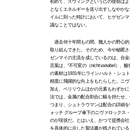
初めて、スウィングという己の使命はよ
となくエネルギーを送り出すしなやかな
イルに則った時計において、ヒゲゼンマ
議なことではない。
過去何十年間もの間、幾人かの野心的
取り組んできた。そのため、今や秘匿さ
ゼンマイの主流を成しているのは、合金
言葉は、“不可変の（nicht variabel）、
の素材は1931年にラインハルト・シュト
精度に飛躍的な向上をもたらした。ニヴ
加え、ベリリウムほかの元素もわずかに
法では、金属の配合割合に幅を持たせ、
つまり、シュトラウマンは配合の詳細を
ォッチ グループ傘下のニヴァロックス
のが現状だ。とはいえ、かつて提携会社
を具体的に示した製法書が残されている