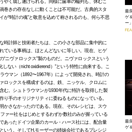
うやく成し遂げられる。同様に歯車の輪列も、休むこ
渦巻きの存在なしに動くことは不可能だ。古典的スタ
最
ゲ
イが“時計の魂”と敬意を込めて称されるのも、何ら不思
ー
FE
な時計師と技術者たちは、この小さな部品に集中的に
れている事柄は、ほとんどないに等しい。現在、ヒゲ
の“ニヴァロックス”製のものだ。ニヴァロックスという
酸化しない（nicht oxidierend）”という特性に由来する。こ
ラウマン（1892〜1967年）によって開発され、時計の
ァロックスを構成するのは、鉄、ニッケル、クロムに
含む。シュトラウマンが1930年代に特許を取得した製
作り手のオリジナリティに委ねるものになっている。
明かさなかったのである。現在、そのレシピは、スウ
・ファー社をはじめとするわずか数社のみが握っている
最
であったドイツ企業のカール・ハース社には、配合量
ゲ
という。そしてH.モーザーの姉妹会社であるプレシジ