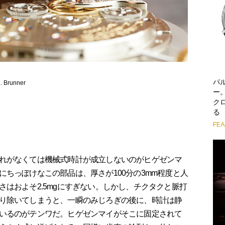
パ
Brunner
ー
ク
る
FE
れがなくては機械式時計が成立しないのがヒゲゼンマ
ちっぽけなこの部品は、厚さが100分の3mm程度と人
はおよそ2.5mgにすぎない。しかし、チクタクと脈打
り除いてしまうと、一瞬のみじろぎの後に、時計は静
いるのがテンワだ。ヒゲゼンマイがそこに固定されて