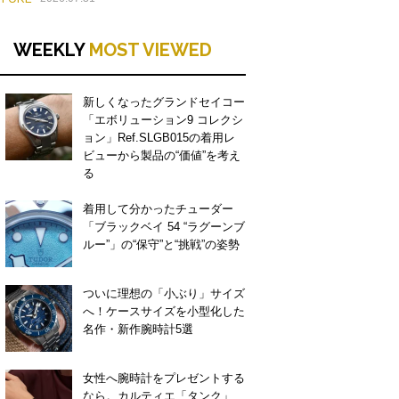
WEEKLY
MOST VIEWED
新しくなったグランドセイコー
「エボリューション9 コレクシ
ョン」Ref.SLGB015の着用レ
ビューから製品の“価値”を考え
る
着用して分かったチューダー
「ブラックベイ 54 “ラグーンブ
ルー”」の“保守”と“挑戦”の姿勢
ついに理想の「小ぶり」サイズ
へ！ケースサイズを小型化した
名作・新作腕時計5選
女性へ腕時計をプレゼントする
なら。カルティエ「タンク」