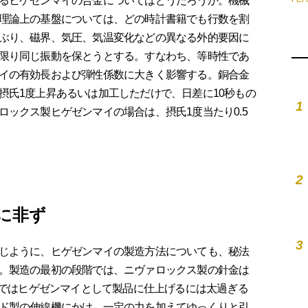
るヒゲゼンマイの合金についてはどうだろうか。機械
理論上の基盤については、どの時計書籍でも行数を割
ぶり、磁界、気圧、気温変化などの異なる外的要因に
限り同じ振動を保とうとする。すなわち、等時性であ
イの有効長および弾性係数に大きく影響する。銅合金
摂氏1度上昇あるいは加工しただけで、日差に10秒もの
1
ックス製ヒゲゼンマイの場合は、摂氏1度当たり0.5
2
に非ず
3
じように、ヒゲゼンマイの製造方法についても、秘法
。製造の最初の段階では、ニヴァロックス製の針金は
まではヒゲゼンマイとして製品に仕上げるには太過ぎる
ド製の伸線機にかけ、一定の力を加えてゆっくりと引