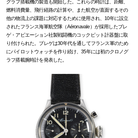
グラフ搭載機の製造も開始した。これらの時計は、距離、
燃料消費量、飛行経路の計算や、また航空が直面するその
他の物流上の課題に対応するために使用され、10年に設立
されたフランス海軍航空隊（Aéronavale）が採用したブレ
ゲ・アビエーション社製戦闘機のコックピット計器盤に取
り付けられた。ブレゲは30年代を通してフランス軍のため
にパイロットウォッチを作り続け、35年には初のクロノグ
ラフ搭載腕時計を発表した。