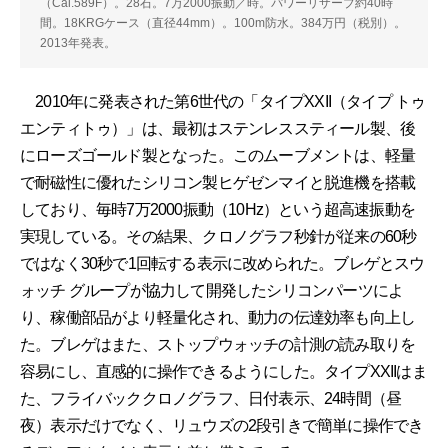
（Cal.589F）。28石。7万2000振動／時。パワーリザーブ約40時
間。18KRGケース（直径44mm）。100m防水。384万円（税別）。
2013年発表。
2010年に発表された第6世代の「タイプXXII（タイプ トゥ
エンティトゥ）」は、最初はステンレススティール製、後
にローズゴールド製となった。このムーブメントは、軽量
で耐磁性に優れたシリコン製ヒゲゼンマイと脱進機を搭載
しており、毎時7万2000振動（10Hz）という超高速振動を
実現している。その結果、クロノグラフ秒針が従来の60秒
ではなく30秒で1回転する表示に改められた。ブレゲとスウ
ォッチ グループが協力して開発したシリコンパーツによ
り、稼働部品がより軽量化され、動力の伝達効率も向上し
た。ブレゲはまた、ストップウォッチの計測の読み取りを
容易にし、直感的に操作できるようにした。タイプXXIIはま
た、フライバッククロノグラフ、日付表示、24時間（昼
夜）表示だけでなく、リュウズの2段引きで簡単に操作でき