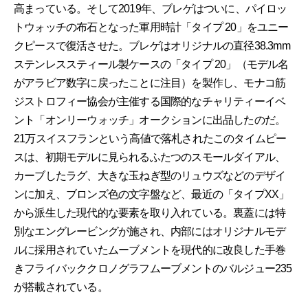
高まっている。そして2019年、ブレゲはついに、パイロッ
トウォッチの布石となった軍用時計「タイプ 20」をユニー
クピースで復活させた。ブレゲはオリジナルの直径38.3mm
ステンレススティール製ケースの「タイプ 20」（モデル名
がアラビア数字に戻ったことに注目）を製作し、モナコ筋
ジストロフィー協会が主催する国際的なチャリティーイベ
ント「オンリーウォッチ」オークションに出品したのだ。
21万スイスフランという高値で落札されたこのタイムピー
スは、初期モデルに見られるふたつのスモールダイアル、
カーブしたラグ、大きな玉ねぎ型のリュウズなどのデザイ
ンに加え、ブロンズ色の文字盤など、最近の「タイプXX」
から派生した現代的な要素を取り入れている。裏蓋には特
別なエングレービングが施され、内部にはオリジナルモデ
ルに採用されていたムーブメントを現代的に改良した手巻
きフライバッククロノグラフムーブメントのバルジュー235
が搭載されている。