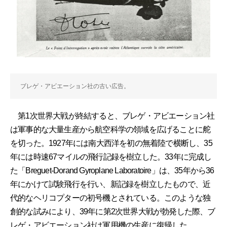
ブレゲ・アビエーション社の古い広告。
第1次世界大戦が終結すると、ブレゲ・アビエーション社
は軍事的な大量生産から航空科学の領域を広げることに舵
を切った。1927年には南大西洋を初の無着陸で横断し、35
年には時速67マイルの飛行記録を樹立した。33年に完成し
た「Breguet-Dorand Gyroplane Laboratoire」は、35年から36
年にかけて試験飛行を行い、新記録を樹立したもので、近
代的なヘリコプターの初号機とされている。このような独
創的な試みにより、39年に第2次世界大戦が勃発した際、ブ
レゲ・アビエーション社は軍用機の生産に復帰した。