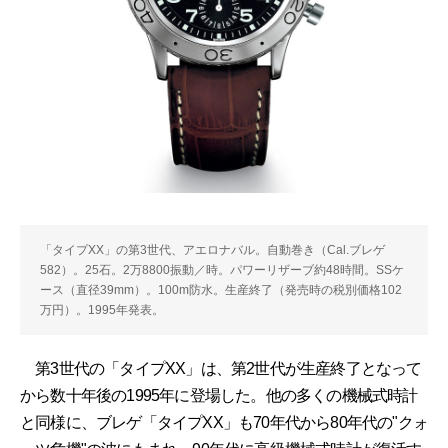
「タイプXX」の第3世代、アエロナバル。自動巻き（Cal.ブレゲ
582）。25石。2万8800振動／時。パワーリザーブ約48時間。SSケ
ース（直径39mm）。100m防水。生産終了（発売時の税別価格102
万円）。1995年発表。
第3世代の「タイプXX」は、第2世代が生産終了となって
から数十年後の1995年に登場した。他の多くの機械式時計
と同様に、ブレゲ「タイプXX」も70年代から80年代の"クォ