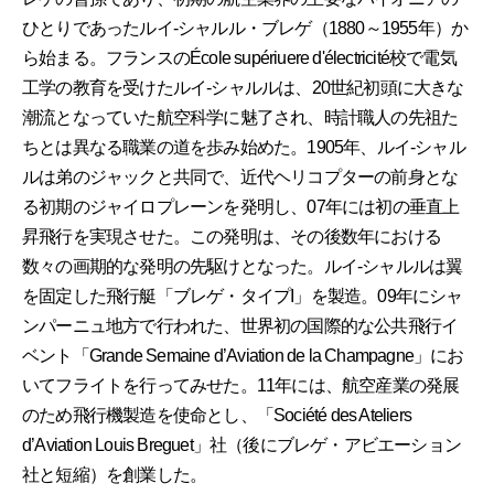
ひとりであったルイ-シャルル・ブレゲ（1880～1955年）か
ら始まる。フランスのÉcole supériuere d'électricité校で電気
工学の教育を受けたルイ-シャルルは、20世紀初頭に大きな
潮流となっていた航空科学に魅了され、時計職人の先祖た
ちとは異なる職業の道を歩み始めた。1905年、ルイ-シャル
ルは弟のジャックと共同で、近代ヘリコプターの前身とな
る初期のジャイロプレーンを発明し、07年には初の垂直上
昇飛行を実現させた。この発明は、その後数年における
数々の画期的な発明の先駆けとなった。ルイ-シャルルは翼
を固定した飛行艇「ブレゲ・タイプI」を製造。09年にシャ
ンパーニュ地方で行われた、世界初の国際的な公共飛行イ
ベント「Grande Semaine d’Aviation de la Champagne」にお
いてフライトを行ってみせた。11年には、航空産業の発展
のため飛行機製造を使命とし、「Société des Ateliers
d’Aviation Louis Breguet」社（後にブレゲ・アビエーション
社と短縮）を創業した。