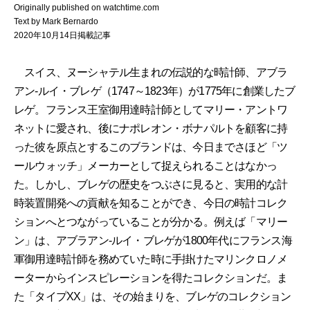
Originally published on watchtime.com
Text by Mark Bernardo
2020年10月14日掲載記事
スイス、ヌーシャテル生まれの伝説的な時計師、アブラ
アン-ルイ・ブレゲ（1747～1823年）が1775年に創業したブ
レゲ。フランス王室御用達時計師としてマリー・アントワ
ネットに愛され、後にナポレオン・ボナパルトを顧客に持
った彼を原点とするこのブランドは、今日までさほど「ツ
ールウォッチ」メーカーとして捉えられることはなかっ
た。しかし、ブレゲの歴史をつぶさに見ると、実用的な計
時装置開発への貢献を知ることができ、今日の時計コレク
ションへとつながっていることが分かる。例えば「マリー
ン」は、アブラアン-ルイ・ブレゲが1800年代にフランス海
軍御用達時計師を務めていた時に手掛けたマリンクロノメ
ーターからインスピレーションを得たコレクションだ。ま
た「タイプXX」は、その始まりを、ブレゲのコレクション