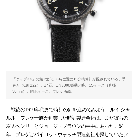
「タイプXX」の第1世代。3時位置に15分積算計が配されている。手
巻き（Cal.222）。17石。1万8000振動／時。SSケース（直径
38mm）。防水ケース。ブレゲ所蔵。
戦後の1950年代まで時計の針を進めてみよう。ルイ-シャ
ルル・ブレゲ一族が創業した時計製造会社は、まだ彼らの
友人ヘンリーとジョージ・ブラウンの手中にあった。54
年、ブレゲはパイロットウォッチ製造会社を探していたフ