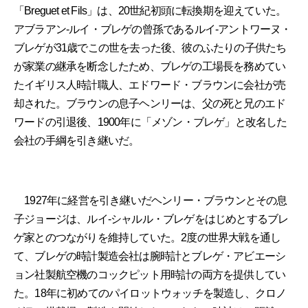
「Breguet et Fils」は、20世紀初頭に転換期を迎えていた。
アブラアン-ルイ・ブレゲの曾孫であるルイ-アントワーヌ・
ブレゲが31歳でこの世を去った後、彼のふたりの子供たち
が家業の継承を断念したため、ブレゲの工場長を務めてい
たイギリス人時計職人、エドワード・ブラウンに会社が売
却された。ブラウンの息子ヘンリーは、父の死と兄のエド
ワードの引退後、1900年に「メゾン・ブレゲ」と改名した
会社の手綱を引き継いだ。
1927年に経営を引き継いだヘンリー・ブラウンとその息
子ジョージは、ルイ-シャルル・ブレゲをはじめとするブレ
ゲ家とのつながりを維持していた。2度の世界大戦を通し
て、ブレゲの時計製造会社は腕時計とブレゲ・アビエーシ
ョン社製航空機のコックピット用時計の両方を提供してい
た。18年に初めてのパイロットウォッチを製造し、クロノ