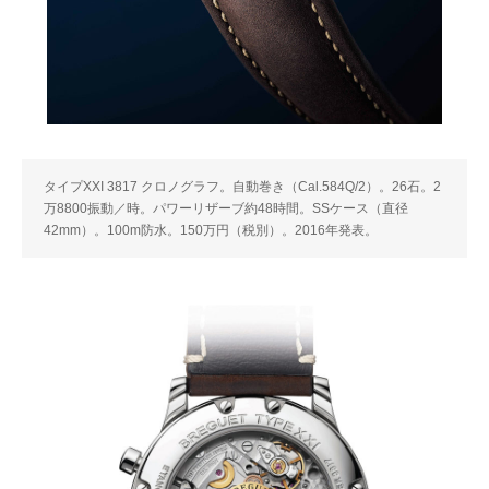
タイプXXI 3817 クロノグラフ。自動巻き（Cal.584Q/2）。26石。2
万8800振動／時。パワーリザーブ約48時間。SSケース（直径
42mm）。100m防水。150万円（税別）。2016年発表。