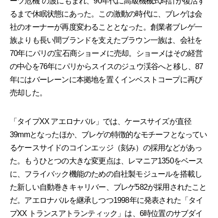
ーツ危機"の波にもまれ、90年代に高級機械式時計が復活す
るまで休眠状態にあった。この激動の時代に、ブレゲは会
社のオーナーが再度変わることとなった。創業者ブレゲ一
族よりも長い間ブランドを支えたブラウン一族は、会社を
70年にパリの宝石商ショーメに売却。ショーメはその経営
の中心を76年にパリからスイスのジュウ渓谷へと移し、87
年にはバーレーンに本拠地を置くインベストコープに再び
売却した。
「タイプXX アエロナバル」では、ケースサイズが直径
39mmとなったほか、ブレゲの特徴的なモチーフとなってい
るケースサイドのコインエッジ（刻み）の採用などがあっ
た。もうひとつの大きな変更点は、レマニア1350をベース
に、フライバック機能のための自社製モジュールを搭載し
た新しい自動巻きキャリバー、ブレゲ582が採用されたこと
だ。アエロナバルを継承しつつ1998年に発表された「タイ
プXX トランスアトランティック」は、6時位置のサブダイ