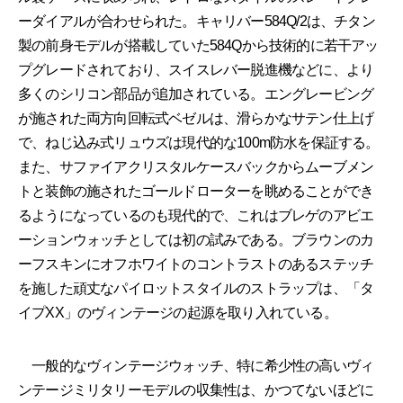
ーダイアルが合わせられた。キャリバー584Q/2は、チタン
製の前身モデルが搭載していた584Qから技術的に若干アッ
プグレードされており、スイスレバー脱進機などに、より
多くのシリコン部品が追加されている。エングレービング
が施された両方向回転式ベゼルは、滑らかなサテン仕上げ
で、ねじ込み式リュウズは現代的な100m防水を保証する。
また、サファイアクリスタルケースバックからムーブメン
トと装飾の施されたゴールドローターを眺めることができ
るようになっているのも現代的で、これはブレゲのアビエ
ーションウォッチとしては初の試みである。ブラウンのカ
ーフスキンにオフホワイトのコントラストのあるステッチ
を施した頑丈なパイロットスタイルのストラップは、「タ
イプXX」のヴィンテージの起源を取り入れている。
一般的なヴィンテージウォッチ、特に希少性の高いヴィ
ンテージミリタリーモデルの収集性は、かつてないほどに