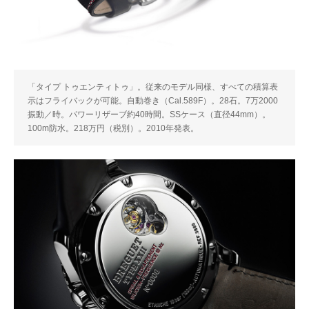
「タイプ トゥエンティトゥ」。従来のモデル同様、すべての積算表
示はフライバックが可能。自動巻き（Cal.589F）。28石。7万2000
振動／時。パワーリザーブ約40時間。SSケース（直径44mm）。
100m防水。218万円（税別）。2010年発表。