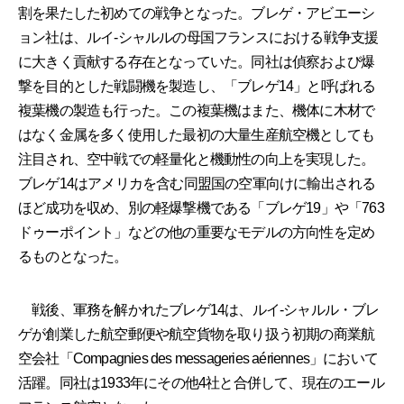
割を果たした初めての戦争となった。ブレゲ・アビエーシ
ョン社は、ルイ-シャルルの母国フランスにおける戦争支援
に大きく貢献する存在となっていた。同社は偵察および爆
撃を目的とした戦闘機を製造し、「ブレゲ14」と呼ばれる
複葉機の製造も行った。この複葉機はまた、機体に木材で
はなく金属を多く使用した最初の大量生産航空機としても
注目され、空中戦での軽量化と機動性の向上を実現した。
ブレゲ14はアメリカを含む同盟国の空軍向けに輸出される
ほど成功を収め、別の軽爆撃機である「ブレゲ19」や「763
ドゥーポイント」などの他の重要なモデルの方向性を定め
るものとなった。
戦後、軍務を解かれたブレゲ14は、ルイ-シャルル・ブレ
ゲが創業した航空郵便や航空貨物を取り扱う初期の商業航
空会社「Compagnies des messageries aériennes」において
活躍。同社は1933年にその他4社と合併して、現在のエール