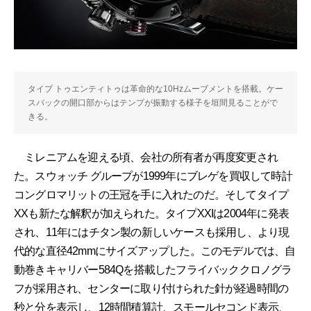
タイプ トゥエンティトゥは革命的な10Hzムーブメントを搭載。ケー
スバックの開口部からはテンプが振動する様子を垣間見ることがで
きる。
ミレニアムを迎える頃、会社の所有者が再度変更され
た。スウォッチ グループが1999年にブレゲを買収して時計
コングロマリットの王冠を手に入れたのだ。そしてタイプ
XXも新たな解釈が加えられた。タイプXXIは2004年に発表
され、11年にはチタン製の新しいケースも採用し、より現
代的な直径42mmにサイズアップした。このモデルでは、自
動巻きキャリバー584Qを搭載したフライバッククロノグラ
フが採用され、センターに取り付けられた針が経過時間の
秒と分を表示し、12時間積算計、スモールセコンド表示、