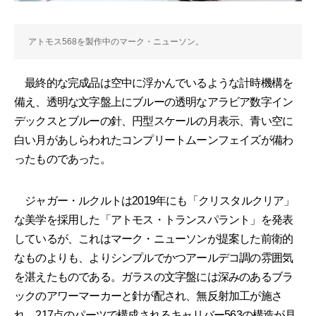
アトモス568を製作中のマーク・ニューソン。
最終的な完成品は空中に浮かんでいるような計時機構を
備え、透明な文字盤上にブルーの透明なアラビア数字イン
デックスとブルーの針、円型スケールの月表示、青い空に
白い月があしらわれたコンプリートムーンフェイズが備わ
ったものであった。
ジャガー・ルクルトは2019年にも「クリスタルクリア」
な美学を採用した「アトモス・トランスパラント」を発表
しているが、これはマーク・ニューソンが提案した前衛的
なものよりも、よりシンプルでかつアールデコ調の雰囲気
を湛えたものである。ガラスの文字盤には深みのあるブラ
ックのアワーマーカーと針が配され、無反射加工が施さ
れ、217点のパーツで構成されるキャリバー563の構造が見