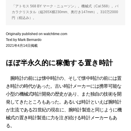
「アトモス 568 BY マーク・ニューソン」。機械式（Cal.568）。バ
カラクリスタル（縦265X横230mm、奥行き147mm）。310万2000
円（税込み）。
Originally published on watchtime.com
Text by Mark Bernardo
2021年4月14日掲載
ほぼ半永久的に稼働する置き時計
腕時計の前には懐中時計の、そして懐中時計の前には置
き時計の時代があった。古い時計メーカーには携帯可能な
小型の機械式時計開発の歴史があり、また独自の技術を開
発してきたところもあった。あるいは時計といえば腕時計
が主流である21世紀の現在に、腕時計製造と同じように機
械式の置き時計製造に力を注ぎ続ける時計メーカーもあ
る。