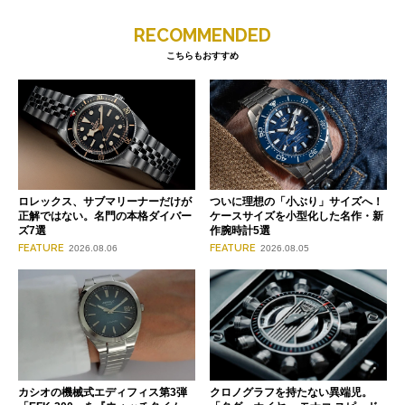
RECOMMENDED
こちらもおすすめ
ロレックス、サブマリーナーだけが
ついに理想の「小ぶり」サイズへ！
正解ではない。名門の本格ダイバー
ケースサイズを小型化した名作・新
ズ7選
作腕時計5選
FEATURE
FEATURE
2026.08.06
2026.08.05
クロノグラフを持たない異端児。
カシオの機械式エディフィス第3弾