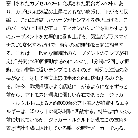
密封されたカプセルの中に充填された混合ガスの中にあ
り、カプセルは気温の上昇にともない膨張し、下がると収
縮し、これに連結したパーツがゼンマイを巻き上げる。こ
のパーツの上下動がアコーディオンのふいごを動かすよう
にムーブメントを効率的に巻き上げる。気温がプラスマイ
ナス1℃変化するだけで、時計の稼働時間2日間に相当す
る。これは、一般的な腕時計のムーブメントのテンプが例
えば1分間に480回振動するのに比べて、1分間に2回しか振
動しない非常に遅いテンプによるものだ。輪列は注油の必
要がなく、そして事実上ほぼ半永久的に稼働するのであ
る。昨今、環境保護がよく話題に上がるようになるずっと
前から、アトモスは環境に優しい存在であった。ジャガ
ー・ルクルトによると約6000台のアトモスが消費するエネ
ルギーは、15ワットの電球1個に匹敵する。特許はずいぶん
前に切れているが、ジャガー・ルクルトは現在この技術を
置き時計作成に採用している唯一の時計メーカーである。