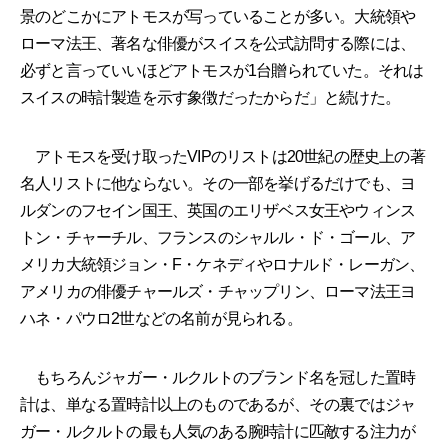
景のどこかにアトモスが写っていることが多い。大統領や
ローマ法王、著名な俳優がスイスを公式訪問する際には、
必ずと言っていいほどアトモスが1台贈られていた。それは
スイスの時計製造を示す象徴だったからだ」と続けた。
アトモスを受け取ったVIPのリストは20世紀の歴史上の著
名人リストに他ならない。その一部を挙げるだけでも、ヨ
ルダンのフセイン国王、英国のエリザベス女王やウィンス
トン・チャーチル、フランスのシャルル・ド・ゴール、ア
メリカ大統領ジョン・F・ケネディやロナルド・レーガン、
アメリカの俳優チャールズ・チャップリン、ローマ法王ヨ
ハネ・パウロ2世などの名前が見られる。
もちろんジャガー・ルクルトのブランド名を冠した置時
計は、単なる置時計以上のものであるが、その裏ではジャ
ガー・ルクルトの最も人気のある腕時計に匹敵する注力が