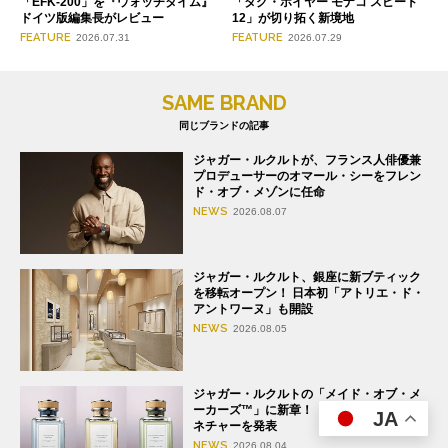
「タグ・ホイヤー モナコ スピード
「EFK-200」を『ウォッチタイム』
12」が切り拓く新境地
ドイツ版編集長がレビュー
FEATURE
FEATURE
2026.07.29
2026.07.31
SAME BRAND
同じブランドの記事
ジャガー・ルクルトが、フランス人俳優兼
プロデューサーのオマール・シーをフレン
ド・オブ・メゾンに任命
NEWS
2026.08.07
ジャガー・ルクルト、銀座に新ブティック
を移転オープン！ 日本初「アトリエ・ド・
アントワーヌ」も開設
NEWS
2026.08.05
ジャガー・ルクルトの「メイド・オブ・メ
ーカーズ™」に新章！ 新たな香りのシグ
JA
ネチャーを発表
NEWS
2026.08.04