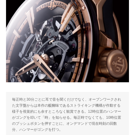
毎正時と30分ごとに耳で音を聞くだけでなく、オープンワークされ
た文字盤からは本作の醍醐味であるストライキング機構が作動する
様子を視覚的にも余すところなく観賞できる。12時位置のハンマー
がゴングを叩いて「時」を知らせる。毎正時でなくても、10時位置
のプッシュボタンを押すごとに、オンデマンドで現在時刻の回数
分、ハンマーがゴングを打つ。