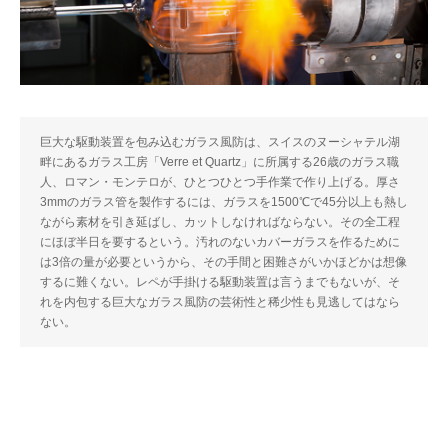
巨大な駆動装置を包み込むガラス風防は、スイスのヌーシャテル湖
畔にあるガラス工房「Verre et Quartz」に所属する26歳のガラス職
人、ロマン・モンテロが、ひとつひとつ手作業で作り上げる。厚さ
3mmのガラス管を製作するには、ガラスを1500℃で45分以上も熱し
ながら素材を引き延ばし、カットしなければならない。その全工程
にほぼ半日を要するという。汚れのないカバーガラスを作るために
は3倍の量が必要というから、その手間と困難さがいかほどかは想像
するに難くない。レペが手掛ける駆動装置は言うまでもないが、そ
れを内包する巨大なガラス風防の芸術性と稀少性も見逃してはなら
ない。