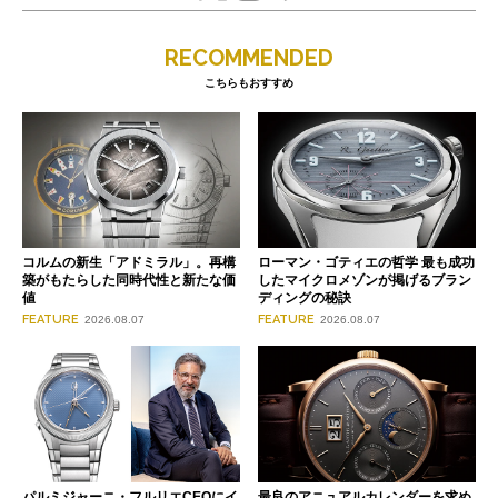
RECOMMENDED
こちらもおすすめ
コルムの新生「アドミラル」。再構
ローマン・ゴティエの哲学 最も成功
築がもたらした同時代性と新たな価
したマイクロメゾンが掲げるブラン
値
ディングの秘訣
FEATURE
FEATURE
2026.08.07
2026.08.07
パルミジャーニ・フルリエCEOにイ
最良のアニュアルカレンダーを求め