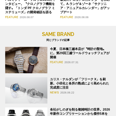
ンタビュー。〝クロノグラフ機能を
て。A.ランゲ＆ゾーネ「サクソニ
隠す〟「トンダ PF クロノグラフ ミ
ア・アニュアルカレンダー」がアッ
ステリューズ」の開発秘話を語る
プデート
FEATURE
FEATURE
2026.08.07
2026.08.06
SAME BRAND
同じブランドの記事
今夏、日本橋三越本店が〝時計の聖地〟
に。第29回三越ワールドウォッチフェアが
開催
FEATURE
2026.07.31
ユリス・ナルダンが「フリーク X」を刷
新。小径化と各所の熟成により高められた
完成度に注目
NEWS
2026.06.22
各社がしのぎを削る複雑時計の世界。2026
年新作コンプリケーションから傑作5本を