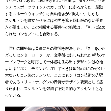
リバー372である。自動巻き化した理由は、ダイバーズウォ
ッチはスポーツウォッチのカテゴリーにあるからだ。躍動
するスポーツウォッチには自動巻きが相応しい。しかし、
スケルトンを際立たせるには視界を遮る回転錘のない手巻
きが望ましい。この相反する要件への挑戦は、「X」に込め
られたコンセプトにも合致する。
同社の開発陣は見事にその難問を解決した。「X」をかた
どったセンターローターが、文字盤にあしらわれたX型のオ
ープンワークと呼応して一体感を生み出すデザインは心地
よいほど潔く、モダンだ。注目すべきは6時位置にのぞく巨
大なシリコン製のテンワだ。ここにもシリコン技術の先駆
者であるユリス・ナルダンの矜恃がデザイン要素として盛
り込まれ、スケルトンを強調する効果的なアクセントとな
っている。