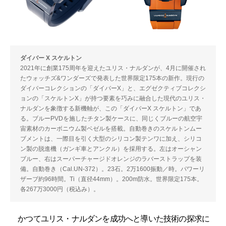
ダイバー X スケルトン
2021年に創業175周年を迎えたユリス・ナルダンが、4月に開催され
たウォッチズ&ワンダーズで発表した世界限定175本の新作。現行の
ダイバーコレクションの「ダイバーX」と、エグゼクティブコレクシ
ョンの「スケルトンX」が持つ要素を巧みに融合した現代のユリス・
ナルダンを象徴する新機軸が、この「ダイバーX スケルトン」であ
る。ブルーPVDを施したチタン製ケースに、同じくブルーの航空宇
宙素材のカーボニウム製ベゼルを搭載。自動巻きのスケルトンムー
ブメントは、一際目を引く大型のシリコン製テンワに加え、シリコ
ン製の脱進機（ガンギ車とアンクル）を採用する。左はオーシャン
ブルー、右はスーパーチャージドオレンジのラバーストラップを装
備。自動巻き（Cal.UN-372）。23石。2万1600振動／時。パワーリ
ザーブ約96時間。Ti（直径44mm）。200m防水。世界限定175本。
各267万3000円（税込み）。
かつてユリス・ナルダンを成功へと導いた技術の探求に