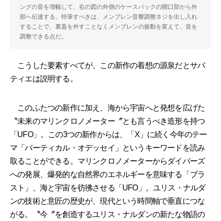
ングの音を増幅して、右の図の外側のケースバックの開口部から外
部へ伝達する。特筆すべきは、メンブレン音響調整ネジを出し入れ
することで、裏蓋を外すことなくメンブレンの振動を変えて、音を
調整できる点だ。
こうした要素すべてが、この新作の着想の源泉だとサバ
ティエは説明する。
このふたつの新作に加え、海から宇宙へと発想を広げた
〝未来のマリンクロノメーター〞とも言うべき造形を持つ
「UFO」。この3つの新作からは、「X」に続く今年のテー
マ「バーティカル・オデッセイ」というキーワードを読み
取ることができる。マリンクロノメーターからダイバーズ
への発展、爆発的な自然界のエネルギーを意味する「ブラ
スト」、海と宇宙を彷彿させる「UFO」。ユリス・ナルダ
ンの技術と意匠の歴史が、現代という時間軸で垂直につな
がる。〝今〞を創造するユリス・ナルダンの新たな物語の