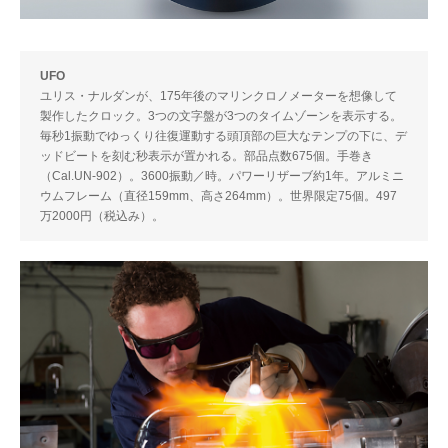
UFO
ユリス・ナルダンが、175年後のマリンクロノメーターを想像して
製作したクロック。3つの文字盤が3つのタイムゾーンを表示する。
毎秒1振動でゆっくり往復運動する頭頂部の巨大なテンプの下に、デ
ッドビートを刻む秒表示が置かれる。部品点数675個。手巻き
（Cal.UN-902）。3600振動／時。パワーリザーブ約1年。アルミニ
ウムフレーム（直径159mm、高さ264mm）。世界限定75個。497
万2000円（税込み）。