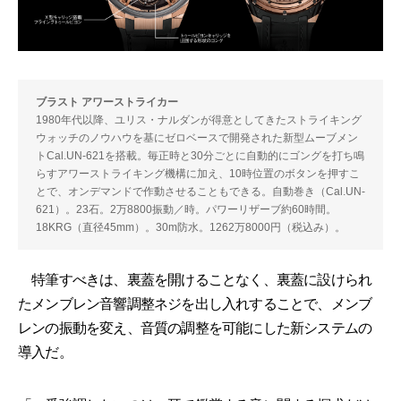
ブラスト アワーストライカー
1980年代以降、ユリス・ナルダンが得意としてきたストライキング
ウォッチのノウハウを基にゼロベースで開発された新型ムーブメン
トCal.UN-621を搭載。毎正時と30分ごとに自動的にゴングを打ち鳴
らすアワーストライキング機構に加え、10時位置のボタンを押すこ
とで、オンデマンドで作動させることもできる。自動巻き（Cal.UN-
621）。23石。2万8800振動／時。パワーリザーブ約60時間。
18KRG（直径45mm）。30m防水。1262万8000円（税込み）。
特筆すべきは、裏蓋を開けることなく、裏蓋に設けられ
たメンブレン音響調整ネジを出し入れすることで、メンブ
レンの振動を変え、音質の調整を可能にした新システムの
導入だ。