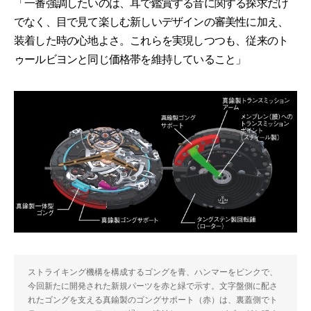
「一番強調したいのは、耳で鑑賞する音に関する探求だけ
でなく、目で見て楽しむ新しいデザインの審美性に加え、
装着した時の心地よさ。これらを実現しつつも、従来のト
ゥールビヨンと同じ価格帯を維持していること」
ストライキング機構を構成するゴングを青、ハンマーをピンクで、
今回新たに開発された新規パーツを赤と緑で示す。文字盤側に配さ
れたゴングを支える真鍮製のゴングサポート（赤）は、裏蓋側でト