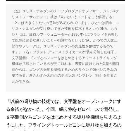
（左）ユリス・ナルダンのチーフプロダクトオフィサー、ジャン=ク
リストフ・サバティエ。彼は「X」というコードをこう解説する。
「Xには大きくふたつの意味が込められています。ひとつは旧来、ユ
リス・ナルダンが受け継いできた技術を探求するというDNA。もう
ひとつは、故ロルフ・シュニーダーが1980年代にブランドを再興し
て以降に顕著な新しいことへ挑戦するというDNA。かつての天文三
部作やフリークは、ユリス・ナルダンの先進性を象徴するもので
す」。（右）ブラスト アワーストライカーの外装を分解した様子。
文字盤側にゴングとハンマーをはじめとするアワーストライキング
機構が搭載されているのが見て取れる。裏蓋に設けられたX型の開口
部からは、ゴングの振動を増幅するためのサウンド強化システムの
要である、厚さわずか0.3mmのチタン製メンブレン（膜）を見るこ
とができる。
「以前の鳴り物の技術では、文字盤をオープンワークにす
る余裕がなかった。今回、鳴り物をゼロベースで開発し、
文字盤側からゴングをはじめとする鳴り物機構を見えるよ
うにした。フライングトゥールビヨンに鳴り物を加えるの