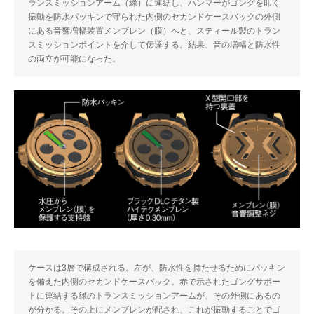
ランスミッションアーム（緑）に連結し、ハンマーがゴングを叩く
振動を防水パッキンで守られた内側のセカンドケースバックの外側
にある音響増幅装置メンブレン（膜）へと、スティール製のトラン
スミッションポイントを介して伝達する。結果、音の増幅と防水性
の両立が可能になった。
ケースは3層で構成される。左が、防水性を持たせるためにパッキン
を備えた内側のセカンドケースバック。赤で示されたゴングサポー
トに連結する緑のトランスミッションアームが、その外側にあるの
が分かる。その上にメンブレンが配され、これが振動することでゴ