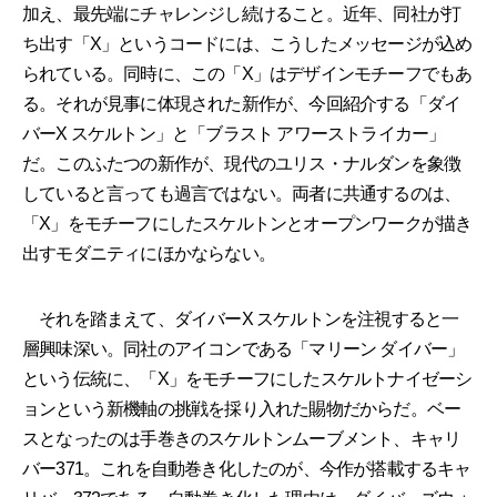
加え、最先端にチャレンジし続けること。近年、同社が打
ち出す「X」というコードには、こうしたメッセージが込め
られている。同時に、この「X」はデザインモチーフでもあ
る。それが見事に体現された新作が、今回紹介する「ダイ
バーX スケルトン」と「ブラスト アワーストライカー」
だ。このふたつの新作が、現代のユリス・ナルダンを象徴
していると言っても過言ではない。両者に共通するのは、
「X」をモチーフにしたスケルトンとオープンワークが描き
出すモダニティにほかならない。
それを踏まえて、ダイバーX スケルトンを注視すると一
層興味深い。同社のアイコンである「マリーン ダイバー」
という伝統に、「X」をモチーフにしたスケルトナイゼーシ
ョンという新機軸の挑戦を採り入れた賜物だからだ。ベー
スとなったのは手巻きのスケルトンムーブメント、キャリ
バー371。これを自動巻き化したのが、今作が搭載するキャ