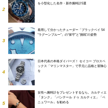
を小型化した名作・新作腕時計5選
2
着用して分かったチューダー「ブラックベイ 54
“ラグーンブルー”」の“保守”と“挑戦”の姿勢
3
日本代表の本格ダイバーズ！ セイコー プロスペ
ックス「マリンマスター」で手元に品格と冒険心
を
4
女性へ腕時計をプレゼントするなら。カルティエ
「タンク」「パンテール ドゥ カルティエ」「ベ
ニュワール」を勧める
5