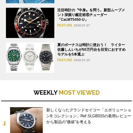
注目時計の〝中身〟を問う。新型ムーブメ
ント深掘り鑑定術⑧チューダー
「Cal.MT5450-U」
FEATURE
2026.07.27
夏のボーナスは時計に使おう！ ライター
佐藤しんいちが50万円台を目安におすすめ
モデルを5本選ぶ
FEATURE
2026.07.25
WEEKLY
MOST VIEWED
新しくなったグランドセイコー「エボリューショ
ン9 コレクション」Ref.SLGB015の着用レビュー
から製品の“価値”を考える
1