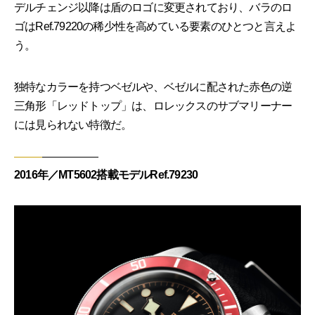
デルチェンジ以降は盾のロゴに変更されており、バラのロ
ゴはRef.79220の稀少性を高めている要素のひとつと言えよ
う。
独特なカラーを持つベゼルや、ベゼルに配された赤色の逆
三角形「レッドトップ」は、ロレックスのサブマリーナー
には見られない特徴だ。
2016年／MT5602搭載モデルRef.79230