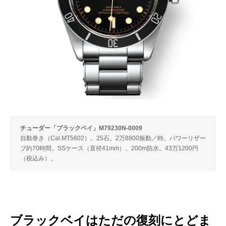
チューダー「ブラックベイ」M79230N-0009
自動巻き（Cal.MT5602）。25石。2万8800振動／時。パワーリザー
ブ約70時間。SSケース（直径41mm）。200m防水。43万1200円
（税込み）。
ブラックベイはただの復刻にとどま