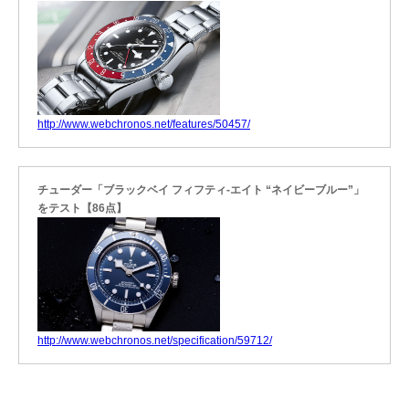
http://www.webchronos.net/features/50457/
チューダー「ブラックベイ フィフティ-エイト “ネイビーブルー”」
をテスト【86点】
http://www.webchronos.net/specification/59712/