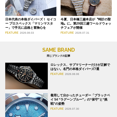
日本代表の本格ダイバーズ！ セイコ
今夏、日本橋三越本店が〝時計の聖
ー プロスペックス「マリンマスタ
地〟に。第29回三越ワールドウォッ
ー」で手元に品格と冒険心を
チフェアが開催
FEATURE
FEATURE
2026.08.03
2026.07.31
SAME BRAND
同じブランドの記事
ロレックス、サブマリーナーだけが正解で
はない。名門の本格ダイバーズ7選
FEATURE
2026.08.06
着用して分かったチューダー「ブラックベ
イ 54 “ラグーンブルー”」の“保守”と“挑
戦”の姿勢
FEATURE
2026.07.30