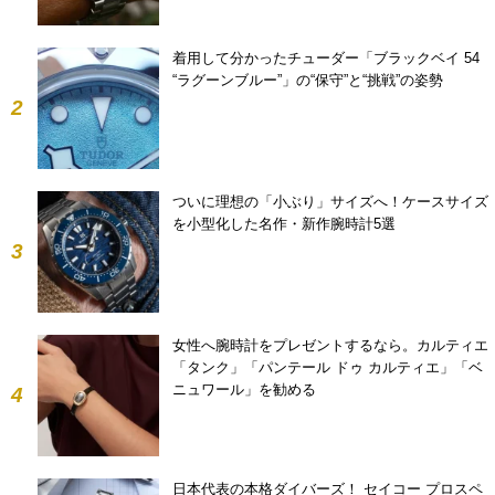
着用して分かったチューダー「ブラックベイ 54
“ラグーンブルー”」の“保守”と“挑戦”の姿勢
2
ついに理想の「小ぶり」サイズへ！ケースサイズ
を小型化した名作・新作腕時計5選
3
女性へ腕時計をプレゼントするなら。カルティエ
「タンク」「パンテール ドゥ カルティエ」「ベ
ニュワール」を勧める
4
日本代表の本格ダイバーズ！ セイコー プロスペ